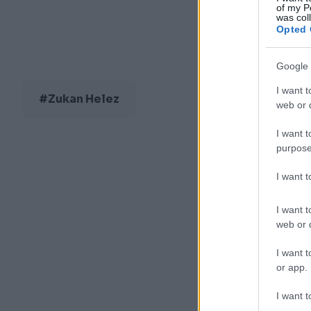
of my P
was col
Opted 
Google 
I want t
#Zukan Helez
web or d
I want t
purpose
I want 
I want t
web or d
I want t
or app.
I want t