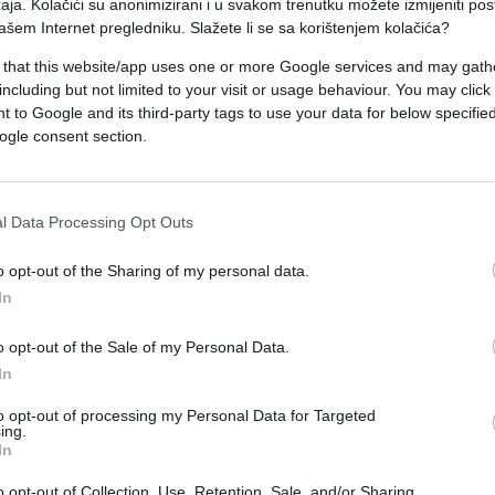
aja. Kolačići su anonimizirani i u svakom trenutku možete izmijeniti po
k se na terenu, prema njegovom stavu, ne dešava
ašem Internet pregledniku. Slažete li se sa korištenjem kolačića?
ja.
 that this website/app uses one or more Google services and may gath
including but not limited to your visit or usage behaviour. You may click 
oji je, kako tvrdi, potpuno razrađen i zakonit, te bi
 to Google and its third-party tags to use your data for below specifi
ogle consent section.
 Dodao je da se iskreno nada da do toga neće doći,
 scenarij.
l Data Processing Opt Outs
lika Srpska, prema njegovim riječima, ne može
postojanja, upozoravajući da bi svaki pokušaj
o opt-out of the Sharing of my personal data.
tavku je ocijenio da Dodik, kada nema argumenata
In
nim tumačenjem historije, te da se priča o
o opt-out of the Sale of my Personal Data.
.
In
to opt-out of processing my Personal Data for Targeted
no: ili da učini ono čime prijeti godinama, ili da
ing.
oduženje političke karijere, umjesto stalnog
In
.
o opt-out of Collection, Use, Retention, Sale, and/or Sharing