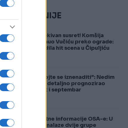
NAJČITANIJE
1
Neočekivan susret! Komšija
doviknuo Vučiću preko ograde:
Uslijedila hit scena u Čipuljiću
2
“Nemojte se iznenaditi”: Nedim
Sladić detaljno prognozirao
avgust i septembar
Šokantne informacije OSA-e: U
BiH se nalaze dvije grupe