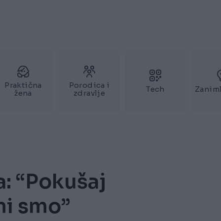
Praktična
Porodica i
Tech
Zaniml
žena
zdravlje
a: “Pokušaj
ni smo”