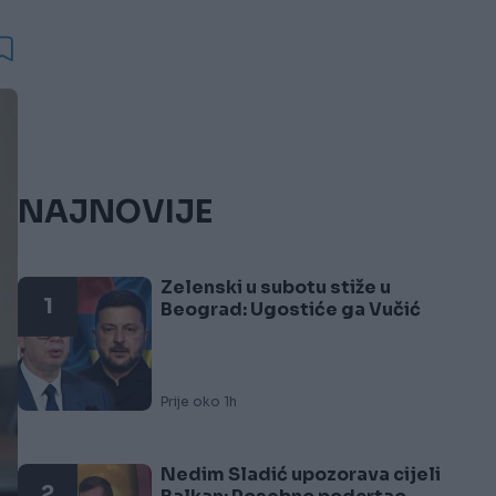
NAJNOVIJE
Zelenski u subotu stiže u
1
Beograd: Ugostiće ga Vučić
Prije oko 1h
Nedim Sladić upozorava cijeli
2