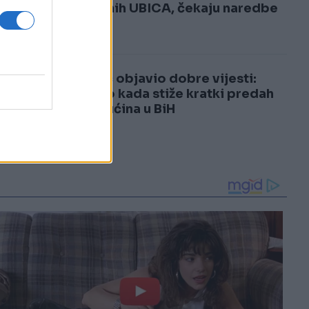
3
plaćenih UBICA, čekaju naredbe
od...
4
Sladić objavio dobre vijesti:
Otkrio kada stiže kratki predah
od vrućina u BiH