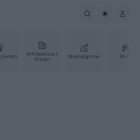
Arhitektura i
jivosti
Nostalgicno
Show
dizajn