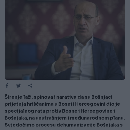
Širenje laži, spinova i narativa da su Bošnjaci
prijetnja hrišćanima u Bosni i Hercegovini dio je
specijalnog rata protiv Bosne i Hercegovine i
Bošnjaka, na unutrašnjem i međunarodnom planu.
Svjedočimo procesu dehumanizacije Bošnjaka s