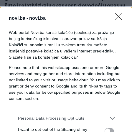
šute i relativiziraju opasnost, dovodeći u opasnu
zabludu Bošnjake i sve druge građane koji vole
novi.ba -
novi.ba
Bosnu i Hercegovinu"
, kaže Salkić, te dodaje:
"Nedostatak znanja, konformizam i strah od
Web portal Novi.ba koristi kolačiće (cookies) za pružanje
boljeg korisničkog iskustva i ispravan prikaz sadržaja.
gubitka pozicija neke su od odlika aktuelnih
Kolačići su anonimizirani i u svakom trenutku možete
predstavnika koji u ime Bošnjaka čine vlast na
izmijeniti postavke kolačića u vašem Internet pregledniku.
državnom nivou. Potreban je ujedinjen, hrabriji i
Slažete li se sa korištenjem kolačića?
odlučniji pristup u suprotstavljanju
separatističkim politikama koje mogu dovesti
Please note that this website/app uses one or more Google
services and may gather and store information including but
do ugrožavanja mira. Ovo što danas imamo u
not limited to your visit or usage behaviour. You may click to
potpunoj je suprotnosti s onim što oni koji vole
grant or deny consent to Google and its third-party tags to
Bosnu i Hercegovinu žele vidjeti."
use your data for below specified purposes in below Google
consent section.
Personal Data Processing Opt Outs
I want to opt-out of the Sharing of my