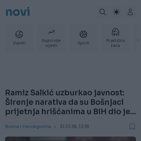
novi
Najnovije
Praktična
P
Vijesti
Sport
vijesti
žena
Ramiz Salkić uzburkao javnost:
Širenje narativa da su Bošnjaci
prijetnja hrišćanima u BiH dio je...
Bosna i Hercegovina
31.01.26. 13:18