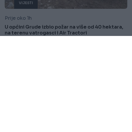
VIJESTI
Prije oko 1h
U općini Grude izbio požar na više od 40 hektara,
na terenu vatrogasci i Air Tractori
Saznaj više