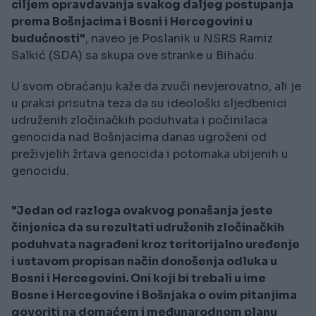
ciljem opravdavanja svakog daljeg postupanja
prema Bošnjacima i Bosni i Hercegovini u
budućnosti"
, naveo je Poslanik u NSRS Ramiz
Salkić (SDA) sa skupa ove stranke u Bihaću.
U svom obraćanju kaže da zvuči nevjerovatno, ali je
u praksi prisutna teza da su ideološki sljedbenici
udruženih zločinačkih poduhvata i počinilaca
genocida nad Bošnjacima danas ugroženi od
preživjelih žrtava genocida i potomaka ubijenih u
genocidu.
"Jedan od razloga ovakvog ponašanja jeste
činjenica da su rezultati udruženih zločinačkih
poduhvata nagrađeni kroz teritorijalno uređenje
i ustavom propisan način donošenja odluka u
Bosni i Hercegovini. Oni koji bi trebali u ime
Bosne i Hercegovine i Bošnjaka o ovim pitanjima
govoriti na domaćem i međunarodnom planu