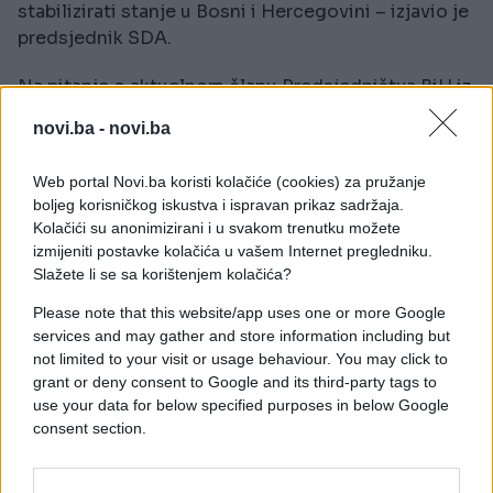
stabilizirati stanje u Bosni i Hercegovini – izjavio je
predsjednik SDA.
Na pitanje o aktuelnom članu Predsjedništva BiH iz
reda bošnjačkog naroda Denisu Bećiroviću i
novi.ba -
novi.ba
njegovom mandatu u toj instituciji, Izetbegović je
podsjetio da je on već jako dugo prisutan u politici,
Web portal Novi.ba koristi kolačiće (cookies) za pružanje
ali da su konkretni rezultati njegovog rada izostali.
boljeg korisničkog iskustva i ispravan prikaz sadržaja.
Kolačići su anonimizirani i u svakom trenutku možete
- Problem je ako vi imate iluziju da se nešto radi.
izmijeniti postavke kolačića u vašem Internet pregledniku.
Ima neke sastanke, piše pisma koja niko ne čita.
Slažete li se sa korištenjem kolačića?
Imate iluziju da mi imamo neki utjecaj, a onda vas
Please note that this website/app uses one or more Google
iznenadi da su nešto dogovorili sa Dodikom, da su
services and may gather and store information including but
mu skinuli sankcije, da ga zovu u SAD. Mi nismo za
not limited to your visit or usage behaviour. You may click to
pregovaračkim stolom već na stolu, a imate osjećaj
grant or deny consent to Google and its third-party tags to
da ti ljudi kao nešto rade za državu. To je ozbiljan
use your data for below specified purposes in below Google
problem. Bećirović se ni u jedno bitno pitanje nije
consent section.
miješao. On je samo "slao poruke Vučiću", pa
"održao lekciju iz Ustava Dodiku", ali se u suštini ni