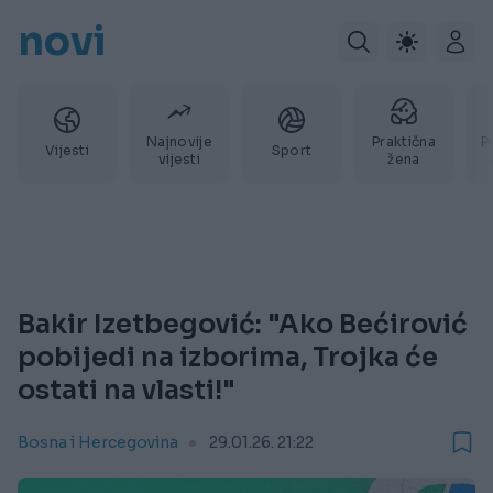
novi
Najnovije
Praktična
P
Vijesti
Sport
vijesti
žena
Bakir Izetbegović: "Ako Bećirović
pobijedi na izborima, Trojka će
ostati na vlasti!"
Bosna i Hercegovina
29.01.26. 21:22