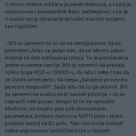
U okviru tribine održana je panel diskusija, u kojoj je
učestvovao i predsjednik Bakir Izetbegović, koji je
u uvodu svog obraćanja aktuelni mandat ocijenio
kao izgubljen.
- Bili su spremni na to da se zemlja ponizi, da se
promijeni Ustav na jedan dan, da se Izborni zakon
mijenja na dan održavanja izbora. To je ponižavanja
jedne suverene zemlje. Bili su spremni da predaju
toliko toga HDZ-u i SNSD-u, da lažu i sebe i nas da
se Dodik promijenio, da njega „Sarajevo provocira
pa mora reagovati“. Sada lažu da su ga sklonili. Bili
su spremni na svašta da bi zauzeli pozicije. I da su
napravili neki posao, moglo bi im se oprostiti.
Međutim, mi imamo pad svih ekonomskih
parametara, potpuni zastoj na NATO putu i skoro
potpuni zastoj na EU putu. Nas ovo može koštati
teške sigurnosne i političke krize u idućem