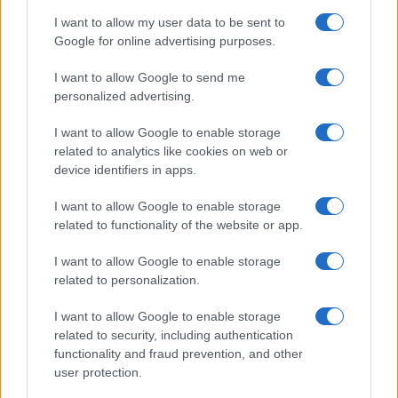
jačanju ekonomije, ubrzavanju izdavanja dozvola,
I want to allow my user data to be sent to
smanjenju administracije. Moj cilj je da sve to
Google for online advertising purposes.
rezultira da nakon prvog mandata popravimo
životni standard za 50 posto. Ako u ovom trenutku
I want to allow Google to send me
možemo pokriti jednom prosječnom plaćom samo
personalized advertising.
pola potrošačke korpe, da to do kraja mandata
popravimo za 50 posto, a zatim u sljedećem da
I want to allow Google to enable storage
related to analytics like cookies on web or
sustignemo. S tim rastu i penzije i ostala davanja.
device identifiers in apps.
To je naš cilj i naše obećanje - poručio je
Izetbegović.
I want to allow Google to enable storage
related to functionality of the website or app.
U panel diskusiji su također učestvovali
potpredsjednica SDA Aida Obuća i predsjednik KO
I want to allow Google to enable storage
SDA BPK Adis Halilović.
related to personalization.
I want to allow Google to enable storage
related to security, including authentication
functionality and fraud prevention, and other
user protection.