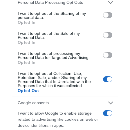
u jedan problem nije umiješao da ga riješi. Iako se
Personal Data Processing Opt Outs
pokušava distancirati od Trojke i aktuelne vlasti,
I want to opt-out of the Sharing of my
upravo je on napravio prvu ključnu grešku, kada je
personal data.
Opted In
omogućio imenovanje ovakvog Vijeća ministara
BiH. Ne smije Trojka ostati na vlasti, a ako ostane
I want to opt-out of the Sale of my
Bećirović, ostat će i Trojka - poručio je
Personal Data.
Opted In
Izetbegović.
I want to opt-out of processing my
"Kola koja se kotrljaju nizbrdo"
Personal Data for Targeted Advertising.
Opted In
Govoreći o planovima u narednom mandatu,
I want to opt-out of Collection, Use,
predsjednik SDA je kazao da imamo "kola koja se
Retention, Sale, and/or Sharing of my
Personal Data that Is Unrelated with the
kotrljaju nizbrdo".
Purposes for which it was collected.
Opted Out
- Trebat će nam sigurno prva polovina mandata da
Google consents
ih zaustavimo, da stabiliziramo procese, a onda
ćemo ponovo krenuti sa usponom. Naravno, radit
I want to allow Google to enable storage
ćemo na izgradnji infrastrukture, provedbi reformi,
related to advertising like cookies on web or
jačanju vladavine prava i borbe protiv korupcije,
device identifiers in apps.