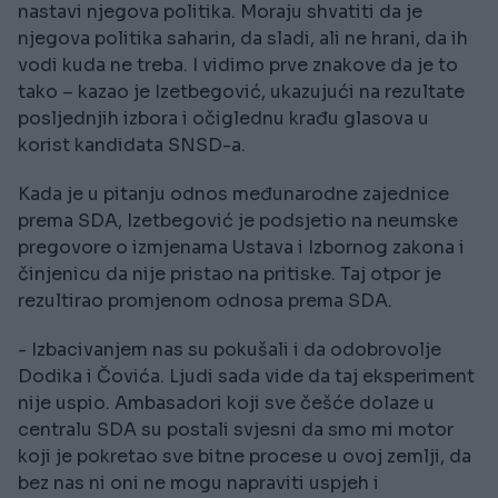
nastavi njegova politika. Moraju shvatiti da je
njegova politika saharin, da sladi, ali ne hrani, da ih
vodi kuda ne treba. I vidimo prve znakove da je to
tako – kazao je Izetbegović, ukazujući na rezultate
posljednjih izbora i očiglednu krađu glasova u
korist kandidata SNSD-a.
Kada je u pitanju odnos međunarodne zajednice
prema SDA, Izetbegović je podsjetio na neumske
pregovore o izmjenama Ustava i Izbornog zakona i
činjenicu da nije pristao na pritiske. Taj otpor je
rezultirao promjenom odnosa prema SDA.
- Izbacivanjem nas su pokušali i da odobrovolje
Dodika i Čovića. Ljudi sada vide da taj eksperiment
nije uspio. Ambasadori koji sve češće dolaze u
centralu SDA su postali svjesni da smo mi motor
koji je pokretao sve bitne procese u ovoj zemlji, da
bez nas ni oni ne mogu napraviti uspjeh i