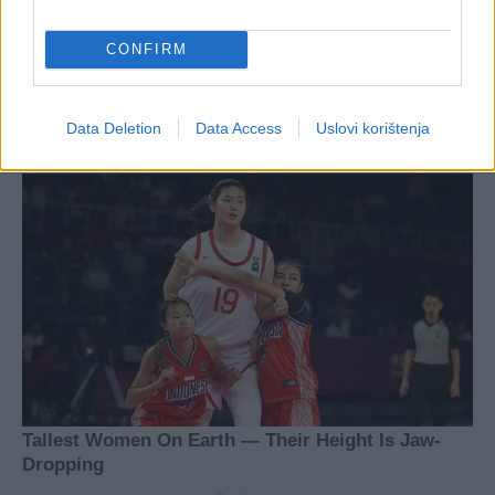
#Bakir Izetbegović
CONFIRM
#Denis Bećirović
Data Deletion
Data Access
Uslovi korištenja