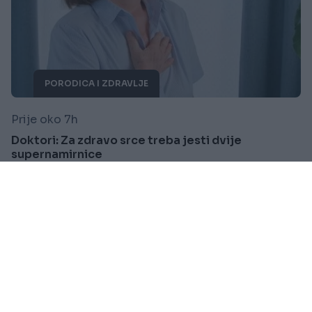
PORODICA I ZDRAVLJE
Prije oko 7h
Doktori: Za zdravo srce treba jesti dvije
supernamirnice
Saznaj više