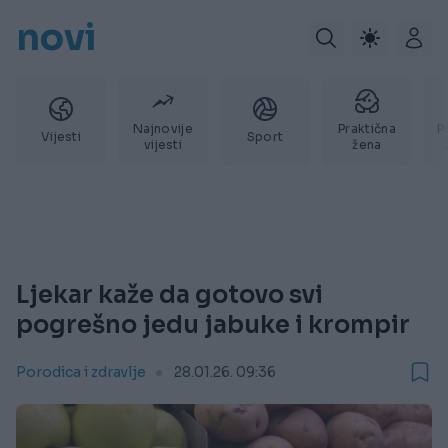
novi
Najnovije
Praktična
P
Vijesti
Sport
vijesti
žena
Ljekar kaže da gotovo svi
pogrešno jedu jabuke i krompir
Porodica i zdravlje
28.01.26. 09:36