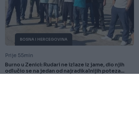
BOSNA I HERCEGOVINA
Prije 55min
Burno u Zenici: Rudari ne izlaze iz jame, dio njih
odlučio se na jedan od najradikalnijih poteza...
Saznaj više