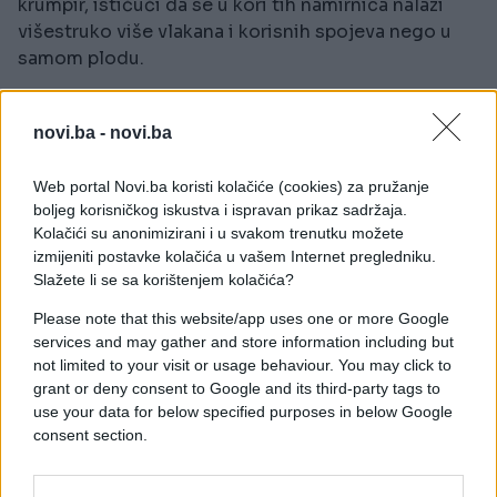
krumpir, ističući da se u kori tih namirnica nalazi
višestruko više vlakana i korisnih spojeva nego u
samom plodu.
Ako je guljenje ipak nužno, Spector savjetuje da se
kore ne bacaju. Predlaže da se iskoriste tako da se
novi.ba -
novi.ba
ispeku u pećnici s malo maslinovog ulja i soli, čime
se dobiva jednostavan i ukusan zalogaj. Njegove
Web portal Novi.ba koristi kolačiće (cookies) za pružanje
boljeg korisničkog iskustva i ispravan prikaz sadržaja.
tvrdnje podupiru i znanstvena istraživanja koja
Kolačići su anonimizirani i u svakom trenutku možete
potvrđuju da se u kori brojnih vrsta voća i povrća
izmijeniti postavke kolačića u vašem Internet pregledniku.
nalaze vrijedni bioaktivni spojevi i dijetalna vlakna
Slažete li se sa korištenjem kolačića?
važna za nutritivnu kvalitetu hrane, piše Index.hr.
Please note that this website/app uses one or more Google
services and may gather and store information including but
not limited to your visit or usage behaviour. You may click to
grant or deny consent to Google and its third-party tags to
use your data for below specified purposes in below Google
consent section.
#ljekar
#voće
#jabuke