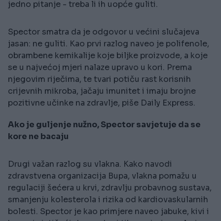
jedno pitanje - treba li ih uopće guliti.
Spector smatra da je odgovor u većini slučajeva
jasan: ne guliti. Kao prvi razlog naveo je polifenole,
obrambene kemikalije koje biljke proizvode, a koje
se u najvećoj mjeri nalaze upravo u kori. Prema
njegovim riječima, te tvari potiču rast korisnih
crijevnih mikroba, jačaju imunitet i imaju brojne
pozitivne učinke na zdravlje, piše Daily Express.
Ako je guljenje nužno, Spector savjetuje da se
kore ne bacaju
Drugi važan razlog su vlakna. Kako navodi
zdravstvena organizacija Bupa, vlakna pomažu u
regulaciji šećera u krvi, zdravlju probavnog sustava,
smanjenju kolesterola i rizika od kardiovaskularnih
bolesti. Spector je kao primjere naveo jabuke, kivi i