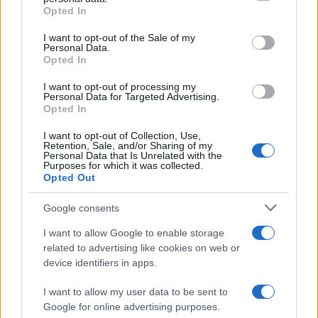
brže unesete kofein, veći je šok za organizam. Ako
Opted In
se simptomi ponavljaju, možda je vrijeme da
I want to opt-out of the Sale of my
razmislite o prelazak na beskofeinsku varijantu.
Personal Data.
Opted In
I want to opt-out of processing my
Personal Data for Targeted Advertising.
Opted In
I want to opt-out of Collection, Use,
Retention, Sale, and/or Sharing of my
#kafa
Personal Data that Is Unrelated with the
Purposes for which it was collected.
Opted Out
POVEZANO
Google consents
Porodica i zdravlje
I want to allow Google to enable storage
related to advertising like cookies on web or
device identifiers in apps.
Pijete kafu na prazan želudac?
I want to allow my user data to be sent to
Evo šta ona uradi vašem tijelu
Google for online advertising purposes.