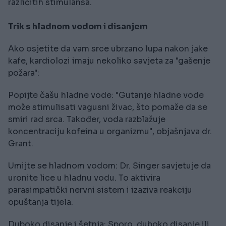
različitih stimulansa.
Trik s hladnom vodom i disanjem
Ako osjetite da vam srce ubrzano lupa nakon jake
kafe, kardiolozi imaju nekoliko savjeta za "gašenje
požara":
Popijte čašu hladne vode: "Gutanje hladne vode
može stimulisati vagusni živac, što pomaže da se
smiri rad srca. Također, voda razblažuje
koncentraciju kofeina u organizmu", objašnjava dr.
Grant.
Umijte se hladnom vodom: Dr. Singer savjetuje da
uronite lice u hladnu vodu. To aktivira
parasimpatički nervni sistem i izaziva reakciju
opuštanja tijela.
Duboko disanje i šetnja: Sporo, duboko disanje ili