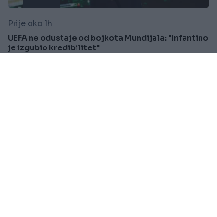
Prije oko 1h
UEFA ne odustaje od bojkota Mundijala: "Infantino
je izgubio kredibilitet"
Saznaj više