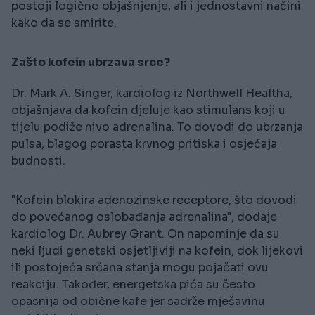
postoji logično objašnjenje, ali i jednostavni načini
kako da se smirite.
Zašto kofein ubrzava srce?
Dr. Mark A. Singer, kardiolog iz Northwell Healtha,
objašnjava da kofein djeluje kao stimulans koji u
tijelu podiže nivo adrenalina. To dovodi do ubrzanja
pulsa, blagog porasta krvnog pritiska i osjećaja
budnosti.
"Kofein blokira adenozinske receptore, što dovodi
do povećanog oslobađanja adrenalina", dodaje
kardiolog Dr. Aubrey Grant. On napominje da su
neki ljudi genetski osjetljiviji na kofein, dok lijekovi
ili postojeća srčana stanja mogu pojačati ovu
reakciju. Također, energetska pića su često
opasnija od obične kafe jer sadrže mješavinu