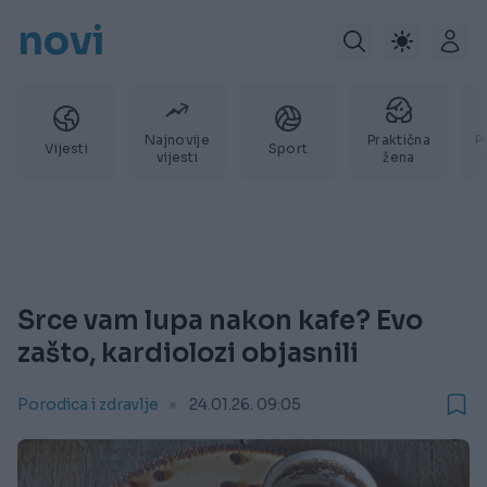
novi
Najnovije
Praktična
P
Vijesti
Sport
vijesti
žena
Srce vam lupa nakon kafe? Evo
zašto, kardiolozi objasnili
Porodica i zdravlje
24.01.26. 09:05