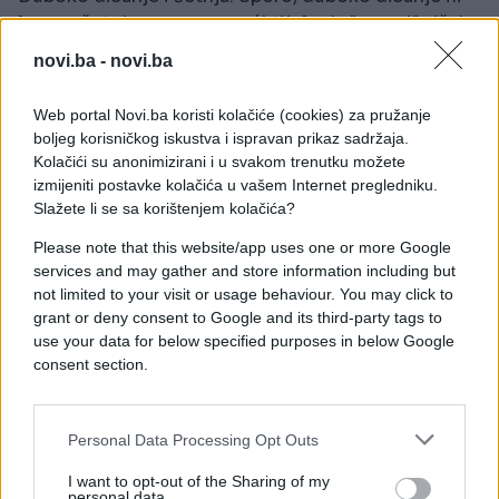
lagana šetnja mogu pomoći tijelu da "sagori" višak
adrenalina.
novi.ba -
novi.ba
Kada je lupanje srca opasno?
Web portal Novi.ba koristi kolačiće (cookies) za pružanje
boljeg korisničkog iskustva i ispravan prikaz sadržaja.
Iako je ubrzan puls od kofeina u većini slučajeva
Kolačići su anonimizirani i u svakom trenutku možete
bezopasan i prolazan, postoje situacije koje
izmijeniti postavke kolačića u vašem Internet pregledniku.
zahtijevaju hitnu ljekarsku pomoć.
Slažete li se sa korištenjem kolačića?
Please note that this website/app uses one or more Google
Ako uz lupanje srca osjetite bol u grudima,
services and may gather and store information including but
vrtoglavicu ili nesvjesticu, odmah se javite ljekaru.
not limited to your visit or usage behaviour. You may click to
Isto važi i za osobe koje već imaju dijagnosticirane
grant or deny consent to Google and its third-party tags to
srčane bolesti ili aritmije.
use your data for below specified purposes in below Google
consent section.
Kako spriječiti problem?
Najbolji lijek je prevencija. Doktori savjetuju da
Personal Data Processing Opt Outs
kafu nikada ne pijete na prazan želudac, već
I want to opt-out of the Sharing of my
isključivo uz hranu. Također, pijte je polako – što
personal data.