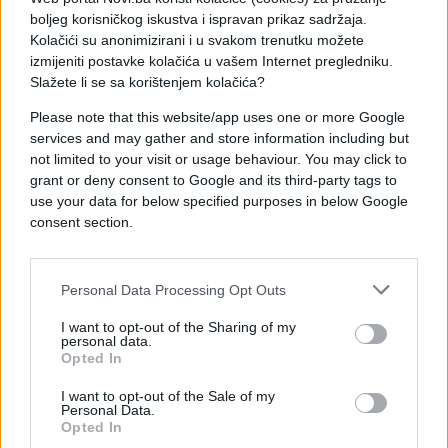
boljeg korisničkog iskustva i ispravan prikaz sadržaja.
BHRT se već duže vrijeme suočava s ozbiljnim
Kolačići su anonimizirani i u svakom trenutku možete
finansijskim problemima koji ugrožavaju redovno
izmijeniti postavke kolačića u vašem Internet pregledniku.
funkcionisanje ove javne medijske kuće,
Slažete li se sa korištenjem kolačića?
uključujući isplatu plata zaposlenima.
Please note that this website/app uses one or more Google
services and may gather and store information including but
not limited to your visit or usage behaviour. You may click to
grant or deny consent to Google and its third-party tags to
use your data for below specified purposes in below Google
consent section.
#Zukan Helez
#bhrt
Personal Data Processing Opt Outs
I want to opt-out of the Sharing of my
personal data.
Opted In
I want to opt-out of the Sale of my
Personal Data.
Opted In