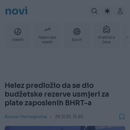
novi
Najnovije
Praktična
P
Vijesti
Sport
vijesti
žena
Helez predložio da se dio
budžetske rezerve usmjeri za
plate zaposlenih BHRT-a
Bosna i Hercegovina
29.12.25. 15:30