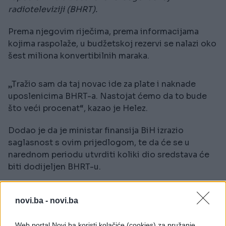
radioteleviziji (BHRT).
Prema njegovim riječima, prema informacijama
kojima raspolaže, u budžetskoj rezervi se nalazi oko
šest miliona konvertibilnih maraka.
„Tražio sam da taj novac ide za plate i naknade
uposlenicima BHRT-a. Nastojat ćemo da to bude
što veći procenat“, kazao je Helez.
Dodao je da je ministar finansija BiH izrazio
saglasnost s ovim prijedlogom, te da će se u
narednom periodu utvrditi koliki dio sredstava će
biti dodijeljen BHRT-u.
„Vidjet ćemo koliki će procenat od tih šest miliona
novi.ba -
novi.ba
zapasti BHRT-u. To ćemo riješiti putem telefonske
sjednice“, rekao je Helez.
Web portal Novi.ba koristi kolačiće (cookies) za pružanje