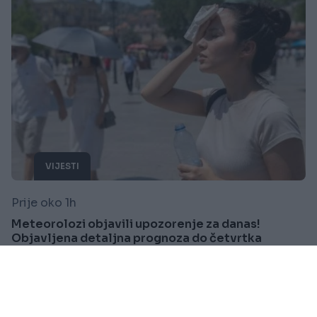
VIJESTI
Prije oko 1h
Meteorolozi objavili upozorenje za danas!
Objavljena detaljna prognoza do četvrtka
Saznaj više