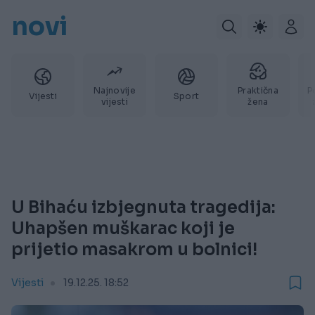
novi
Najnovije
Praktična
P
Vijesti
Sport
vijesti
žena
U Bihaću izbjegnuta tragedija:
Uhapšen muškarac koji je
prijetio masakrom u bolnici!
Vijesti
19.12.25. 18:52