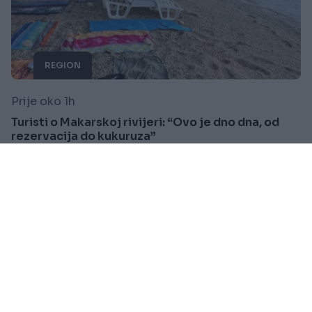
REGION
Prije oko 1h
Turisti o Makarskoj rivijeri: “Ovo je dno dna, od
rezervacija do kukuruza”
Saznaj više