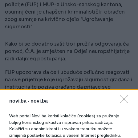
policije (FUP) i MUP-a Unsko-sanskog kantona,
osumnjičeni je uhapšen i kriminalistički obrađen
zbog sumnje na krivično djelo "Ugrožavanje
sigurnosti".
Kako bi se dodatno zaštitio i pružila odgovarajuća
pomoć, Ć.A. je smješten na Odjel neuropsihijatrije
radi daljnjeg postupanja.
FUP upozorava da će i ubuduće odlučno reagovati
na sve prijetnje koje ugrožavaju sigurnost građana i
institucija te poziva građane da prijave sve
sumnjive aktivnosti. Ovaj slučaj pokazuje koliko je
novi.ba -
novi.ba
brzo reagovanje policije ključno za sprečavanje
tragedija.
Web portal Novi.ba koristi kolačiće (cookies) za pružanje
boljeg korisničkog iskustva i ispravan prikaz sadržaja.
Kolačići su anonimizirani i u svakom trenutku možete
izmijeniti postavke kolačića u vašem Internet pregledniku.