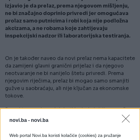
izjavio je da prelaz, prema njegovom mišljenju,
ne bi značajno doprinio privredi jer omogućava
prolaz samo putnicima i robi koja nije podložna
akcizama, a ne robama koje zahtijevaju
inspekcijski nadzor ili laboratorijska testiranja.
On je također naveo da novi prelaz nema kapacitete
da zamijeni glavni granični prijelaz i da njegovo
neotvaranje ne bi nanijelo štetu privredi. Prema
njegovim riječima, prelaz bi mogao samo smanjiti
gužve u saobraćaju, ali nije ključan za ekonomske
tokove.
Pored toga, u javnoj debati iznio je kritike na račun
načina rada Uprave za indirektno oporezivanje,
novi.ba -
novi.ba
ukazujući na nepoštivanje zakonskih procedura i
druge interne probleme koji, kako je rekao,
Web portal Novi.ba koristi kolačiće (cookies) za pružanje
zaslužuju veću pažnju nego otvaranje prelaza.