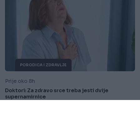
PORODICA I ZDRAVLJE
Prije oko 8h
Doktori: Za zdravo srce treba jesti dvije
supernamirnice
Saznaj više