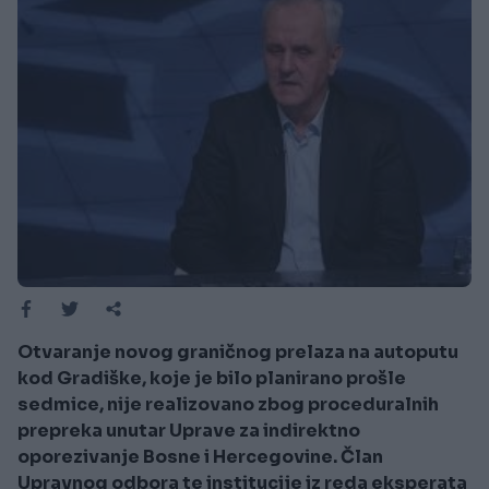
Otvaranje novog graničnog prelaza na autoputu
kod Gradiške, koje je bilo planirano prošle
sedmice, nije realizovano zbog proceduralnih
prepreka unutar Uprave za indirektno
oporezivanje Bosne i Hercegovine. Član
Upravnog odbora te institucije iz reda eksperata