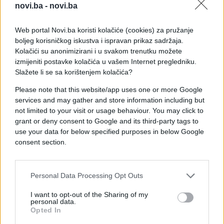
života, raselio 12 miliona ljudi i stvorio najveću
novi.ba -
novi.ba
svjetsku humanitarnu i raseljeničku krizu.
Web portal Novi.ba koristi kolačiće (cookies) za pružanje
Trump se prvi put zainteresovao za rat prošlog
boljeg korisničkog iskustva i ispravan prikaz sadržaja.
mjeseca, obećavši da će ga okončati nakon što ga
Kolačići su anonimizirani i u svakom trenutku možete
je saudijski prijestolonasljednik Mohammed bin
izmijeniti postavke kolačića u vašem Internet pregledniku.
Slažete li se sa korištenjem kolačića?
Salman pozvao da se uključi.
Please note that this website/app uses one or more Google
- Pozdravljamo svaku priliku koja donosi istinski
services and may gather and store information including but
mir - dodao je Burhan.
not limited to your visit or usage behaviour. You may click to
grant or deny consent to Google and its third-party tags to
use your data for below specified purposes in below Google
consent section.
Personal Data Processing Opt Outs
#Sudan
#vojska
I want to opt-out of the Sharing of my
personal data.
Opted In