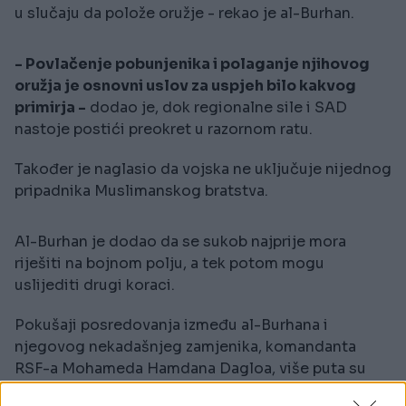
u slučaju da polože oružje - rekao je al-Burhan.
- Povlačenje pobunjenika i polaganje njihovog
oružja je osnovni uslov za uspjeh bilo kakvog
primirja -
dodao je, dok regionalne sile i SAD
nastoje postići preokret u razornom ratu.
Također je naglasio da vojska ne uključuje nijednog
pripadnika Muslimanskog bratstva.
Al-Burhan je dodao da se sukob najprije mora
riješiti na bojnom polju, a tek potom mogu
uslijediti drugi koraci.
Pokušaji posredovanja između al-Burhana i
njegovog nekadašnjeg zamjenika, komandanta
RSF-a Mohameda Hamdana Dagloa, više puta su
propali tokom rata koji je odnio desetine hiljada