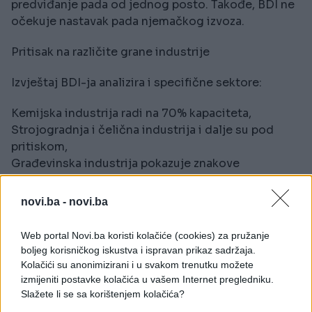
predviđanje pada od jednog posto. Takođe, BDI ne
očekuje nastavak pada njemačkog izvoza.
Pritisak na različite grane industrije
Izvještaj BDI-ja analizira i specifične sektore:
Kemijska industrija radi na 70% kapaciteta,
Strojogradnja i čelična industrija i dalje su pod
pritiskom,
Građevinska industrija pokazuje znakove
stabilizacije,
Automobilska industrija bilježi rast proizvodnje, ali
novi.ba -
novi.ba
zaposlenost ostaje u negativnom trendu.
Stručnjaci upozoravaju da bi se broj radnih mjesta u
Web portal Novi.ba koristi kolačiće (cookies) za pružanje
ključnim sektorima mogao dodatno smanjiti.
boljeg korisničkog iskustva i ispravan prikaz sadržaja.
Kolačići su anonimizirani i u svakom trenutku možete
Poziv na reforme i investicije
izmijeniti postavke kolačića u vašem Internet pregledniku.
Slažete li se sa korištenjem kolačića?
Leibinger naglašava potrebu za temeljnom