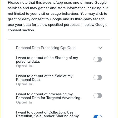
Please note that this website/app uses one or more Google
promjenom ekonomske politike s jasnim
services and may gather and store information including but
prioritetima u pogledu konkurentnosti i privrednog
not limited to your visit or usage behaviour. You may click to
rasta. „Svaki mjesec bez odlučnih strukturnih
grant or deny consent to Google and its third-party tags to
reformi koštat će Njemačku daljnjih radnih mjesta i
use your data for below specified purposes in below Google
prosperiteta te ozbiljno ograničiti budući
consent section.
manevarski prostor države“, upozorava predsjednik
BDI-ja.
Personal Data Processing Opt Outs
Poseban fond namijenjen obnovi infrastrukture i
I want to opt-out of the Sharing of my
jačanju gospodarstva treba se koristiti
personal data.
Opted In
transparentno i prioritetno za dodatna ulaganja,
dodaje Leibinger.
I want to opt-out of the Sale of my
Personal Data.
Opted In
I want to opt-out of processing my
Personal Data for Targeted Advertising.
Opted In
#NJEMAČKA
#radnici
I want to opt-out of Collection, Use,
Retention, Sale, and/or Sharing of my