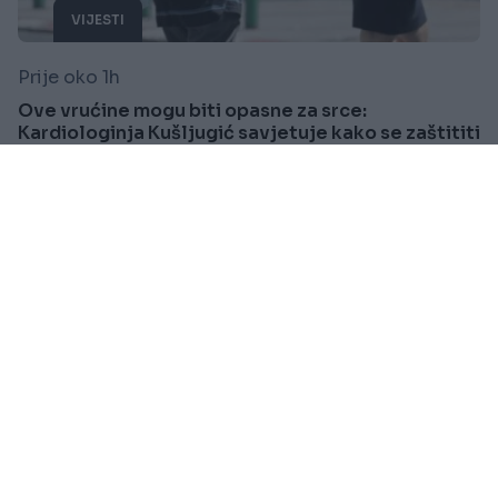
VIJESTI
Prije oko 1h
Ove vrućine mogu biti opasne za srce:
Kardiologinja Kušljugić savjetuje kako se zaštititi
Saznaj više