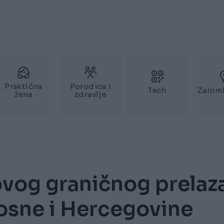
Praktična
Porodica i
Tech
Zaniml
žena
zdravlje
vog graničnog prelaz
osne i Hercegovine