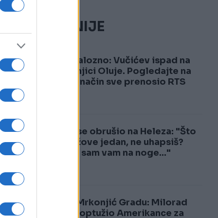
NAJČITANIJE
1
Skandalozno: Vučićev ispad na
godišnjici Oluje. Pogledajte na
koji je način sve prenosio RTS
2
Vučić se obrušio na Heleza: "Što
me, lažove jedan, ne uhapsiš?
Došao sam vam na noge..."
Šok u Mrkonjić Gradu: Milorad
Dodik optužio Amerikance za