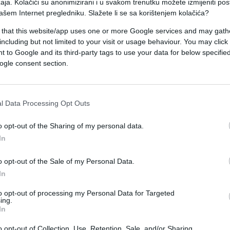
aja. Kolačići su anonimizirani i u svakom trenutku možete izmijeniti po
 novom spojnom prometnicom biti povezan s
ašem Internet pregledniku. Slažete li se sa korištenjem kolačića?
cegovačke preko novog mosta na Savi s
 that this website/app uses one or more Google services and may gath
uci i Doboju na svečanoj ceremoniji koja će
including but not limited to your visit or usage behaviour. You may click 
trebali bi otvoriti predsjednik hrvatske vlade Andr
 to Google and its third-party tags to use your data for below specifi
iH Borjana Krišto, navodi portal Klix.
ogle consent section.
i kako su dovršeni i posljednji radovi na izgradnji 
l Data Processing Opt Outs
ane. "Svi radovi i opremanje novog graničnog
 prijava za njegov tehnički pregled, koji će se
o opt-out of the Sharing of my personal data.
a kako ih citiraju banjolučke "Nezavisne novine".
In
temelju privremenog rješenja dok dvije države ne
o opt-out of the Sale of my Personal Data.
In
orizaciji svih graničnih prijelaza a takav statu
ridoru V c kod Svilaja.
to opt-out of processing my Personal Data for Targeted
ing.
In
promet preko starog prijelaza do kojega vodi usk
o opt-out of Collection, Use, Retention, Sale, and/or Sharing