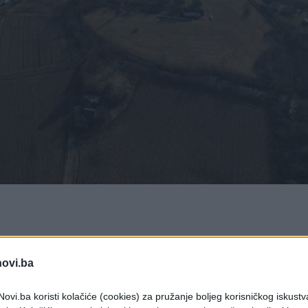
ske i Bosne i Hercegovine kod Gradiške bit će
tnije otvoren dan kasnije, objavili su danas lokal
novi.ba
ovi.ba koristi kolačiće (cookies) za pružanje boljeg korisničkog iskustv