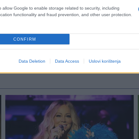
o allow Google to enable storage related to security, including
cation functionality and fraud prevention, and other user protection.
CONFIRM
Data Deletion
Data Access
Uslovi korištenja