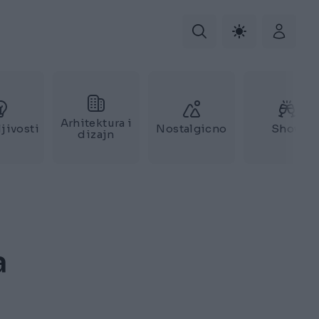
Arhitektura i
jivosti
Nostalgicno
Show
dizajn
a