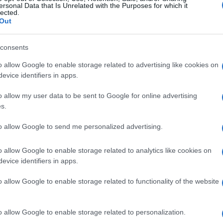
aj je pravac i najprometniji i na njemu su bila
ersonal Data that Is Unrelated with the Purposes for which it
lected.
Out
rekogranični putnici i prijevoznici robe lakše moći
consents
 novi most preko Save koji je izgrađen još 2022.
o allow Google to enable storage related to advertising like cookies on
nancirale Hrvatska i BiH.
evice identifiers in apps.
o allow my user data to be sent to Google for online advertising
s.
to allow Google to send me personalized advertising.
o allow Google to enable storage related to analytics like cookies on
evice identifiers in apps.
o allow Google to enable storage related to functionality of the website
o allow Google to enable storage related to personalization.