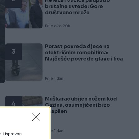
Heleza i Vučića pa uputio
brutalne uvrede: Gore
društvene mreže
Prije oko 20h
Porast povreda djece na
3
električnim romobilima:
Najčešće povrede glave i lica
Prije 1 dan
Muškarac ubijen nožem kod
4
Cazina, osumnjičeni brzo
uhapšen
ni
Prije 1 dan
a i ispravan