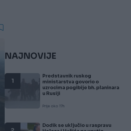
NAJNOVIJE
Predstavnik ruskog
1
ministarstva govorio o
uzrocima pogibije bh. planinara
u Rusiji
Prije oko 17h
Dodik se uključio u raspravu
2