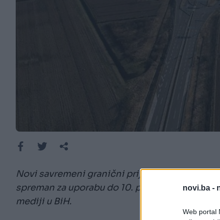
Novi savremeni granični prijelaz između Hrvat
spreman za uporabu do 10. prosinca i najvjeroja
novi.ba -
mediji u BiH.
Web portal N