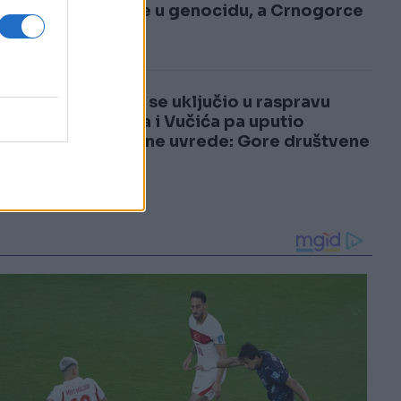
3
učešće u genocidu, a Crnogorce
za...
4
Dodik se uključio u raspravu
Heleza i Vučića pa uputio
brutalne uvrede: Gore društvene
mreže