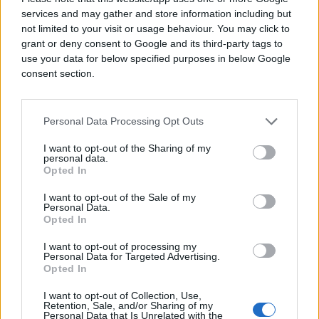
(EES, Entry/Exit System), moguća su duža
services and may gather and store information including but
not limited to your visit or usage behaviour. You may click to
zadržavanja na graničnim prelazima.
grant or deny consent to Google and its third-party tags to
use your data for below specified purposes in below Google
Granični prelaz Brčko otvoren je za putnička vozila
consent section.
do 3,5 tone. Zabranjen je saobraćaj za vozila preko
5 tona najveće dozvoljene mase na graničnom
prelazu Karakaj (kod Zvornika). Teretna vozila preko
Personal Data Processing Opt Outs
5 t preusmjeravaju se na granične prelaze Bratunac
ili Rača, dok autobusi mogu koristiti GP Šepak.
I want to opt-out of the Sharing of my
personal data.
Teretna vozila mogu saobraćati na GP Šepak od 9
Opted In
do 13 sati i od 22 do 06 sati (vikendom mogu
prelaziti u terminu od 22 do 06 sati).
I want to opt-out of the Sale of my
Personal Data.
Opted In
I want to opt-out of processing my
Personal Data for Targeted Advertising.
Opted In
I want to opt-out of Collection, Use,
#granični prelaz
#BIHAMK
Retention, Sale, and/or Sharing of my
Personal Data that Is Unrelated with the