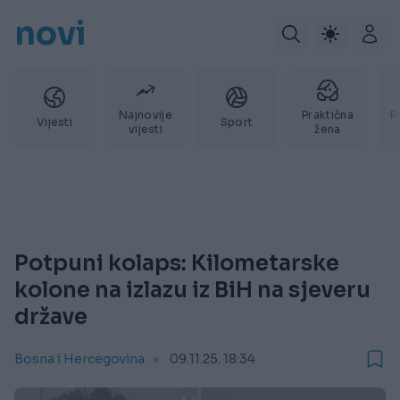
novi
Najnovije
Praktična
P
Vijesti
Sport
vijesti
žena
Potpuni kolaps: Kilometarske
kolone na izlazu iz BiH na sjeveru
države
Bosna i Hercegovina
09.11.25. 18:34