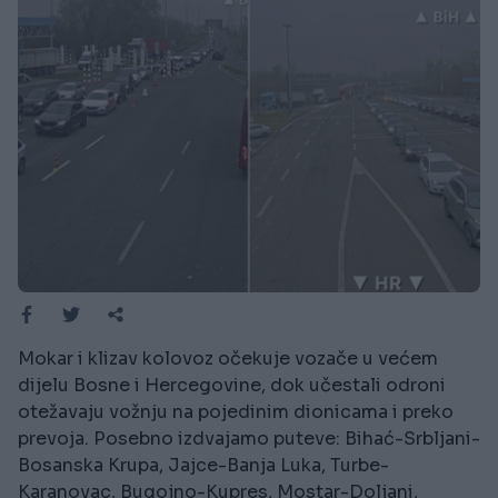
Mokar i klizav kolovoz očekuje vozače u većem
dijelu Bosne i Hercegovine, dok učestali odroni
otežavaju vožnju na pojedinim dionicama i preko
prevoja. Posebno izdvajamo puteve: Bihać-Srbljani-
Bosanska Krupa, Jajce-Banja Luka, Turbe-
Karanovac, Bugojno-Kupres, Mostar-Doljani,