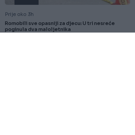
Prije oko 3h
Romobili sve opasniji za djecu: U tri nesreće
poginula dva maloljetnika
Saznaj više