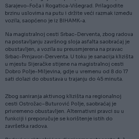
Sarajevo-Foča i Rogatica-Višegrad. Prilagodite
brzinu uslovima na putu i držite veći razmak između
vozila, saopćeno je iz BIHAMK-a.
Na magistralnoj cesti Srbac-Derventa, zbog radova
na postavljanju završnog sloja asfalta saobraćaj je
obustavljen, a vozila su preusmjerena na pravac
Srbac-Prnjavor-Derventa. U toku je sanacija klizišta
u mjestu Sijeračke stijene na magistralnoj cesti
Dobro Polje-Miljevina, gdje u vremenu od 8 do 17
sati dolazi do obustava u trajanju do 45 minuta.
Zbog saniranja aktivnog klizišta na regionalnoj
cesti Ostrožac–Buturović Polje, saobraćaj je
privremeno obustavljen. Alternativni pravci su u
funkciji i preporučuje se korištenje istih do
završetka radova.