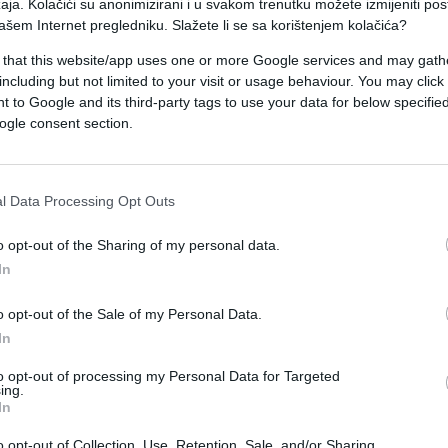
aja. Kolačići su anonimizirani i u svakom trenutku možete izmijeniti po
 Sve što smo obnovili neprekidnim radom – potpun
ašem Internet pregledniku. Slažete li se sa korištenjem kolačića?
e hitnu obnovu i integraciju novih kapaciteta, piš
 that this website/app uses one or more Google services and may gath
including but not limited to your visit or usage behaviour. You may click 
 to Google and its third-party tags to use your data for below specifi
e energije širom zemlje, ostavljajući milione
ogle consent section.
l Data Processing Opt Outs
ale snabdijevanje kritičnih objekata i stambenih
zu obnovu termoelektrana.
o opt-out of the Sharing of my personal data.
In
tki na linijama fronta za Ukrajine i dalje je jako
 se vode žestoke borbe za Pokrovsk te još neka
o opt-out of the Sale of my Personal Data.
In
 okruženju i poluokruženju ruskih formacija.
to opt-out of processing my Personal Data for Targeted
ing.
In
o opt-out of Collection, Use, Retention, Sale, and/or Sharing