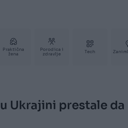
Praktična
Porodica i
Tech
Zaniml
žena
zdravlje
 Ukrajini prestale da