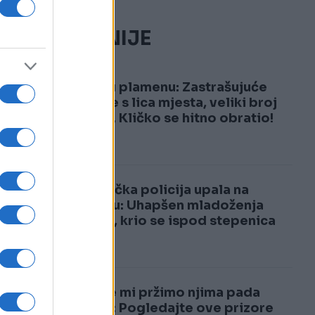
NAJČITANIJE
1
Kijev u plamenu: Zastrašujuće
snimke s lica mjesta, veliki broj
žrtava, Kličko se hitno obratio!
2
Njemačka policija upala na
svadbu: Uhapšen mladoženja
Marko, krio se ispod stepenica
Dok se mi pržimo njima pada
snijeg: Pogledajte ove prizore