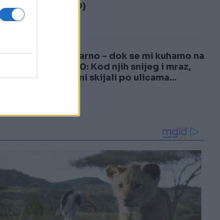
3
(VIDEO)
4
Nestvarno - dok se mi kuhamo na
plus 40: Kod njih snijeg i mraz,
građani skijali po ulicama...