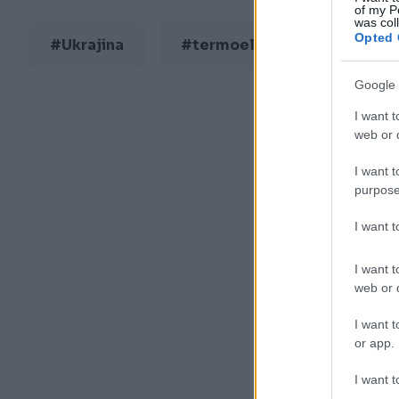
of my P
was col
Opted 
#Ukrajina
#termoelektrane
Google 
I want t
web or d
I want t
purpose
I want 
I want t
web or d
I want t
or app.
I want t