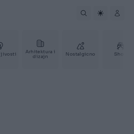
Arhitektura i
jivosti
Nostalgicno
Show
dizajn