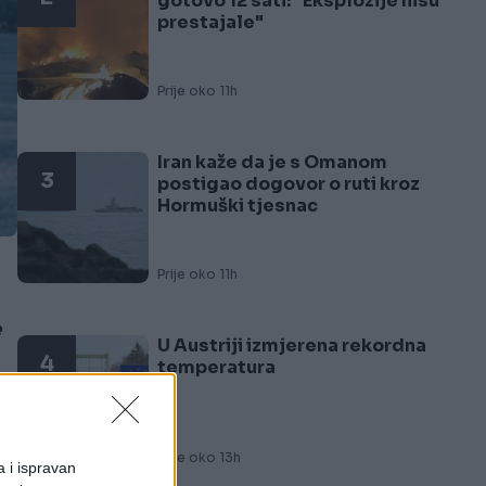
gotovo 12 sati: "Eksplozije nisu
prestajale"
Prije oko 11h
Iran kaže da je s Omanom
3
postigao dogovor o ruti kroz
Hormuški tjesnac
Prije oko 11h
e
U Austriji izmjerena rekordna
4
temperatura
Prije oko 13h
a i ispravan