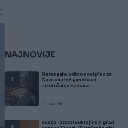
NAJNOVIJE
Netanyahu odbio novi plan za
1
Gazu unatoč jamstvu o
razoružanju Hamasa
Prije oko 9h
Rusija razarala ukrajinski grad
2