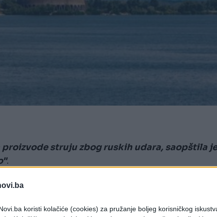
 proizvode struju zbog ruskih udara, saopštila j
o"
.
očetka rata u Ukrajini, te da su sve obnovljene
novi.ba
ovi.ba koristi kolačiće (cookies) za pružanje boljeg korisničkog iskustv