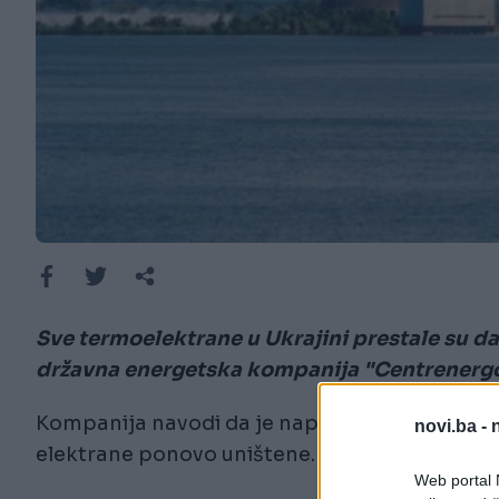
Sve termoelektrane u Ukrajini prestale su da
državna energetska kompanija "Centrenerg
Kompanija navodi da je napad bio najteži od p
novi.ba -
elektrane ponovo uništene.
Web portal N