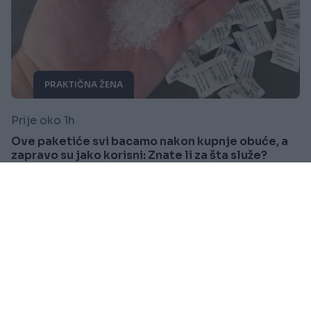
PRAKTIČNA ŽENA
Prije oko 1h
Ove paketiće svi bacamo nakon kupnje obuće, a
zapravo su jako korisni: Znate li za šta služe?
Saznaj više