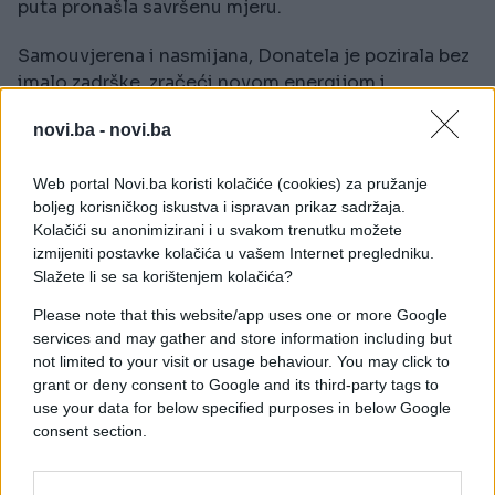
puta pronašla savršenu mjeru.
Samouvjerena i nasmijana, Donatela je pozirala bez
imalo zadrške, zračeći novom energijom i
spokojem. Oštre crte lica koje su je ranije
novi.ba -
novi.ba
obilježavale sada su ublažene, a njen novi izgled
oduševio je čak i najstrože modne kritičare.
Web portal Novi.ba koristi kolačiće (cookies) za pružanje
boljeg korisničkog iskustva i ispravan prikaz sadržaja.
Kolačići su anonimizirani i u svakom trenutku možete
izmijeniti postavke kolačića u vašem Internet pregledniku.
Slažete li se sa korištenjem kolačića?
Please note that this website/app uses one or more Google
services and may gather and store information including but
not limited to your visit or usage behaviour. You may click to
grant or deny consent to Google and its third-party tags to
use your data for below specified purposes in below Google
consent section.