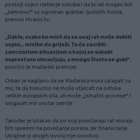
postoji vojno rješenje sukoba i da bi rat mogao biti
„zamrznut“ uz ogroman gubitak ljudskih života,
prenosi Hirado.hu.
„Dakle, svako ko misli da se ovaj rat može dobiti
vojno… mislim da griješi. To će završiti
zamrznutom situacijom u kojoj se sukobi
neprestano obnavljaju, a mnogo života se gubi“
,
poručio je mađarski premijer.
Orban je naglasio da se Mađarska mora zalagati za
mir, te da trenutno ne može utjecati na odluke
velikih evropskih sila, ali može „istražiti procese“ i
osigurati mir unutar zemlje.
Također je istakao da svi koji podržavaju rat moraju
biti spremni na povećanje poreza, jer finansiranje
Ukrajine iz drugih izvora nije izvodivo.