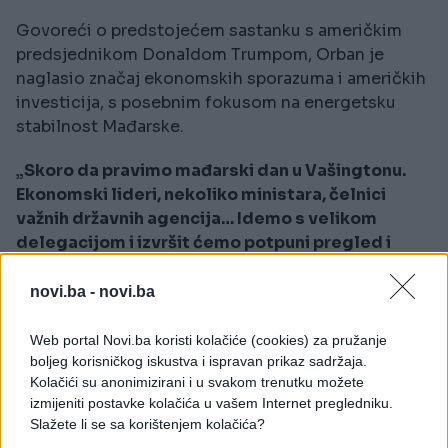
Govoreći o predstojećem sastanku s američkim
predsjednikom Donaldom Trumpom, Orban je
naglasio značaj ekonomskih sporazuma i američkih
investicija, s posebnim fokusom na energetsku
stabilnost Mađarske.
„Skoro da pravimo mađarski dan u Vašingtonu.
Ekonomski lideri, nekoliko ministara, čelnici
važnih državnih agencija… Idemo s velikom
delegacijom i izvršit ćemo potpuni pregled i
uređenje mađarsko-američkih odnosa
“, rekao je
Orban.
novi.ba -
novi.ba
Na pitanje o ekonomskoj politici, premijer je
Web portal Novi.ba koristi kolačiće (cookies) za pružanje
kritikovao prijedloge ljevice za oprezniji pristup,
boljeg korisničkog iskustva i ispravan prikaz sadržaja.
ističući da su efikasni programi sprovedeni tek
Kolačići su anonimizirani i u svakom trenutku možete
izmijeniti postavke kolačića u vašem Internet pregledniku.
nakon 2010. godine.
Slažete li se sa korištenjem kolačića?