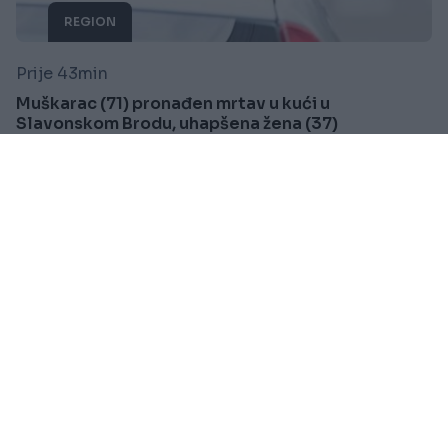
REGION
Prije 43min
Muškarac (71) pronađen mrtav u kući u
Slavonskom Brodu, uhapšena žena (37)
Saznaj više