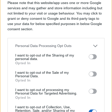
Naveo je mjere poput fiksnih stambenih kredita i
Please note that this website/app uses one or more Google
porodičnih davanja, ali je upozorio da rat i sankcije
services and may gather and store information including but
usporavaju ekonomski rast.
not limited to your visit or usage behaviour. You may click to
grant or deny consent to Google and its third-party tags to
„Ne očekujem veći rast dok traju rat i
use your data for below specified purposes in below Google
consent section.
ekonomske sankcije“
, izjavio je Orban.
Govoreći o uvođenju 14. penzije, kazao je da je cilj
Personal Data Processing Opt Outs
zaštititi penzionere i postepeno uvesti dodatnu
isplatu, nakon što je prethodna vlada smanjila
I want to opt-out of the Sharing of my
vrijednost penzija.
personal data.
Opted In
I want to opt-out of the Sale of my
Personal Data.
Opted In
I want to opt-out of processing my
Personal Data for Targeted Advertising.
Opted In
I want to opt-out of Collection, Use,
#Viktor Orban
#evropa
Retention, Sale, and/or Sharing of my