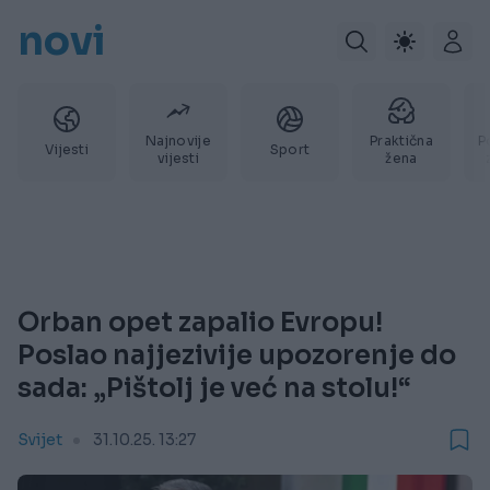
novi
Najnovije
Praktična
P
Vijesti
Sport
vijesti
žena
Orban opet zapalio Evropu!
Poslao najjezivije upozorenje do
sada: „Pištolj je već na stolu!“
Svijet
31.10.25. 13:27