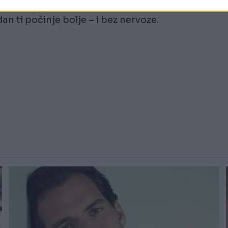
oraš se odreći kave zauvijek, ali možda je vrijeme
dan ti počinje bolje – i bez nervoze.