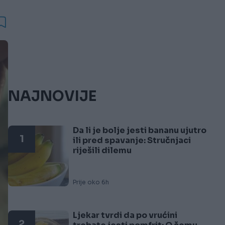
NAJNOVIJE
Da li je bolje jesti bananu ujutro
1
ili pred spavanje: Stručnjaci
riješili dilemu
Prije oko 6h
Ljekar tvrdi da po vrućini
2