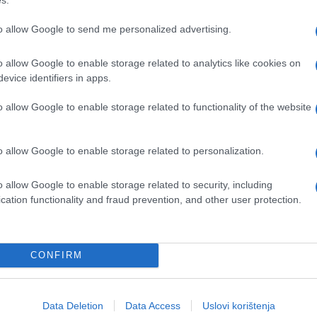
to allow Google to send me personalized advertising.
romjene ili prazan želudac.
o allow Google to enable storage related to analytics like cookies on
evice identifiers in apps.
gije, može uslijediti pad.
o allow Google to enable storage related to functionality of the website
, umor.
o allow Google to enable storage related to personalization.
o allow Google to enable storage related to security, including
k i lagani doručak može pomoći.
cation functionality and fraud prevention, and other user protection.
 ili uz obrok.
CONFIRM
e slučajnost. Tijelo ti šapuće da mu nešto ne
Data Deletion
Data Access
Uslovi korištenja