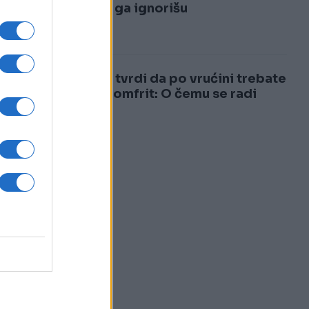
3
mnogi ga ignorišu
4
Ljekar tvrdi da po vrućini trebate
jesti pomfrit: O čemu se radi