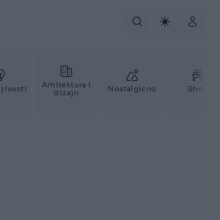
Arhitektura i
jivosti
Nostalgicno
Show
dizajn