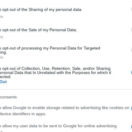
o opt-out of the Sharing of my personal data.
In
ervoze, umora, praznine u glavi ili lupanja srca, 
o opt-out of the Sale of my Personal Data.
ara.
In
 više ne odgovara, to nije slučajnost – to je poziv
to opt-out of processing my Personal Data for Targeted
ing.
In
o opt-out of Collection, Use, Retention, Sale, and/or Sharing
ersonal Data that Is Unrelated with the Purposes for which it
lected.
Out
 piti kasnije, nakon doručka. Ili je zamijeni
šetnjom.
consents
 – znači da si pažljiv prema sebi.
o allow Google to enable storage related to advertising like cookies on
evice identifiers in apps.
o allow my user data to be sent to Google for online advertising
rija
s.