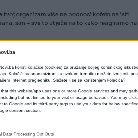
a tvoj organizam više ne podnosi kofein na isti
hrana, san – sve to utječe na to kako reagiramo na
osjećaj mučnine, drhtavicu ili čak vrtoglavicu. A
novi.ba
neš, možda je vrijeme da preispitaš svoju jutarnju
ovi.ba koristi kolačiće (cookies) za pružanje boljeg korisničkog iskustv
aja. Kolačići su anonimizirani i u svakom trenutku možete izmijeniti po
ašem Internet pregledniku. Slažete li se sa korištenjem kolačića?
 that this website/app uses one or more Google services and may gath
including but not limited to your visit or usage behaviour. You may click 
o, jutarnja kava bez hrane može iritirati želudac,
 to Google and its third-party tags to use your data for below specifi
ogle consent section.
e pojesti nešto lagano – komadić kruha, nekoliko
l Data Processing Opt Outs