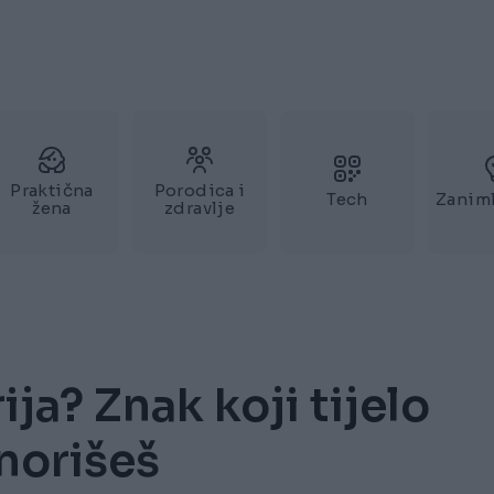
Praktična
Porodica i
Tech
Zaniml
žena
zdravlje
ija? Znak koji tijelo
gnorišeš