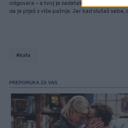
odgovara – a tvoj je zadatak da ga čuješ. Ne m
da je piješ s više pažnje. Jer kad slušaš sebe, 
#kafa