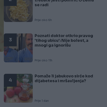
trebate jesti pomfrit: O čemu
se radi
Prije oko 6h
Poznati doktor otkrio pravog
3
'tihog ubicu': Nije bolest, a
mnogi ga ignorišu
Prije oko 11h
Pomaže li jabukovo sirće kod
4
dijabetesa i mršavljenja?
Prije 1 dan