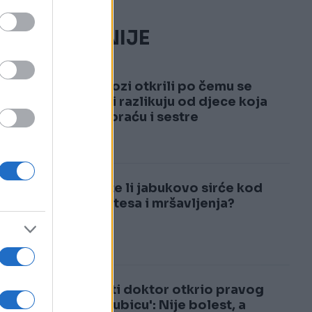
NAJČITANIJE
to
1
Psiholozi otkrili po čemu se
jedinci razlikuju od djece koja
imaju braću i sestre
2
Pomaže li jabukovo sirće kod
dijabetesa i mršavljenja?
Poznati doktor otkrio pravog
'tihog ubicu': Nije bolest, a