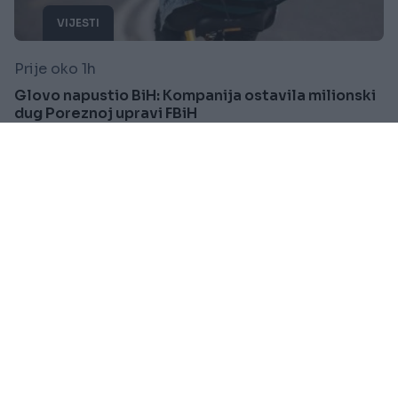
VIJESTI
Prije oko 1h
Glovo napustio BiH: Kompanija ostavila milionski
dug Poreznoj upravi FBiH
Saznaj više