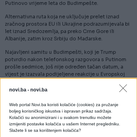
Putinovo vrijeme leta do Budimpešte.
Alternativna ruta koja ne uključuje prelet iznad
zračnog prostora EU ili Ukrajine podrazumijevala bi
let iznad Sredozemlja, pa preko Crne Gore ili
Albanije, zatim kroz Srbiju do Mađarske.
Najavljeni samitu u Budimpešti, koji je Trump
potvrdio nakon telefonskog razgovora s Putinom
prošle sedmice, još nije određen tačan datum, a
vijest je izazvala podijeljene reakcije u Evropskoj
uniji.
novi.ba -
novi.ba
Šefica evropske diplomatije Kaja Kallas i više
istočnoevropskih zemalja kritikovale su plan zbog
Web portal Novi.ba koristi kolačiće (cookies) za pružanje
isključenja ukrajinskog predsjednika Volodimira
boljeg korisničkog iskustva i ispravan prikaz sadržaja.
Zelenskog.
Kolačići su anonimizirani i u svakom trenutku možete
izmijeniti postavke kolačića u vašem Internet pregledniku.
S druge strane, ministri iz Njemačke, Francuske i
Slažete li se sa korištenjem kolačića?