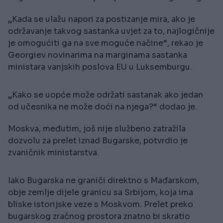
„Kada se ulažu napori za postizanje mira, ako je
održavanje takvog sastanka uvjet za to, najlogičnije
je omogućiti ga na sve moguće načine“, rekao je
Georgiev novinarima na marginama sastanka
ministara vanjskih poslova EU u Luksemburgu.
„Kako se uopće može održati sastanak ako jedan
od učesnika ne može doći na njega?“ dodao je.
Moskva, međutim, još nije službeno zatražila
dozvolu za prelet iznad Bugarske, potvrdio je
zvaničnik ministarstva.
Iako Bugarska ne graniči direktno s Mađarskom,
obje zemlje dijele granicu sa Srbijom, koja ima
bliske istorijske veze s Moskvom. Prelet preko
bugarskog zračnog prostora znatno bi skratio