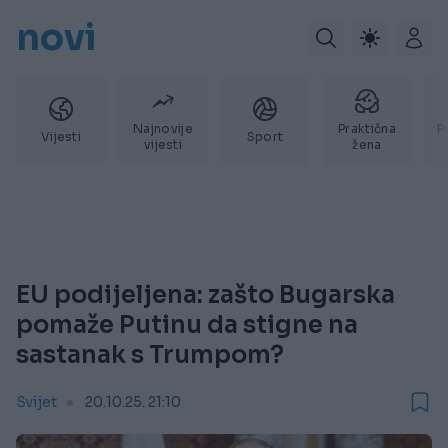
novi
Najnovije
Praktična
P
Vijesti
Sport
vijesti
žena
EU podijeljena: zašto Bugarska
pomaže Putinu da stigne na
sastanak s Trumpom?
Svijet
20.10.25. 21:10