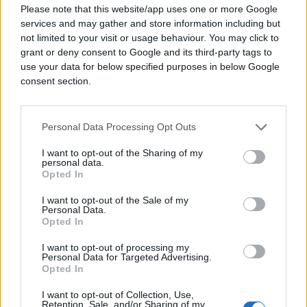
Nizozemske izrazili su opreznu podršku sastanku,
Please note that this website/app uses one or more Google
koji bi bio prvi lični susret Trumpa i Putina nakon
services and may gather and store information including but
onog održanog na Aljasci u augustu.
not limited to your visit or usage behaviour. You may click to
grant or deny consent to Google and its third-party tags to
Mađarski premijer Viktor Orbán, poznat po kritikama
use your data for below specified purposes in below Google
politike EU prema Ukrajini, od ranije njeguje bliske
consent section.
odnose s Putinom i Trumpom.
Bugarska i Mađarska su članice Međunarodnog
Personal Data Processing Opt Outs
krivičnog suda (MKS), koji je izdao nalog za
I want to opt-out of the Sharing of my
hapšenje Putina zbog njegove umiješanosti u
personal data.
Opted In
deportaciju ukrajinske djece tokom rata. Mađarska
je, međutim, u aprilu najavila povlačenje iz MKS-a,
I want to opt-out of the Sale of my
koje će stupiti na snagu u junu 2026., prenosi
Personal Data.
Opted In
Euractiv.
I want to opt-out of processing my
Personal Data for Targeted Advertising.
Opted In
I want to opt-out of Collection, Use,
Retention, Sale, and/or Sharing of my