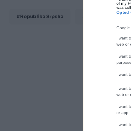
of my P
was col
Opted 
#Republika Srpska
#lobisti
#lo
Google 
I want t
web or d
I want t
purpose
I want 
I want t
web or d
I want t
or app.
I want t