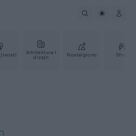
Arhitektura i
jivosti
Nostalgicno
Show
dizajn