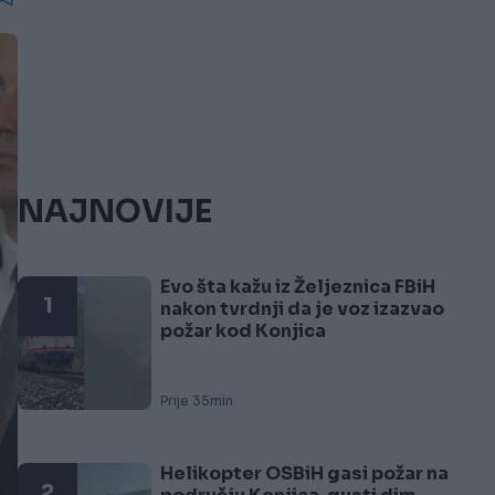
NAJNOVIJE
Evo šta kažu iz Željeznica FBiH
1
nakon tvrdnji da je voz izazvao
požar kod Konjica
Prije 35min
Helikopter OSBiH gasi požar na
2