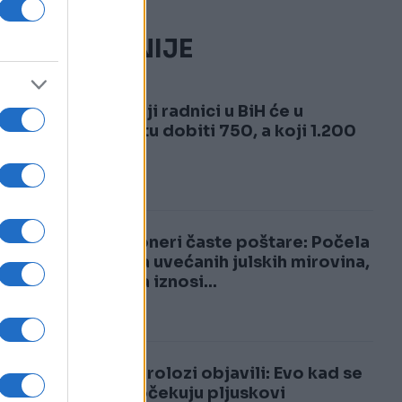
NAJČITANIJE
1
Evo koji radnici u BiH će u
avgustu dobiti 750, a koji 1.200
KM
2
Penzioneri časte poštare: Počela
isplata uvećanih julskih mirovina,
najniža iznosi...
Meteorolozi objavili: Evo kad se
u BiH očekuju pljuskovi