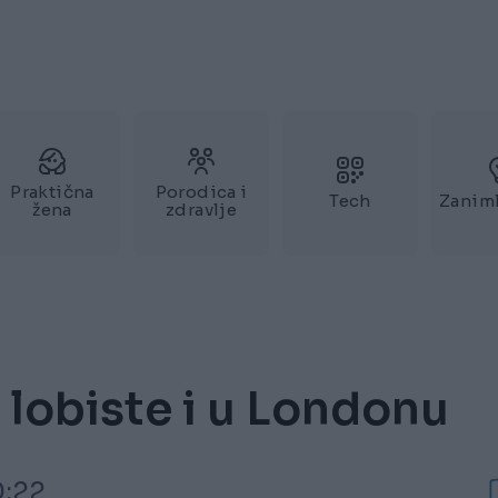
Praktična
Porodica i
Tech
Zaniml
žena
zdravlje
 lobiste i u Londonu
0:22