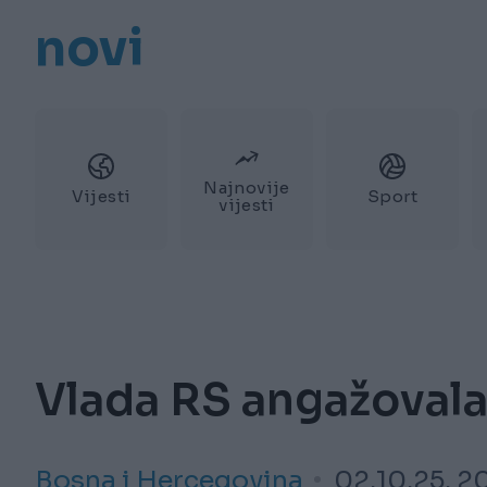
novi
Najnovije
Vijesti
Sport
vijesti
Vlada RS angažovala
Bosna i Hercegovina
02.10.25. 2