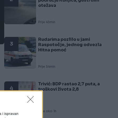
području Konjica, gusti dim
otežava
Prije 43min
Rudarima pozlilo u jami
3
Raspotočje, jednog odvezla
Hitna pomoć
Prije 54min
Trivić: BDP rastao 2,7 puta, a
4
troškovi života 2,8
Prije oko 1h
a i ispravan