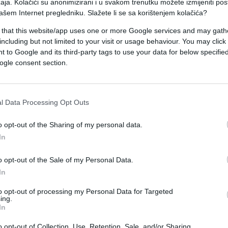
aja. Kolačići su anonimizirani i u svakom trenutku možete izmijeniti po
ašem Internet pregledniku. Slažete li se sa korištenjem kolačića?
 that this website/app uses one or more Google services and may gath
a 2022. godine za pružanje usluga “u području
including but not limited to your visit or usage behaviour. You may click 
 pokazuju da se kompanija bavi savjetodavnim
 to Google and its third-party tags to use your data for below specifi
ogle consent section.
nac Sir Dominick John Chilcott, bivši britanski
l Data Processing Opt Outs
zdvajanja u ovoj godini za lobiranje. Kompanija 
ike Britanije.
o opt-out of the Sharing of my personal data.
In
racije RS je 30. juna, dan prije sklapanja ugovo
o opt-out of the Sale of my Personal Data.
tički ugovor s američkom firmom Tactic COC, koj
In
to opt-out of processing my Personal Data for Targeted
ing.
In
o opt-out of Collection, Use, Retention, Sale, and/or Sharing