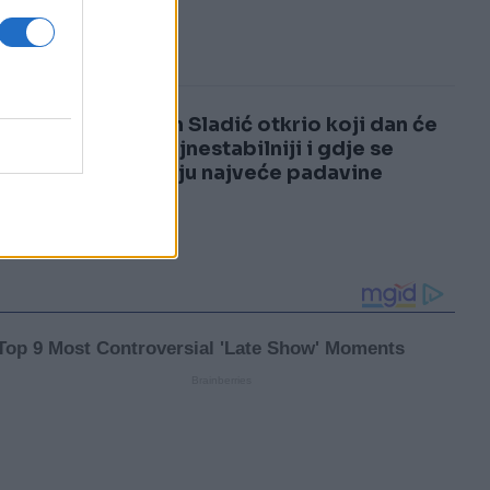
3
4
Nedim Sladić otkrio koji dan će
biti najnestabilniji i gdje se
očekuju najveće padavine