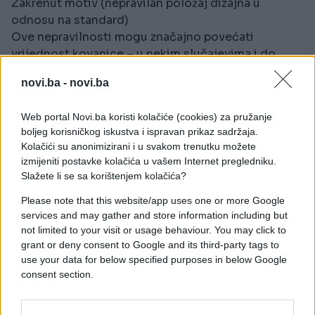
Zakrenut motiv (nepravilan položaj dizajna u
odnosu na standard)
Ove nepravilnosti mogu značajno povećati
vrijednost kovanice – u nekim slučajevima i do
1000 puta više od nominalne.
novi.ba -
novi.ba
Kako provjeriti imate li vrijedan primjerak?
Web portal Novi.ba koristi kolačiće (cookies) za pružanje
Na internetu su dostupni brojni tutorijali i video
boljeg korisničkog iskustva i ispravan prikaz sadržaja.
vodiči (naročito na YouTubeu) koji pomažu u
Kolačići su anonimizirani i u svakom trenutku možete
identifikaciji rijetkih kovanica. Ipak, ako sumnjate
izmijeniti postavke kolačića u vašem Internet pregledniku.
da imate vrijedan primjerak, najbolje je obratiti se
Slažete li se sa korištenjem kolačića?
numizmatičaru ili ovlaštenom procjenitelju.
Please note that this website/app uses one or more Google
services and may gather and store information including but
Stručnjaci također upozoravaju: činjenica da se
not limited to your visit or usage behaviour. You may click to
neka kovanica nudi za 2.000 eura ne znači da će
grant or deny consent to Google and its third-party tags to
biti i prodana po toj cijeni. Prava vrijednost zavisi
use your data for below specified purposes in below Google
od stanja, rijetkosti greške i interesovanja
consent section.
kolekcionara.