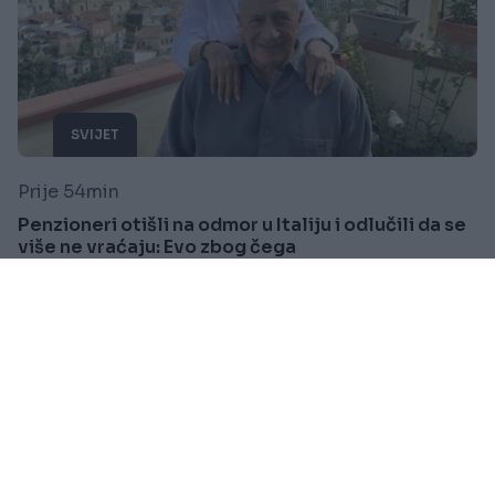
SVIJET
Prije 54min
Penzioneri otišli na odmor u Italiju i odlučili da se
više ne vraćaju: Evo zbog čega
Saznaj više