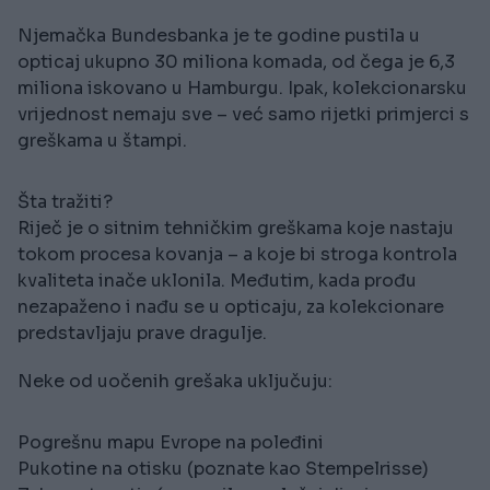
Njemačka Bundesbanka je te godine pustila u
opticaj ukupno 30 miliona komada, od čega je 6,3
miliona iskovano u Hamburgu. Ipak, kolekcionarsku
vrijednost nemaju sve – već samo rijetki primjerci s
greškama u štampi.
Šta tražiti?
Riječ je o sitnim tehničkim greškama koje nastaju
tokom procesa kovanja – a koje bi stroga kontrola
kvaliteta inače uklonila. Međutim, kada prođu
nezapaženo i nađu se u opticaju, za kolekcionare
predstavljaju prave dragulje.
Neke od uočenih grešaka uključuju:
Pogrešnu mapu Evrope na poleđini
Pukotine na otisku (poznate kao Stempelrisse)