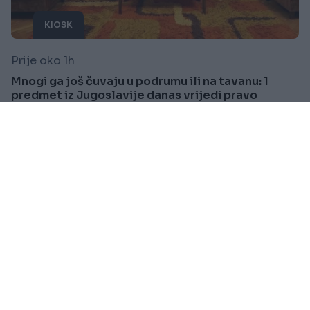
KIOSK
Prije oko 1h
Mnogi ga još čuvaju u podrumu ili na tavanu: 1
predmet iz Jugoslavije danas vrijedi pravo
bogatstvo
Saznaj više