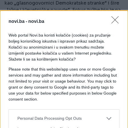
kao „glasnogovornici Demokratske stranke“ i šire
„lažne i klevetničke navode“. Fokus tužbe bio je na
seriji tekstova o njegovom radu na televizijskom
novi.ba -
novi.ba
šou-programu The Apprentice i knjizi Lucky Loser,
autora Susanne Craig i Russa Buettnera, koja se
Web portal Novi.ba koristi kolačiće (cookies) za pružanje
bavila Trumpovim nasljedstvom i poslovima s
boljeg korisničkog iskustva i ispravan prikaz sadržaja.
nekretninama.
Kolačići su anonimizirani i u svakom trenutku možete
izmijeniti postavke kolačića u vašem Internet pregledniku.
U tužbi se osporavalo i pisanje o Trumpovom
Slažete li se sa korištenjem kolačića?
školovanju, ranijim istragama te navodnim vezama
Please note that this website/app uses one or more Google
s mafijom i pranju novca. Iz New York Timesa su
services and may gather and store information including but
poručili da tužba „nema pravnu osnovu“ i da
not limited to your visit or usage behaviour. You may click to
predstavlja pokušaj zastrašivanja nezavisnog
grant or deny consent to Google and its third-party tags to
novinarstva.
use your data for below specified purposes in below Google
consent section.
Personal Data Processing Opt Outs