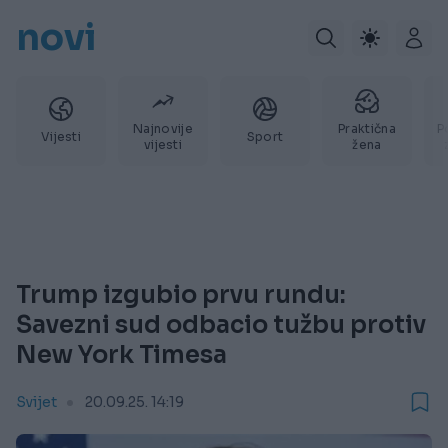
novi
Najnovije
Praktična
P
Vijesti
Sport
vijesti
žena
Trump izgubio prvu rundu:
Savezni sud odbacio tužbu protiv
New York Timesa
Svijet
20.09.25. 14:19