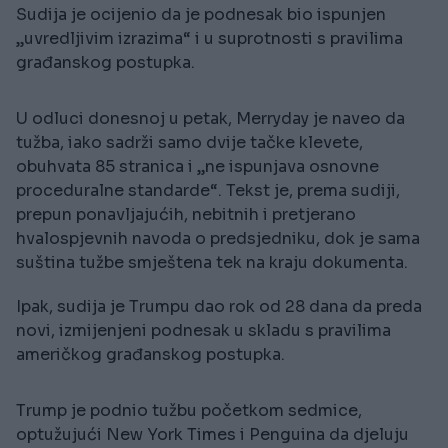
Sudija je ocijenio da je podnesak bio ispunjen
„uvredljivim izrazima“ i u suprotnosti s pravilima
građanskog postupka.
U odluci donesnoj u petak, Merryday je naveo da
tužba, iako sadrži samo dvije tačke klevete,
obuhvata 85 stranica i „ne ispunjava osnovne
proceduralne standarde“. Tekst je, prema sudiji,
prepun ponavljajućih, nebitnih i pretjerano
hvalospjevnih navoda o predsjedniku, dok je sama
suština tužbe smještena tek na kraju dokumenta.
Ipak, sudija je Trumpu dao rok od 28 dana da preda
novi, izmijenjeni podnesak u skladu s pravilima
američkog građanskog postupka.
Trump je podnio tužbu početkom sedmice,
optužujući New York Times i Penguina da djeluju