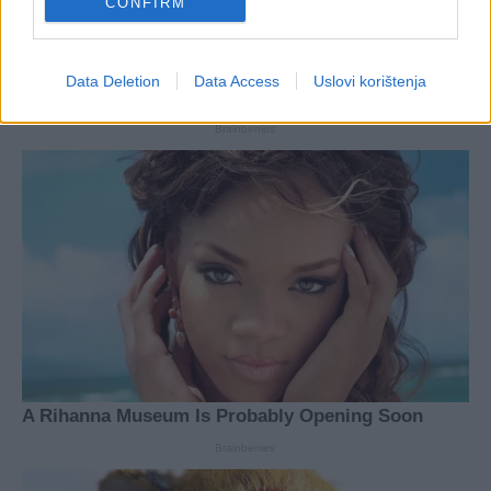
CONFIRM
Data Deletion
Data Access
Uslovi korištenja