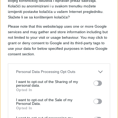
boljeg korisničkog iskustva i ispravan prikaz sadržaja.
uključenih u sanaciju — sigurnije i uređenije
Kolačići su anonimizirani i u svakom trenutku možete
saobraćajnice.
izmijeniti postavke kolačića u vašem Internet pregledniku.
Slažete li se sa korištenjem kolačića?
Please note that this website/app uses one or more Google
services and may gather and store information including but
not limited to your visit or usage behaviour. You may click to
grant or deny consent to Google and its third-party tags to
#Novo Sarajevo
#saobraćaj
use your data for below specified purposes in below Google
consent section.
Personal Data Processing Opt Outs
I want to opt-out of the Sharing of my
personal data.
Opted In
I want to opt-out of the Sale of my
Personal Data.
Opted In
I want to opt-out of processing my