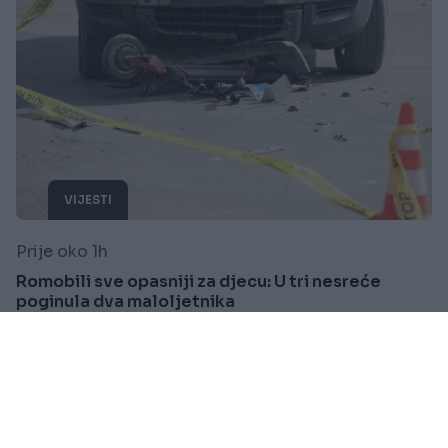
VIJESTI
Prije oko 1h
Romobili sve opasniji za djecu: U tri nesreće
poginula dva maloljetnika
Saznaj više