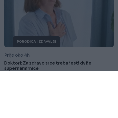
PORODICA I ZDRAVLJE
Prije oko 4h
Doktori: Za zdravo srce treba jesti dvije
supernamirnice
Saznaj više