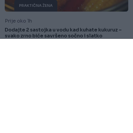
PRAKTIČNA ŽENA
Prije oko 1h
Dodajte 2 sastojka u vodu kad kuhate kukuruz –
svako zrno biće savršeno sočno i slatko
Saznaj više