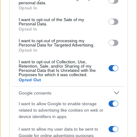
personal data.
Opted In
Adelson i njen suprug dobili su ubrzane vize nakon
osude i rezervisali karte u jednom pravcu za
I want to opt-out of the Sale of my
Personal Data.
Vijetnam, zemlju koja nema sporazum o ekstradiciji
Opted In
sa Sjedinjenim Američkim Državama. Neposredno
prije njenog hapšenja, snimljeno je kako razgovara
I want to opt-out of processing my
Personal Data for Targeted Advertising.
telefonom sa Charlesom, koji je bio u zatvoru, o
Opted In
mogućim zemljama koje nemaju sporazum o
ekstradiciji, navodi se u izvještaju.
I want to opt-out of Collection, Use,
Retention, Sale, and/or Sharing of my
Personal Data that Is Unrelated with the
Purposes for which it was collected.
Njen suprug i njihova kćerka Wendi, supruga žrtve,
Opted Out
nisu optuženi u vezi s ubistvom Markela.
Google consents
Motiv – želja da djeca budu bliže
I want to allow Google to enable storage
baki
related to advertising like cookies on web or
device identifiers in apps.
Godine 2013, nakon što je razvod bio finaliziran,
I want to allow my user data to be sent to
Wendi Adelson, koja je i sama advokatica, nadala
Google for online advertising purposes.