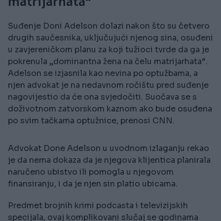
matrijarhata“
Suđenje Doni Adelson dolazi nakon što su četvero
drugih saučesnika, uključujući njenog sina, osuđeni
u zavjereničkom planu za koji tužioci tvrde da ga je
pokrenula „dominantna žena na čelu matrijarhata“.
Adelson se izjasnila kao nevina po optužbama, a
njen advokat je na nedavnom ročištu pred suđenje
nagovijestio da će ona svjedočiti. Suočava se s
doživotnom zatvorskom kaznom ako bude osuđena
po svim tačkama optužnice, prenosi CNN.
Advokat Done Adelson u uvodnom izlaganju rekao
je da nema dokaza da je njegova klijentica planirala
naručeno ubistvo ili pomogla u njegovom
finansiranju, i da je njen sin platio ubicama.
Predmet brojnih krimi podcasta i televizijskih
specijala, ovaj komplikovani slučaj se godinama