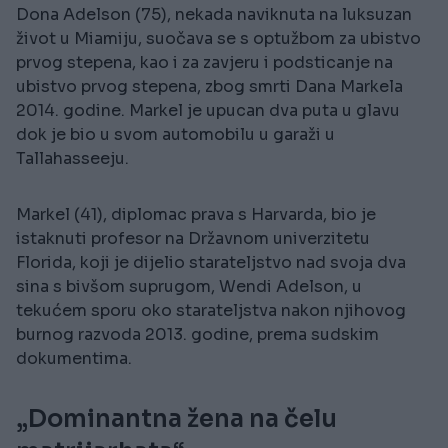
Dona Adelson (75), nekada naviknuta na luksuzan
život u Miamiju, suočava se s optužbom za ubistvo
prvog stepena, kao i za zavjeru i podsticanje na
ubistvo prvog stepena, zbog smrti Dana Markela
2014. godine. Markel je upucan dva puta u glavu
dok je bio u svom automobilu u garaži u
Tallahasseeju.
Markel (41), diplomac prava s Harvarda, bio je
istaknuti profesor na Državnom univerzitetu
Florida, koji je dijelio starateljstvo nad svoja dva
sina s bivšom suprugom, Wendi Adelson, u
tekućem sporu oko starateljstva nakon njihovog
burnog razvoda 2013. godine, prema sudskim
dokumentima.
„Dominantna žena na čelu