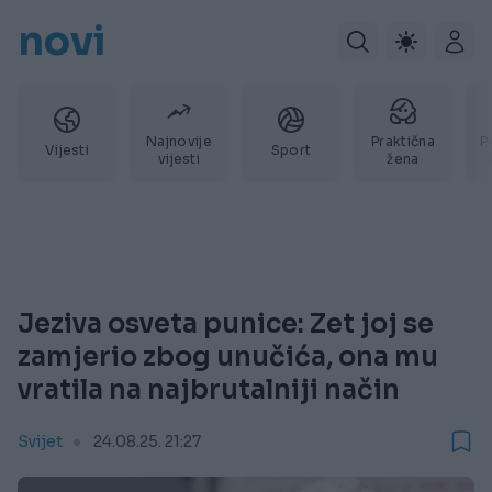
novi
Najnovije
Praktična
P
Vijesti
Sport
vijesti
žena
Jeziva osveta punice: Zet joj se
zamjerio zbog unučića, ona mu
vratila na najbrutalniji način
Svijet
24.08.25. 21:27