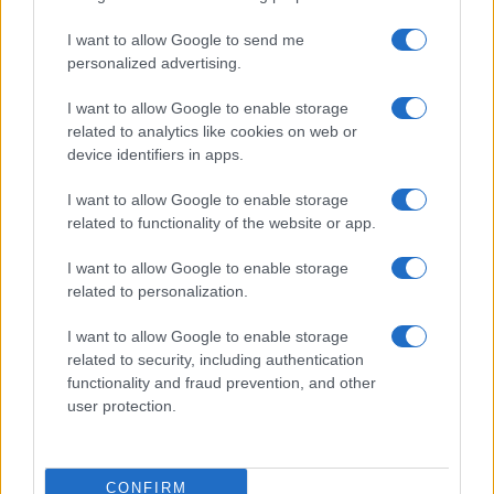
se da će preseliti svoje sinove u Južnu Floridu kako
bi bili bliže njenom bratu i roditeljima. Međutim,
I want to allow Google to send me
personalized advertising.
sudija joj je zabranio da djecu odvede daleko od
Markela, koji je živio u Tallahasseeju. Tužioci iz
I want to allow Google to enable storage
Floride tvrde da je Dona Adelson bila arhitekt plana
related to analytics like cookies on web or
da ukloni Markela, odlučna da svoju kćerku i unuke
device identifiers in apps.
drži blizu sebe.
I want to allow Google to enable storage
U e-mailovima iz vremena razvoda, Dona Adelson
related to functionality of the website or app.
predložila je da Wendi ponudi svom bivšem mužu
I want to allow Google to enable storage
milion dolara da dopusti djeci preseljenje. Dona je
related to personalization.
rekla da bi troškove podijelila s Wendi i njenim
bratom Charlesom. Wendi je svjedočila na suđenju
I want to allow Google to enable storage
da nikada nije ponudila Markelu novac, niti je to
related to security, including authentication
učinila njena porodica, koliko je ona znala.
functionality and fraud prevention, and other
user protection.
Otprilike četiri mjeseca prije smrti, Markel je
podnio zahtjev građanskom sudu da zabrani Doni
Adelson da posjećuje svoje unuke. Markel je tvrdio
CONFIRM