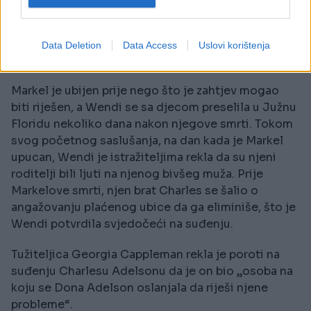
da ga bivša punica „omalovažava“ pred djecom,
navodeći u zahtjevu da su mu djeca rekla: „Baka
kaže da si glup... ona kaže da pokušavaš da joj
Data Deletion
Data Access
Uslovi korištenja
uzmeš sunce“ i „Baka kaže da te mrzi.“
Markel je ubijen prije nego što je zahtjev mogao
biti riješen, a Wendi se sa djecom preselila u Južnu
Floridu nekoliko dana nakon njegove smrti. Tokom
svog početnog saslušanja, na dan kada je Markel
upucan, Wendi je istražiteljima rekla da su njeni
roditelji bili ljuti na njenog bivšeg muža. Prije
Markelove smrti, njen brat Charles se šalio o
angažovanju plaćenog ubice da ga eliminiše, što je
Wendi potvrdila svjedočeći na suđenju.
Tužiteljica Georgia Cappleman rekla je poroti na
suđenju Charlesu Adelsonu da je on bio „osoba na
koju se Dona Adelson oslanjala da riješi njene
probleme“.