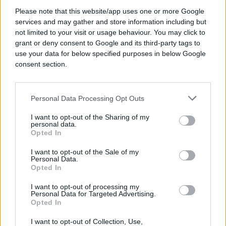
Please note that this website/app uses one or more Google
Moderni automobili sve češće imaju električnu
services and may gather and store information including but
ručnu kočnicu, koja se aktivira prekidačem. Iako
not limited to your visit or usage behaviour. You may click to
izgleda drugačije, funkcija joj je ista – osigurati
grant or deny consent to Google and its third-party tags to
vozilo od pomjeranja. I ovu verziju treba redovno
use your data for below specified purposes in below Google
koristiti kako bi ostala potpuno ispravna.
consent section.
Zašto je ručna kočnica važna i na
Personal Data Processing Opt Outs
tehničkom pregledu
I want to opt-out of the Sharing of my
personal data.
Ručna kočnica nije namijenjena samo parkiranju –
Opted In
ona je i sigurnosni sistem, odnosno rezervna
I want to opt-out of the Sale of my
kočnica u slučaju kvara glavne (nožne) kočnice.
Personal Data.
Opted In
Ako bilo koji od ta dva sistema ne radi, vozilo neće
moći proći tehnički pregled.
I want to opt-out of processing my
Personal Data for Targeted Advertising.
Opted In
I want to opt-out of Collection, Use,