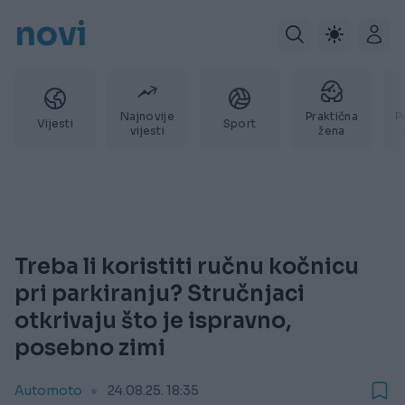
novi
Najnovije
Praktična
P
Vijesti
Sport
vijesti
žena
Treba li koristiti ručnu kočnicu
pri parkiranju? Stručnjaci
otkrivaju što je ispravno,
posebno zimi
Automoto
24.08.25. 18:35