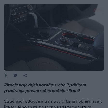
Pitanje koje dijeli vozače: treba li prilikom
parkiranja povući ručnu kočnicu ili ne?
Stručnjaci odgovaraju na ovu dilemu i objašnjavaju
šta je važno znati, posebno kada temperature