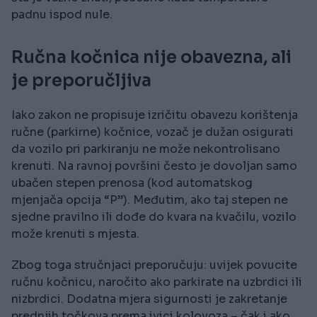
padnu ispod nule.
Ručna kočnica nije obavezna, ali
je preporučljiva
Iako zakon ne propisuje izričitu obavezu korištenja
ručne (parkirne) kočnice, vozač je dužan osigurati
da vozilo pri parkiranju ne može nekontrolisano
krenuti. Na ravnoj površini često je dovoljan samo
ubačen stepen prenosa (kod automatskog
mjenjača opcija “P”). Međutim, ako taj stepen ne
sjedne pravilno ili dođe do kvara na kvačilu, vozilo
može krenuti s mjesta.
Zbog toga stručnjaci preporučuju: uvijek povucite
ručnu kočnicu, naročito ako parkirate na uzbrdici ili
nizbrdici. Dodatna mjera sigurnosti je zakretanje
prednjih točkova prema ivici kolovoza – čak i ako