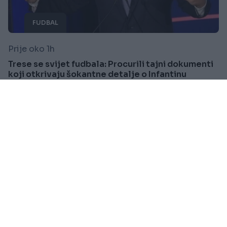
FUDBAL
Prije oko 1h
Trese se svijet fudbala: Procurili tajni dokumenti
koji otkrivaju šokantne detalje o Infantinu
Saznaj više