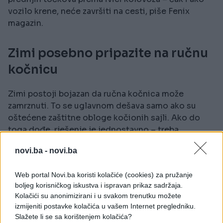
vozilo krene, neće završiti na cesti, piše Fenix
magazin.
Zimi posebno pripazite na ručnu
kočnicu
Zimi postoji bojazan da ručna kočnica može
zamrznuti. To se uglavnom dešava samo ako su
oštećene zaštitne obloge kočionih sajli. Ako do
toga dođe, rješenje je jednostavno – treba
pričekati otapanje. Uprkos tome, stručnjaci
novi.ba -
novi.ba
savjetuju redovnu upotrebu ručne kočnice, kako bi
se spriječilo njeno zaglavljivanje ili hrđanje.
Web portal Novi.ba koristi kolačiće (cookies) za pružanje
boljeg korisničkog iskustva i ispravan prikaz sadržaja.
Električna ručna kočnica – ista
Kolačići su anonimizirani i u svakom trenutku možete
izmijeniti postavke kolačića u vašem Internet pregledniku.
funkcija, više prostora u vozilu
Slažete li se sa korištenjem kolačića?