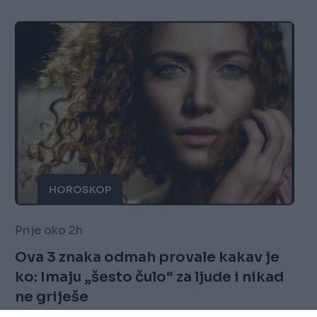
HOROSKOP
Prije oko 2h
Ova 3 znaka odmah provale kakav je
ko: Imaju „šesto čulo“ za ljude i nikad
ne griješe