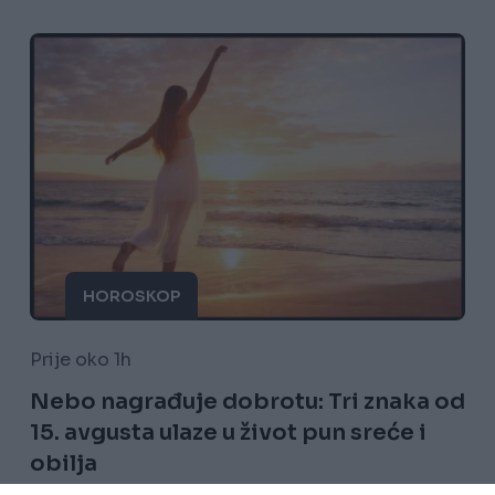
HOROSKOP
Prije oko 1h
Nebo nagrađuje dobrotu: Tri znaka od
15. avgusta ulaze u život pun sreće i
obilja