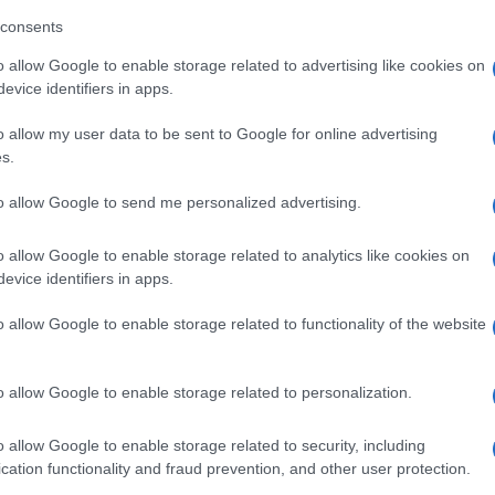
consents
rata prije skoro 22 mjeseca, izazvala je ozbiljne
o allow Google to enable storage related to advertising like cookies on
ava rad bolnica. Više od dva mjeseca potpune
evice identifiers in apps.
lažavanje je započelo tek krajem maja, kad je GHF
o allow my user data to be sent to Google for online advertising
s.
i druge organizacije prethodnog dana distribuiral
to allow Google to send me personalized advertising.
o allow Google to enable storage related to analytics like cookies on
0 kamiona pomoći dnevno.
evice identifiers in apps.
isporučene UN-u te da je 43 palete pomoći
o allow Google to enable storage related to functionality of the website
i Jordanom.
o allow Google to enable storage related to personalization.
o allow Google to enable storage related to security, including
cation functionality and fraud prevention, and other user protection.