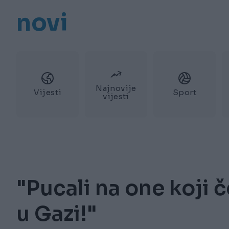
novi
Najnovije
Vijesti
Sport
vijesti
"Pucali na one koji č
u Gazi!"