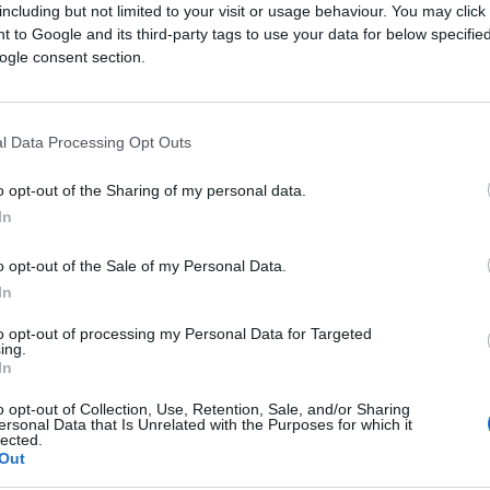
including but not limited to your visit or usage behaviour. You may click 
 to Google and its third-party tags to use your data for below specifi
ogle consent section.
iti napade bez preciznih koordinata.
ranjeno dok su čekali pomoć kod centra
l Data Processing Opt Outs
državaju SAD i Izrael, između Khan Yunisa i
o opt-out of the Sharing of my personal data.
In
cident.
o opt-out of the Sale of my Personal Data.
In
ri lokacije koje vodi GHF, gdje se često bilježe
to opt-out of processing my Personal Data for Targeted
ma koje pucaju na civile koji čekaju obroke.
ing.
In
ini njihovih lokacija.
o opt-out of Collection, Use, Retention, Sale, and/or Sharing
ersonal Data that Is Unrelated with the Purposes for which it
lected.
 AFP nije mogao nezavisno potvrditi broj žrtava 
Out