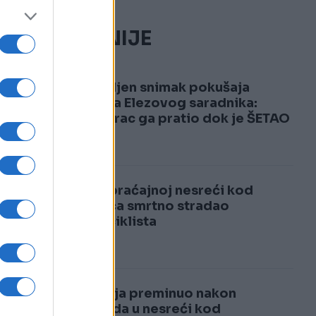
NAJČITANIJE
1
Objavljen snimak pokušaja
ubistva Elezovog saradnika:
Muškarac ga pratio dok je ŠETAO
e
PSA
2
U saobraćajnoj nesreći kod
Hadžića smrtno stradao
motociklista
Sarajlija preminuo nakon
povreda u nesreći kod