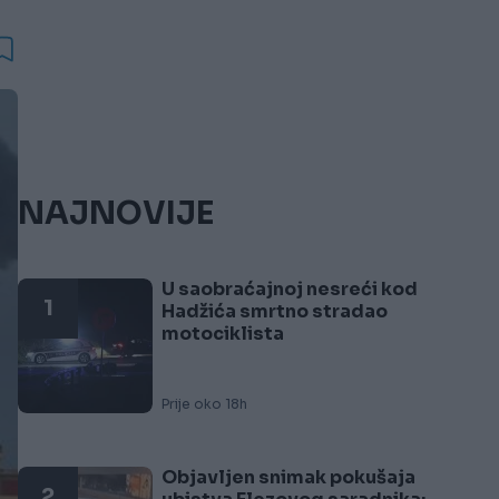
NAJNOVIJE
U saobraćajnoj nesreći kod
1
Hadžića smrtno stradao
motociklista
Prije oko 18h
Objavljen snimak pokušaja
2