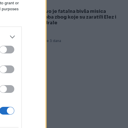
to grant or
ed purposes
Ovo je fatalna bivša misica
5
Boba zbog koje su zaratili Elez i
Ždrale
Prije 3 dana
ni