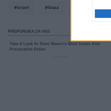
#izrael
#Gaza
#napadi