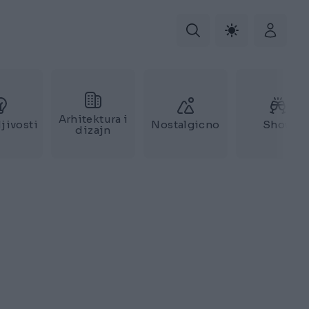
Arhitektura i
jivosti
Nostalgicno
Show
dizajn