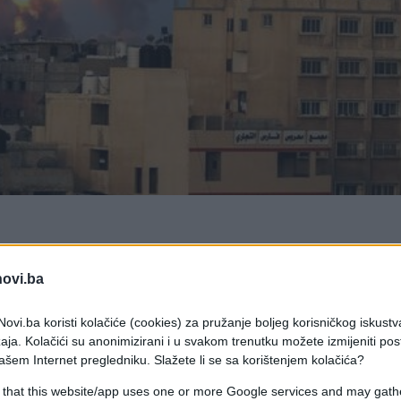
 je u petak u izraelskoj vatri i zračnim napadima
novi.ba
ali pomoć u blizini centra za distribuciju unutar
ovi.ba koristi kolačiće (cookies) za pružanje boljeg korisničkog iskustv
aja. Kolačići su anonimizirani i u svakom trenutku možete izmijeniti po
ašem Internet pregledniku. Slažete li se sa korištenjem kolačića?
io je za AFP da je pet osoba poginulo u napadu u
ero ubijeno u odvojenom napadu na vozilo u Deir e
 that this website/app uses one or more Google services and may gath