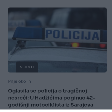
VIJESTI
Prije oko 1h
Oglasila se policija o tragičnoj
nesreći: U Hadžićima poginuo 42-
godišnji motociklista iz Sarajeva