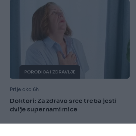
PORODICA I ZDRAVLJE
Prije oko 6h
Doktori: Za zdravo srce treba jesti
dvije supernamirnice
Saznaj više