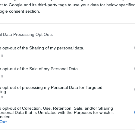
trenutno najdestruktivnije oružje u njihovom
 to Google and its third-party tags to use your data for below specifi
tiranih čestica koje se prilikom eksplozije
ogle consent section.
reman nivo topline i pritiska, uništavajući sve u
l Data Processing Opt Outs
 metar pogođene površine u prosjeku biva pogođ
o opt-out of the Sharing of my personal data.
o je tri puta veća od one koju ima standardna
In
 metara duboko u stjenovito tlo, kao i probiti 1
o opt-out of the Sale of my Personal Data.
In
to opt-out of processing my Personal Data for Targeted
ing.
In
ik alana nüfuz edebiliyor...
o opt-out of Collection, Use, Retention, Sale, and/or Sharing
ersonal Data that Is Unrelated with the Purposes for which it
lected.
yüksek tahrip gücüne sahip
Out
bası GAZAP...