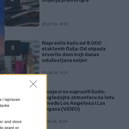
mijenja pravila igre
28.07.26. 19:07
Napravile kuću od 8.000
3
staklenih flaša: Od otpada
stvorile dom koji danas
oduševljava svijet
23.06.26. 10:51
Zmajevi su napravili čudo:
4
Pogledajte atmosferu na letu
a i ispravan
između Los Angelesa i Las
stavke
Vegasa (VIDEO)
er and store
21.06.26. 16:24
to grant or