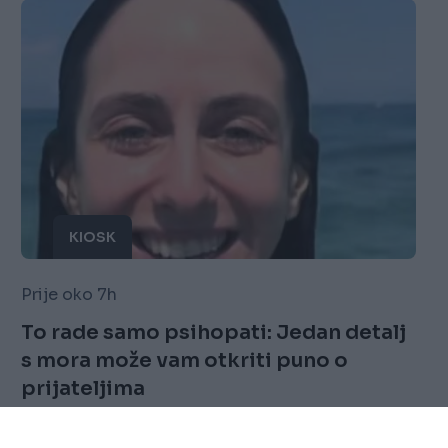
KIOSK
Prije oko 7h
To rade samo psihopati: Jedan detalj
s mora može vam otkriti puno o
prijateljima
Saznaj više