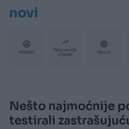
novi
Najnovije
Vijesti
Sport
vijesti
Nešto najmoćnije pos
testirali zastrašuj