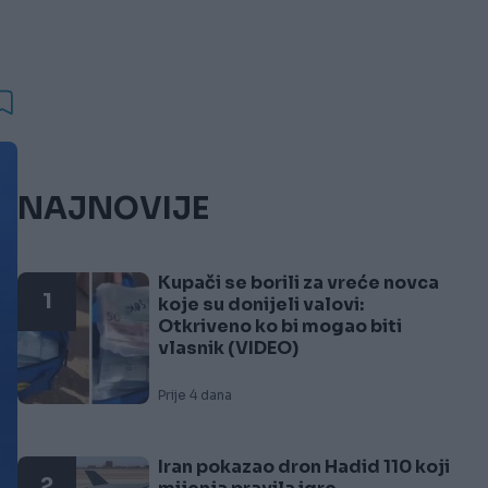
NAJNOVIJE
Kupači se borili za vreće novca
1
koje su donijeli valovi:
Otkriveno ko bi mogao biti
vlasnik (VIDEO)
Prije 4 dana
Iran pokazao dron Hadid 110 koji
2