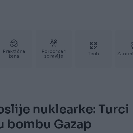
Praktična
Porodica i
Tech
Zaniml
žena
zdravlje
lije nuklearke: Turci
uću bombu Gazap