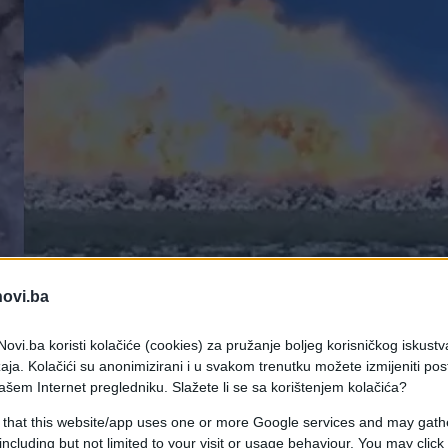
novi.ba
ovi.ba koristi kolačiće (cookies) za pružanje boljeg korisničkog iskustv
nu avionsku bombu dosad, nazvanu Gazap, čiji su
aja. Kolačići su anonimizirani i u svakom trenutku možete izmijeniti po
 termobaričnoj bombi mase 970 kilograma,
ašem Internet pregledniku. Slažete li se sa korištenjem kolačića?
činak u borbenim operacijama.
 that this website/app uses one or more Google services and may gath
including but not limited to your visit or usage behaviour. You may click 