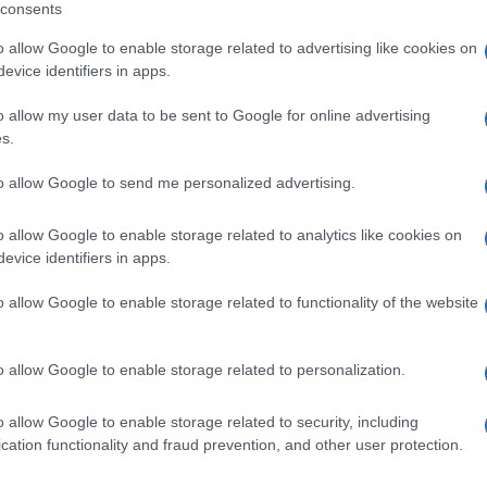
r.com/Sutj7c2dfH
consents
July 26, 2025
rthaber)
o allow Google to enable storage related to advertising like cookies on
evice identifiers in apps.
o allow my user data to be sent to Google for online advertising
s.
rakom u razvoju domaće vojne industrije. Tvrdi se
 (poznate kao "majka svih bombi"), druga
to allow Google to send me personalized advertising.
o allow Google to enable storage related to analytics like cookies on
ska intenzivira nastojanja za veću vojnu
evice identifiers in apps.
upotrebu trebalo bi dodatno ojačati kapacitete
o allow Google to enable storage related to functionality of the website
sokog intenziteta.
o allow Google to enable storage related to personalization.
o allow Google to enable storage related to security, including
cation functionality and fraud prevention, and other user protection.
#Gazap