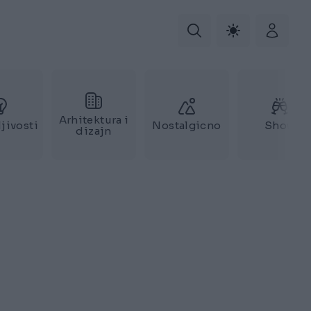
Arhitektura i
jivosti
Nostalgicno
Show
dizajn