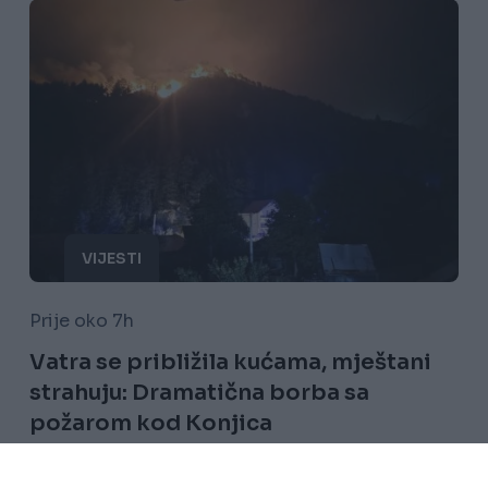
VIJESTI
Prije oko 7h
Vatra se približila kućama, mještani
strahuju: Dramatična borba sa
požarom kod Konjica
Saznaj više