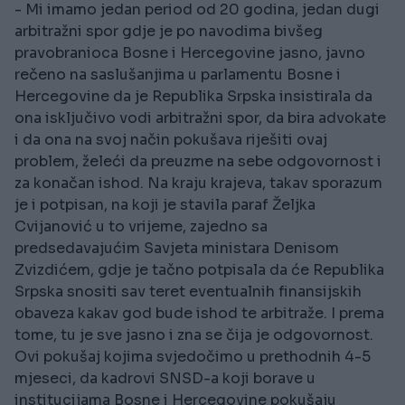
- Mi imamo jedan period od 20 godina, jedan dugi
arbitražni spor gdje je po navodima bivšeg
pravobranioca Bosne i Hercegovine jasno, javno
rečeno na saslušanjima u parlamentu Bosne i
Hercegovine da je Republika Srpska insistirala da
ona isključivo vodi arbitražni spor, da bira advokate
i da ona na svoj način pokušava riješiti ovaj
problem, želeći da preuzme na sebe odgovornost i
za konačan ishod. Na kraju krajeva, takav sporazum
je i potpisan, na koji je stavila paraf Željka
Cvijanović u to vrijeme, zajedno sa
predsedavajućim Savjeta ministara Denisom
Zvizdićem, gdje je tačno potpisala da će Republika
Srpska snositi sav teret eventualnih finansijskih
obaveza kakav god bude ishod te arbitraže. I prema
tome, tu je sve jasno i zna se čija je odgovornost.
Ovi pokušaj kojima svjedočimo u prethodnih 4-5
mjeseci, da kadrovi SNSD-a koji borave u
institucijama Bosne i Hercegovine pokušaju