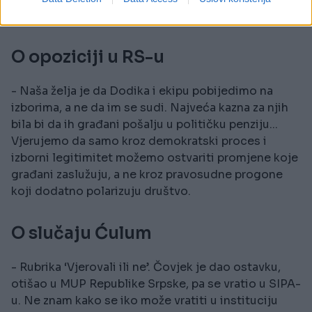
funkcionisanje, kazao je.
O opoziciji u RS-u
- Naša želja je da Dodika i ekipu pobijedimo na
izborima, a ne da im se sudi. Najveća kazna za njih
bila bi da ih građani pošalju u političku penziju...
Vjerujemo da samo kroz demokratski proces i
izborni legitimitet možemo ostvariti promjene koje
građani zaslužuju, a ne kroz pravosudne progone
koji dodatno polarizuju društvo.
O slučaju Ćulum
- Rubrika ‘Vjerovali ili ne’. Čovjek je dao ostavku,
otišao u MUP Republike Srpske, pa se vratio u SIPA-
u. Ne znam kako se iko može vratiti u instituciju