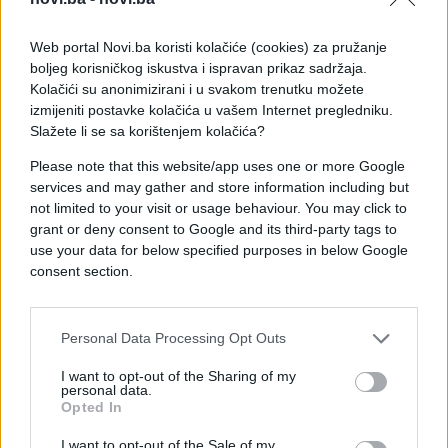
budžeta iz Ministarstva finansija u Predsjedništvo i
nazad i sad imamo za posljedicu da nemamo
Web portal Novi.ba koristi kolačiće (cookies) za pružanje
boljeg korisničkog iskustva i ispravan prikaz sadržaja.
budžet BiH za 2025. godinu - što nam je veliki
Kolačići su anonimizirani i u svakom trenutku možete
problem sa aspekta mnogih stvari koje trebaju da
izmijeniti postavke kolačića u vašem Internet pregledniku.
se rade u 2025. godini kada su u pitanju institucije.
Slažete li se sa korištenjem kolačića?
Na kraju krajeva, imate i odluku vezano za plate za
mnogobrojne ljude koji rade, službenike, gdje smo
Please note that this website/app uses one or more Google
services and may gather and store information including but
usvojili zakon da će stupiti na snagu i da će se
not limited to your visit or usage behaviour. You may click to
početi isplaćivati po tom zakonu plate i naknade
grant or deny consent to Google and its third-party tags to
kada se usvoji budžet za 2025. godinu. Znači, mi
use your data for below specified purposes in below Google
imamo i to blokirano.
consent section.
Vuković o izjavi Viškovića da FBI
Personal Data Processing Opt Outs
treba istraživati Schmidta i
I want to opt-out of the Sharing of my
Viadukt.
personal data.
Opted In
- Da imate neku rubriku koja bi mogla da glasi ‘hit
I want to opt-out of the Sale of my