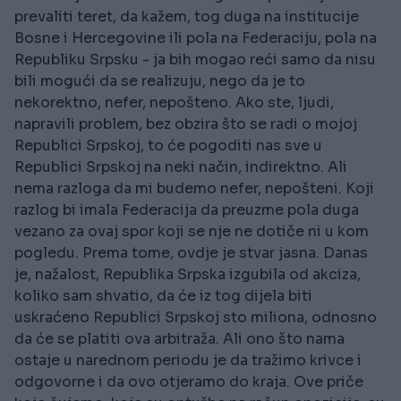
prevaliti teret, da kažem, tog duga na institucije
Bosne i Hercegovine ili pola na Federaciju, pola na
Republiku Srpsku - ja bih mogao reći samo da nisu
bili mogući da se realizuju, nego da je to
nekorektno, nefer, nepošteno. Ako ste, ljudi,
napravili problem, bez obzira što se radi o mojoj
Republici Srpskoj, to će pogoditi nas sve u
Republici Srpskoj na neki način, indirektno. Ali
nema razloga da mi budemo nefer, nepošteni. Koji
razlog bi imala Federacija da preuzme pola duga
vezano za ovaj spor koji se nje ne dotiče ni u kom
pogledu. Prema tome, ovdje je stvar jasna. Danas
je, nažalost, Republika Srpska izgubila od akciza,
koliko sam shvatio, da će iz tog dijela biti
uskraćeno Republici Srpskoj sto miliona, odnosno
da će se platiti ova arbitraža. Ali ono što nama
ostaje u narednom periodu je da tražimo krivce i
odgovorne i da ovo otjeramo do kraja. Ove priče