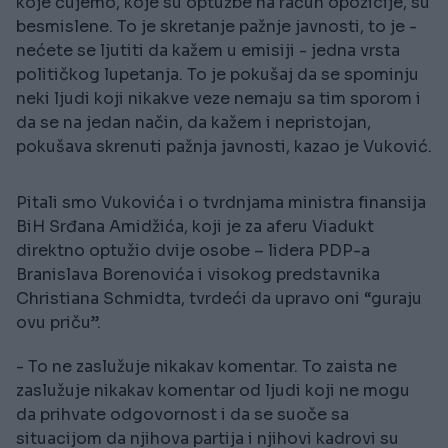
koje čujemo, koje su optužbe na račun opozicije, su
besmislene. To je skretanje pažnje javnosti, to je -
nećete se ljutiti da kažem u emisiji - jedna vrsta
političkog lupetanja. To je pokušaj da se spominju
neki ljudi koji nikakve veze nemaju sa tim sporom i
da se na jedan način, da kažem i nepristojan,
pokušava skrenuti pažnja javnosti, kazao je Vuković.
Pitali smo Vukovića i o tvrdnjama ministra finansija
BiH Srđana Amidžića, koji je za aferu Viadukt
direktno optužio dvije osobe – lidera PDP-a
Branislava Borenovića i visokog predstavnika
Christiana Schmidta, tvrdeći da upravo oni “guraju
ovu priču”.
- To ne zaslužuje nikakav komentar. To zaista ne
zaslužuje nikakav komentar od ljudi koji ne mogu
da prihvate odgovornost i da se suoče sa
situacijom da njihova partija i njihovi kadrovi su