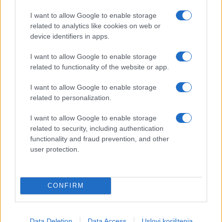
I want to allow Google to enable storage
- Cijeli scenarij današnje sjednice osmišljen je u
related to analytics like cookies on web or
kabinetima Špirića i Čovića. Promijenili su dnevni
device identifiers in apps.
red unaprijed, znali su da će otići kad dođu tačke o
smjenama SNSD-ovih kadrova. Na hitnoj sjednici
I want to allow Google to enable storage
koja je trebala biti održana nakon redovne, nisu se
related to functionality of the website or app.
pojavili ni HDZ ni SNSD, jer su prve tačke dnevnog
I want to allow Google to enable storage
reda bile smjene i izmjena zakona o Savjetu
related to personalization.
ministara, gdje je trebalo otkočiti imenovanje
srpskog ministra u Ministarstvu bezbjednosti. Ovo
I want to allow Google to enable storage
je zaista jedna čudna i nesvakidašnja situacija. HDZ
related to security, including authentication
je skinuo sa dnevnog reda svoj izborni zakon, pa
functionality and fraud prevention, and other
sada kao predlagač skida svoj vlastiti zakon. To je
user protection.
nastavak nasilja članova kolegija nad Domom
naroda. Sjednica je bila praćena disonantnim
tonovima, upadicama i kršenjem poslovnika, što je
CONFIRM
ponižavajuće za instituciju. Svi naši vapaji da se
usliše želje za zamjenom članova kolegija nisu
uslišeni, a kvorum ostaje najveća kočnica za
Data Deletion
Data Access
Uslovi korištenja