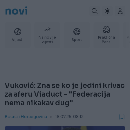
novi
Najnovije
Praktična
P
Vijesti
Sport
vijesti
žena
Vuković: Zna se ko je jedini krivac
za aferu Viaduct - "Federacija
nema nikakav dug"
Bosna i Hercegovina
18.07.25. 08:12