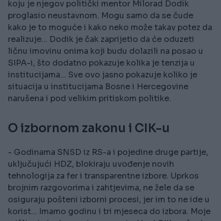
koju je njegov politički mentor Milorad Dodik
proglasio neustavnom. Mogu samo da se čude
kako je to moguće i kako neko može takav potez da
realizuje... Dodik je čak zaprijetio da će oduzeti
ličnu imovinu onima koji budu dolazili na posao u
SIPA-i, što dodatno pokazuje kolika je tenzija u
institucijama... Sve ovo jasno pokazuje koliko je
situacija u institucijama Bosne i Hercegovine
narušena i pod velikim pritiskom politike.
O izbornom zakonu i CIK-u
- Godinama SNSD iz RS-a i pojedine druge partije,
uključujući HDZ, blokiraju uvođenje novih
tehnologija za fer i transparentne izbore. Uprkos
brojnim razgovorima i zahtjevima, ne žele da se
osiguraju pošteni izborni procesi, jer im to ne ide u
korist... Imamo godinu i tri mjeseca do izbora. Moje