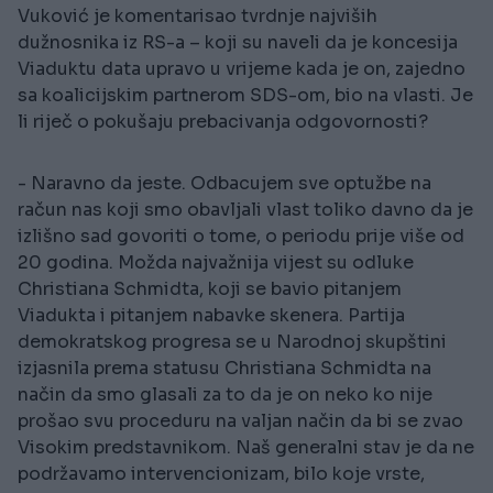
Vuković je komentarisao tvrdnje najviših
dužnosnika iz RS-a – koji su naveli da je koncesija
Viaduktu data upravo u vrijeme kada je on, zajedno
sa koalicijskim partnerom SDS-om, bio na vlasti. Je
li riječ o pokušaju prebacivanja odgovornosti?
- Naravno da jeste. Odbacujem sve optužbe na
račun nas koji smo obavljali vlast toliko davno da je
izlišno sad govoriti o tome, o periodu prije više od
20 godina. Možda najvažnija vijest su odluke
Christiana Schmidta, koji se bavio pitanjem
Viadukta i pitanjem nabavke skenera. Partija
demokratskog progresa se u Narodnoj skupštini
izjasnila prema statusu Christiana Schmidta na
način da smo glasali za to da je on neko ko nije
prošao svu proceduru na valjan način da bi se zvao
Visokim predstavnikom. Naš generalni stav je da ne
podržavamo intervencionizam, bilo koje vrste,