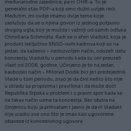
međunarodne zajednice, pa ni OHR-a. To je
generalni stav PDP-a koji smo dužni uvijek reći.
Međutim, mi ovdje imamo dvije teme koje
zaslužuju da se o njima govori iz jednog potpuno
drugog ugla, koji je možda i važniji od samih odluka
Christiana Schmidta. Radi se o aferi Viadukt, koja je
produkt isključivo SNSD-ovih kadrova koji su na
jedan, da kažemo – nedozvoljen način, oduzeli datu
koncesiju Viaduktu u periodu kada su oni preuzeli
vlast od 2006. godine. Učinjeno je to na jedan
kaubojski način - Milorad Dodik bio je i predsjednik
Vlade u tom periodu, znao je da čini nešto što nije
u skladu sa propisima i pravilima i da može doći
Republika Srpska u problem i u pravni spor kada se
na takav način uzme ta koncesija. Bez obzira na
činjenicu koju ja prihvatam i jasno je da ni Viadukt
nije uradio sve ono što je imao kao ugovorene
obaveze iz koncesionog ugovora.