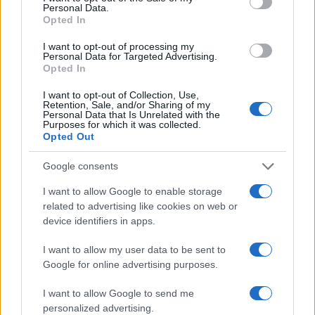
Personal Data.
dana’, to bi sigurno bila ta izjava Viškovića da će
Opted In
pozvati FBI da istražuje stvari vezane za Viadukt.
Radovan Višković je izgubio svaki kredibilitet,
I want to opt-out of processing my
Personal Data for Targeted Advertising.
zajedno sa Dodikom i Nenadom Stevandićem,
Opted In
nakon onih izjava da neće se pojaviti nikad pred
sudom i da ih neće nikakva sila moći dovesti. A da
I want to opt-out of Collection, Use,
Retention, Sale, and/or Sharing of my
su došli i da smo gledali mučne slike njihovog
Personal Data that Is Unrelated with the
Purposes for which it was collected.
povinovanja tužiocu i sudu i one molbe za javljanje
Opted Out
u jutarnjim časovima. Ta vrsta gubljenja
kredibiliteta bi trebala da utječe na način da oni
Google consents
danas nisu, pogotovo Višković, trebali uopšte da se
I want to allow Google to enable storage
pojave na pres-konferenciji, a kamoli da šalju neke
related to advertising like cookies on web or
nove poruke građanima Republike Srpske, istakao
device identifiers in apps.
je Vuković.
I want to allow my user data to be sent to
Razgovaralo se i o sjednici Doma naroda -
Google for online advertising purposes.
promijenjen je dnevni red, a znalo se da će ključni
igrači otići baš kad se budu razmatrale smjene
I want to allow Google to send me
personalized advertising.
SNSD-ovih kadrova.