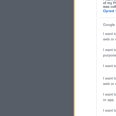
of my P
was col
Opted 
Google 
I want t
web or d
I want t
purpose
I want 
I want t
web or d
I want t
or app.
I want t