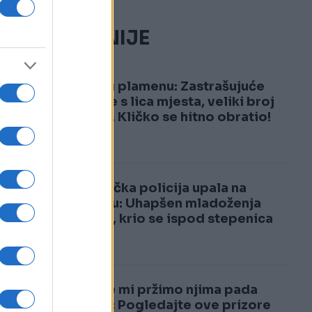
NAJČITANIJE
1
Kijev u plamenu: Zastrašujuće
snimke s lica mjesta, veliki broj
žrtava, Kličko se hitno obratio!
2
Njemačka policija upala na
svadbu: Uhapšen mladoženja
Marko, krio se ispod stepenica
Dok se mi pržimo njima pada
snijeg: Pogledajte ove prizore