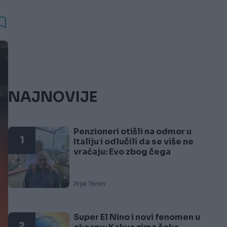
NAJNOVIJE
Penzioneri otišli na odmor u
1
Italiju i odlučili da se više ne
vraćaju: Evo zbog čega
Prije 16min
Super El Nino i novi fenomen u
2