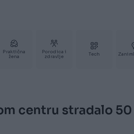
Praktična
Porodica i
Tech
Zaniml
žena
zdravlje
nom centru stradalo 50