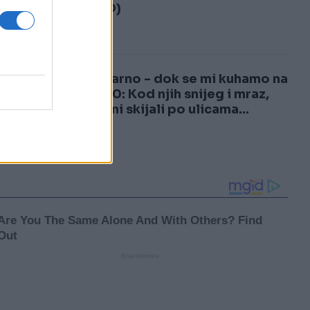
3
(VIDEO)
4
Nestvarno - dok se mi kuhamo na
plus 40: Kod njih snijeg i mraz,
građani skijali po ulicama...