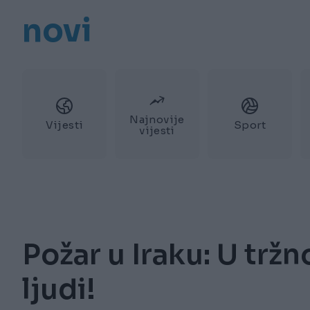
novi
Najnovije
Vijesti
Sport
vijesti
Požar u Iraku: U trž
ljudi!