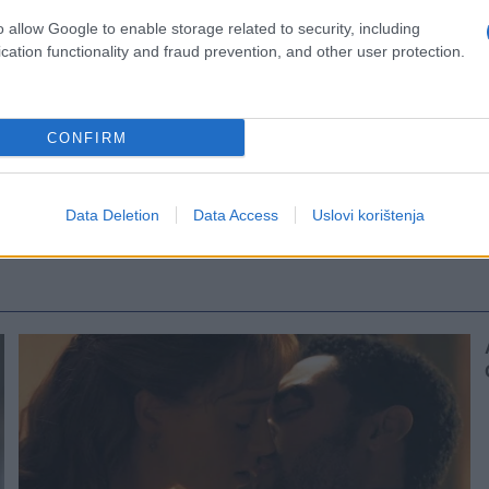
o allow Google to enable storage related to security, including
cation functionality and fraud prevention, and other user protection.
CONFIRM
Data Deletion
Data Access
Uslovi korištenja