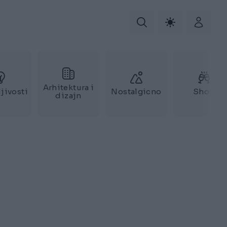
Arhitektura i
jivosti
Nostalgicno
Show
dizajn