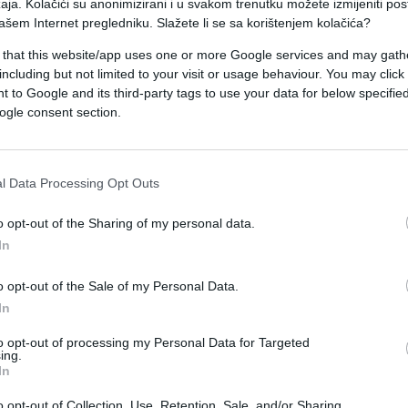
aja. Kolačići su anonimizirani i u svakom trenutku možete izmijeniti po
utentičnost tih snimaka.
ašem Internet pregledniku. Slažete li se sa korištenjem kolačića?
 that this website/app uses one or more Google services and may gath
 vlasti su najavile da će preliminarni rezultati
including but not limited to your visit or usage behaviour. You may click 
 to Google and its third-party tags to use your data for below specifi
ogle consent section.
tržnog centra“, rekao je guverner, prenosi INA.
l Data Processing Opt Outs
o opt-out of the Sharing of my personal data.
In
o opt-out of the Sale of my Personal Data.
In
to opt-out of processing my Personal Data for Targeted
ing.
In
o opt-out of Collection, Use, Retention, Sale, and/or Sharing