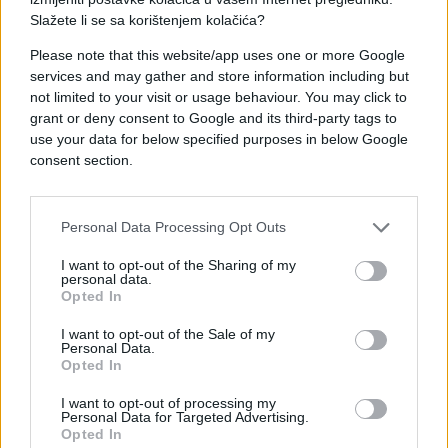
Slažete li se sa korištenjem kolačića?
Zdravko Barišić, menadžer Marka Perkovića
Thompsona, sinoć je u Dnevniku HRT-a otkrio s
Please note that this website/app uses one or more Google
kojom pjesmom će koncert početi, te je
services and may gather and store information including but
komentarisao "set listu" pjesama koja je procurila
not limited to your visit or usage behaviour. You may click to
grant or deny consent to Google and its third-party tags to
na internetu.
use your data for below specified purposes in below Google
„To je potez neodgovornog, neozbiljnog i
consent section.
zlonamjernog djelatnika. Prava set lista je
ona koja će se čuti večeras, pjesma po
Personal Data Processing Opt Outs
pjesma, redoslijedom kako bude išla uživo“,
rekao je tajanstveno.
I want to opt-out of the Sharing of my
personal data.
Opted In
Potvrdio je ipak da će koncert otvoriti pjesma
„Ustani iz sjene“, što se poklapa sa sadržajem
I want to opt-out of the Sale of my
neovlašteno objavljene liste.
Personal Data.
Opted In
I want to opt-out of processing my
Personal Data for Targeted Advertising.
Opted In