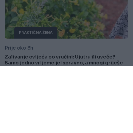
PRAKTIČNA ŽENA
Prije oko 8h
Zalivanje cvijeća po vrućini: Ujutru ili uveče?
Samo jedno vrijeme je ispravno, a mnogi griješe
Saznaj više