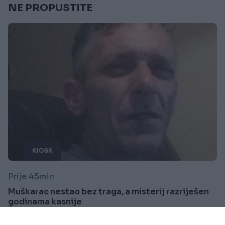
NE PROPUSTITE
KIOSK
Prije 45min
Muškarac nestao bez traga, a misterij razriješen
godinama kasnije
Saznaj više