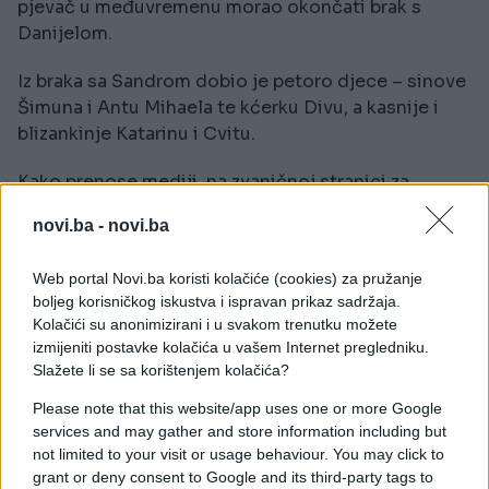
pjevač u međuvremenu morao okončati brak s
Danijelom.
Iz braka sa Sandrom dobio je petoro djece – sinove
Šimuna i Antu Mihaela te kćerku Divu, a kasnije i
blizankinje Katarinu i Cvitu.
Kako prenose mediji, na zvaničnoj stranici za
prodaju ulaznica navodi se da su karte za parter na
novi.ba -
novi.ba
Thompsonovom koncertu nevjerovatno jeftine –
gotovo besplatne.
Web portal Novi.ba koristi kolačiće (cookies) za pružanje
boljeg korisničkog iskustva i ispravan prikaz sadržaja.
Kolačići su anonimizirani i u svakom trenutku možete
izmijeniti postavke kolačića u vašem Internet pregledniku.
Slažete li se sa korištenjem kolačića?
Please note that this website/app uses one or more Google
services and may gather and store information including but
not limited to your visit or usage behaviour. You may click to
grant or deny consent to Google and its third-party tags to