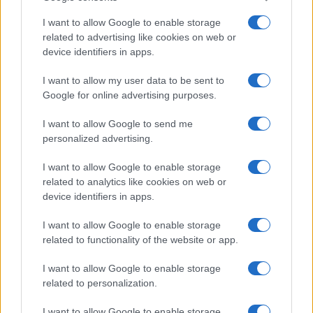
parter (područje ispred bine koje prima oko
I want to allow Google to enable storage
300.000 ljudi) iznosi oko 3,20 KM, odnosno jedna
related to advertising like cookies on web or
ulaznica košta približno 1,60 KM.
device identifiers in apps.
I want to allow my user data to be sent to
Google for online advertising purposes.
I want to allow Google to send me
personalized advertising.
#Marko Perković Thompson
I want to allow Google to enable storage
#supruga
related to analytics like cookies on web or
device identifiers in apps.
I want to allow Google to enable storage
related to functionality of the website or app.
I want to allow Google to enable storage
related to personalization.
I want to allow Google to enable storage