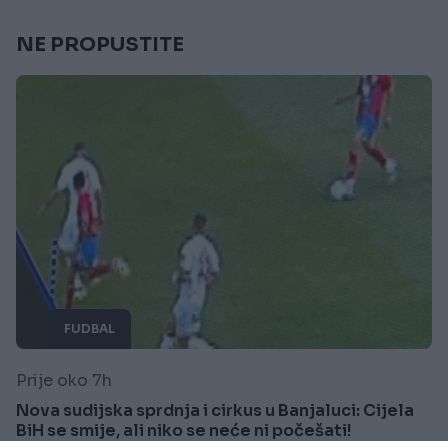
NE PROPUSTITE
FUDBAL
Prije oko 7h
Nova sudijska sprdnja i cirkus u Banjaluci: Cijela
BiH se smije, ali niko se neće ni počešati!