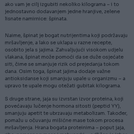
ako vam je cilj izgubiti nekoliko kilograma – i to
jednostavno dodavanjem jedne hranjive, zelene
lisnate namirnice: špinata.
Naime, špinat je bogat nutrijentima koji podržavaju
mršavljenje, a lako se uklapa u razne recepte,
osobito jela s jajima. Zahvaljujući visokom udjelu
vlakana, špinat može pomoći da se duže osjećate
siti, čime se smanjuje rizik od prejedanja tokom
dana. Osim toga, špinat jajima dodaje važne
antioksidanse koji smanjuju upale u organizmu – a
upravo te upale mogu otežati gubitak kilograma.
S druge strane, jaja su izvrstan izvor proteina, koji
povećavaju lučenje hormona sitosti (peptid YY),
smanjuju apetit te ubrzavaju metabolizam. Također,
pomažu u očuvanju mišićne mase tokom procesa
mršavljenja. Hrana bogata proteinima – poput jaja,