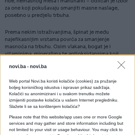
ribe, nemasnog mesa i mahunarki – odličan je izbor
za one koji pokušavaju smanjiti masne naslage,
posebno u predjelu trbuha.
Prema nekim istraživanjima, špinat je među
najefikasnijim vrstama povrća za smanjenje
masnoća na trbuhu. Osim vlakana, bogat je i
vitaminima, mineralima te antioksidansima koji
povoljno djeluju na metabolizam i ukupno zdravlje.
novi.ba -
novi.ba
Zaključak: Je li ova tvrdnja tačna?
Web portal Novi.ba koristi kolačiće (cookies) za pružanje
Da – tvrdnje iz članka imaju naučno uporište, iako
boljeg korisničkog iskustva i ispravan prikaz sadržaja.
Kolačići su anonimizirani i u svakom trenutku možete
su ponegdje predstavljene pojednostavljeno.
izmijeniti postavke kolačića u vašem Internet pregledniku.
Špinat je niskokaloričan, bogat vlaknima i
Slažete li se sa korištenjem kolačića?
antioksidansima, što ga čini odličnim dodatkom
prehrani kod mršavljenja. Također, jaja su poznata
Please note that this website/app uses one or more Google
kao izvor kvalitetnih proteina koji podržavaju
services and may gather and store information including but
not limited to your visit or usage behaviour. You may click to
osjećaj sitosti i očuvanje mišićne mase.