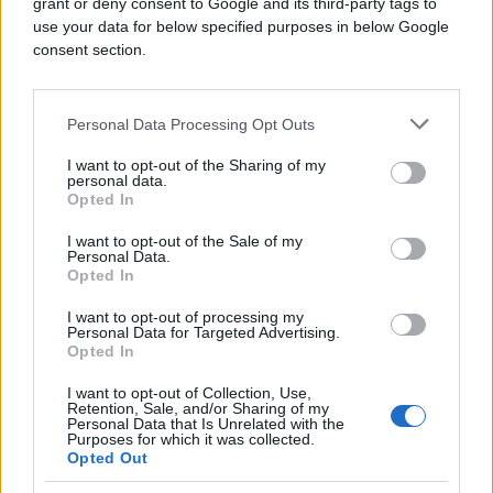
grant or deny consent to Google and its third-party tags to
use your data for below specified purposes in below Google
Međutim, dodavanje špinata jednom obroku neće
consent section.
samo po sebi dovesti do značajnog gubitka težine.
Ključni faktori su cjelokupna prehrana, unos
kalorija, fizička aktivnost i kvalitet sna. Dakle, iako
Personal Data Processing Opt Outs
je preporuka korisna i zdrava, treba je promatrati
kao dio šire strategije zdravog načina života – a ne
I want to opt-out of the Sharing of my
personal data.
kao čudesno rješenje.
Opted In
I want to opt-out of the Sale of my
Personal Data.
Opted In
I want to opt-out of processing my
Personal Data for Targeted Advertising.
Opted In
#Jaja
#doručak
I want to opt-out of Collection, Use,
Retention, Sale, and/or Sharing of my
Personal Data that Is Unrelated with the
Purposes for which it was collected.
Opted Out