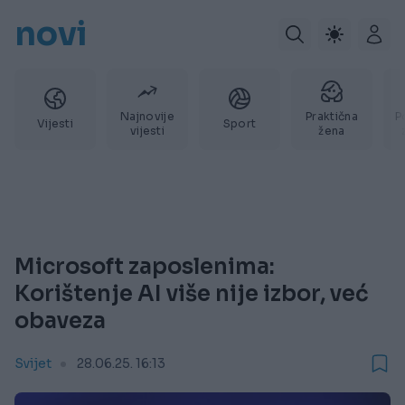
novi
Najnovije
Praktična
P
Vijesti
Sport
vijesti
žena
Microsoft zaposlenima:
Korištenje AI više nije izbor, već
obaveza
Svijet
28.06.25. 16:13