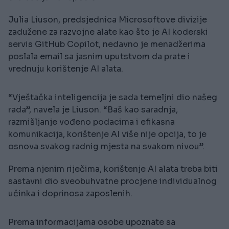
Julia Liuson, predsjednica Microsoftove divizije
zadužene za razvojne alate kao što je AI koderski
servis GitHub Copilot, nedavno je menadžerima
poslala email sa jasnim uputstvom da prate i
vrednuju korištenje AI alata.
“Vještačka inteligencija je sada temeljni dio našeg
rada”, navela je Liuson. “Baš kao saradnja,
razmišljanje vođeno podacima i efikasna
komunikacija, korištenje AI više nije opcija, to je
osnova svakog radnig mjesta na svakom nivou”.
Prema njenim riječima, korištenje AI alata treba biti
sastavni dio sveobuhvatne procjene individualnog
učinka i doprinosa zaposlenih.
Prema informacijama osobe upoznate sa