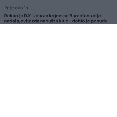
Prije oko 1h
Rekao je DA! Udarac kojem se Barcelona nije
nadala, zvijezda napušta klub - dobio je ponudu
života
Saznaj više