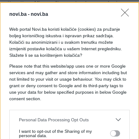
situacijom, Microsoft razmatra da u narednoj
fiskalnoj godini uvede i formalne metrike
novi.ba -
novi.ba
korištenja AI alata kao dio službenih performans
evaluacija. Ove promjene se, kako navode izvori,
Web portal Novi.ba koristi kolačiće (cookies) za pružanje
uvode jer kompanija smatra da je interno usvajanje
boljeg korisničkog iskustva i ispravan prikaz sadržaja.
AI alata poput Copilota sporo i ispod očekivanja.
Kolačići su anonimizirani i u svakom trenutku možete
izmijeniti postavke kolačića u vašem Internet pregledniku.
Microsoft želi povećati upotrebu svojih AI
Slažete li se sa korištenjem kolačića?
proizvoda među zaposlenima, ali i osigurati da
Please note that this website/app uses one or more Google
timovi koji razvijaju te alate imaju duboko
services and may gather and store information including but
razumijevanje njihove funkcionalnosti.
not limited to your visit or usage behaviour. You may click to
grant or deny consent to Google and its third-party tags to
Zaposlenima je dozvoljeno korištenje nekih
use your data for below specified purposes in below Google
eksternih AI alata koji zadovoljavaju sigurnosne
consent section.
standarde kompanije, navodi Business Insider.
Personal Data Processing Opt Outs
I want to opt-out of the Sharing of my
personal data.