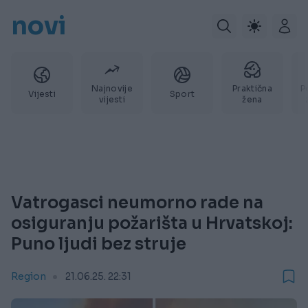
novi
Najnovije
Praktična
P
Vijesti
Sport
vijesti
žena
Vatrogasci neumorno rade na
osiguranju požarišta u Hrvatskoj:
Puno ljudi bez struje
Region
21.06.25. 22:31