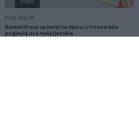
VIJESTI
Prije oko 3h
Romobili sve opasniji za djecu: U tri nesreće
poginula dva maloljetnika
Saznaj više