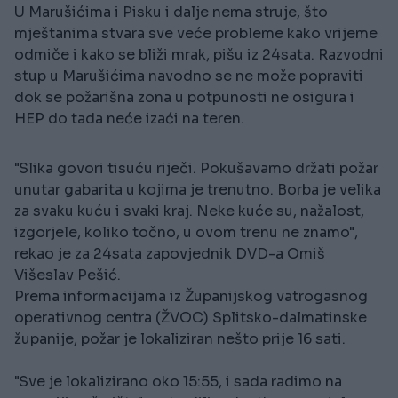
U Marušićima i Pisku i dalje nema struje, što
mještanima stvara sve veće probleme kako vrijeme
odmiče i kako se bliži mrak, pišu iz 24sata. Razvodni
stup u Marušićima navodno se ne može popraviti
dok se požarišna zona u potpunosti ne osigura i
HEP do tada neće izaći na teren.
"Slika govori tisuću riječi. Pokušavamo držati požar
unutar gabarita u kojima je trenutno. Borba je velika
za svaku kuću i svaki kraj. Neke kuće su, nažalost,
izgorjele, koliko točno, u ovom trenu ne znamo",
rekao je za 24sata zapovjednik DVD-a Omiš
Višeslav Pešić.
Prema informacijama iz Županijskog vatrogasnog
operativnog centra (ŽVOC) Splitsko-dalmatinske
županije, požar je lokaliziran nešto prije 16 sati.
"Sve je lokalizirano oko 15:55, i sada radimo na