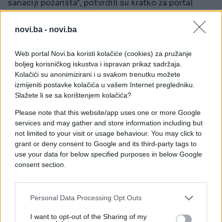
sanaciji požarišta", potvrdili su kratko za portal
Dalmacija Danas iz ŽVOC-a. Iako je situacija na
Kopilici pod kontrolom, splitski vatrogasci ostaju
novi.ba -
novi.ba
na terenu kako bi spriječili ponovno izbijanje vatre i
osigurali potpuno gašenje požarišta.
Web portal Novi.ba koristi kolačiće (cookies) za pružanje
U međuvremenu, splitska policija traga za
boljeg korisničkog iskustva i ispravan prikaz sadržaja.
piromanom koji je u petak podmetnuo požare u
Kolačići su anonimizirani i u svakom trenutku možete
izmijeniti postavke kolačića u vašem Internet pregledniku.
Tučepima i Podgori kod Makarske. Očevid na
Slažete li se sa korištenjem kolačića?
požarištima potvrdio je sumnje vatrogasaca da se
radi o namjerno izazvanim požarima.
Please note that this website/app uses one or more Google
services and may gather and store information including but
not limited to your visit or usage behaviour. You may click to
grant or deny consent to Google and its third-party tags to
use your data for below specified purposes in below Google
consent section.
Personal Data Processing Opt Outs
#POŽAR
I want to opt-out of the Sharing of my