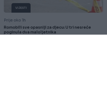
VIJESTI
Prije oko 1h
Romobili sve opasniji za djecu: U tri nesreće
poginula dva maloljetnika
Saznaj više