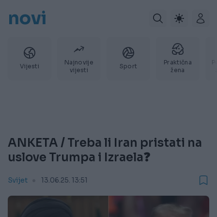
novi
Najnovije
Praktična
P
Vijesti
Sport
vijesti
žena
ANKETA / Treba li Iran pristati na
uslove Trumpa i Izraela❓️
Svijet
13.06.25. 13:51