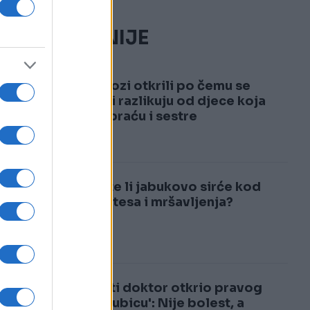
NAJČITANIJE
1
Psiholozi otkrili po čemu se
jedinci razlikuju od djece koja
a
imaju braću i sestre
,
2
Pomaže li jabukovo sirće kod
dijabetesa i mršavljenja?
Poznati doktor otkrio pravog
'tihog ubicu': Nije bolest, a