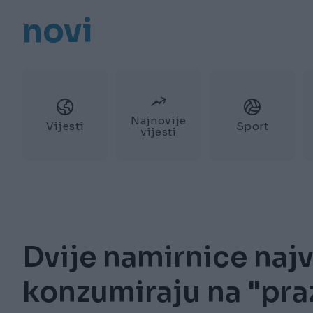
novi
Najnovije
Vijesti
Sport
vijesti
Dvije namirnice najv
konzumiraju na "pr