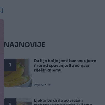
NAJNOVIJE
Da li je bolje jesti bananu ujutro
1
ili pred spavanje: Stručnjaci
riješili dilemu
Prije oko 7h
Ljekar tvrdi da po vrućini
2