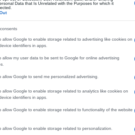
olite "tečne" obroke, bolje je doručkovati smutije
ersonal Data that Is Unrelated with the Purposes for which it
lected.
Out
consents
o allow Google to enable storage related to advertising like cookies on
brok, ali ova hrana je jedna od najgorih opcija.
evice identifiers in apps.
šna samo povećavaju nivo šećera u krvi, a to stvar
Peciva na prazan stomak samo doprinose višku težine
o allow my user data to be sent to Google for online advertising
s.
to allow Google to send me personalized advertising.
o allow Google to enable storage related to analytics like cookies on
evice identifiers in apps.
o allow Google to enable storage related to functionality of the website
o allow Google to enable storage related to personalization.