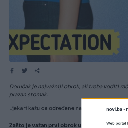
Doručak je najvažniji obrok, ali treba voditi 
prazan stomak.
Ljekari kažu da određene namirnice mogu biti
novi.ba -
Web portal N
Zašto je važan prvi obrok ujutru?