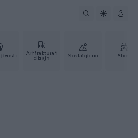
Arhitektura i
jivosti
Nostalgicno
Show
dizajn