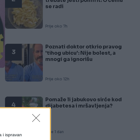
trebate jesti pomfrit: O čemu
se radi
Prije oko 7h
Poznati doktor otkrio pravog
3
'tihog ubicu': Nije bolest, a
mnogi ga ignorišu
Prije oko 12h
Pomaže li jabukovo sirće kod
4
dijabetesa i mršavljenja?
Prije 1 dan
a i ispravan