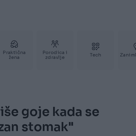
Praktična
Porodica i
Tech
Zaniml
žena
zdravlje
iše goje kada se
azan stomak"