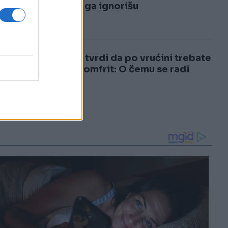
3
mnogi ga ignorišu
4
Ljekar tvrdi da po vrućini trebate
jesti pomfrit: O čemu se radi