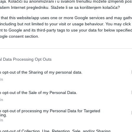
aja. Kolačići su anonimizirani i u svakom trenutku možete izmijeniti po
ašem Internet pregledniku. Slažete li se sa korištenjem kolačića?
pa je važno da znate od kojih sastojaka je
 that this website/app uses one or more Google services and may gath
including but not limited to your visit or usage behaviour. You may click 
 to Google and its third-party tags to use your data for below specifi
ogle consent section.
ni, utiče na zdravlje pojedinih organa i tijela u
a čak i tjelesna težina često zavisi od toga šta
l Data Processing Opt Outs
tro popijete čašu tople vode i da birate proteins
o opt-out of the Sharing of my personal data.
In
o opt-out of the Sale of my Personal Data.
In
mo zdravim i prave se od cjeđenog voća, mogu biti
to opt-out of processing my Personal Data for Targeted
jednostavnih šećera koji nas neće zasititi, naproti
ing.
In
povećati apetit i povećati masnoće. Sve ovo utiče
o opt-out of Collection, Use, Retention, Sale, and/or Sharing