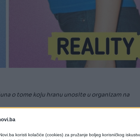
računa o tome koju hranu unosite u organizam na
 štetne ako se konzumiraju "na prazan stomak".
novi.ba
ovi.ba koristi kolačiće (cookies) za pružanje boljeg korisničkog iskustv