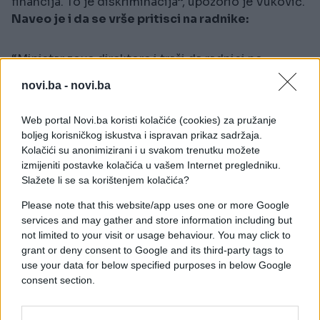
financija. To je diskriminacija”, upozorio je Vuković.
Naveo je i da se vrše pritisci na radnike:
“Ministar zove direktore i traži da radnici ne
učestvuju u protestima. Već su krenule disciplinske
novi.ba -
novi.ba
mjere protiv onih koji su šetali.”
Štrajk, kako tvrdi sindikat, neće ugroziti hitne
Web portal Novi.ba koristi kolačiće (cookies) za pružanje
slučajeve, ali će biti obustavljeni redovni pregledi i
boljeg korisničkog iskustva i ispravan prikaz sadržaja.
dijagnostičke procedure.
Kolačići su anonimizirani i u svakom trenutku možete
izmijeniti postavke kolačića u vašem Internet pregledniku.
Zahtjev sindikata je povećanje koeficijenta
Slažete li se sa korištenjem kolačića?
složenosti poslova za 0,50%. Vuković tvrdi da
Please note that this website/app uses one or more Google
Vlada nije ponudila ni 0,10%.
services and may gather and store information including but
not limited to your visit or usage behaviour. You may click to
“Objavićemo tačan datum štrajka čim pribavimo
grant or deny consent to Google and its third-party tags to
potrebne sporazume s poslodavcima. Od tada
use your data for below specified purposes in below Google
nema povratka dok se ne postigne dogovor.”
consent section.