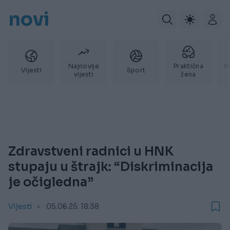
novi
Najnovije
Praktična
P
Vijesti
Sport
vijesti
žena
Zdravstveni radnici u HNK
stupaju u štrajk: “Diskriminacija
je očigledna”
Vijesti
05.06.25. 18:38