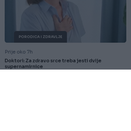
PORODICA I ZDRAVLJE
Prije oko 7h
Doktori: Za zdravo srce treba jesti dvije
supernamirnice
Saznaj više