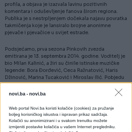
profila, a objava je izazvala lavinu pozitivnih
komentara i oduševljenje fanova širom regiona.
Publika je s nestrpljenjem dočekala najavu povratka
takmičenja koje je lansiralo brojne anonimne
pjevače i pjevačice u svijet estrade.
Podsjećamo, prva sezona Pinkovih zvezda
emitirana je 13. septembra 2014. godine. Voditelj je
bio Milan Kalinić, a žiri su činile istinske muzičke
legende: Bora Đorđević, Ceca Ražnatović, Haris
Džinović, Marina Tucaković i Miroslav Ilić. Pobjedu
u prvoj sezoni odnio je Ivan Kurtić iz Niša, a kroz
naredne sezone na crvenim stolicama su se
novi.ba -
novi.ba
smjenjivale najveće muzičke zvijezde Balkana.
Web portal Novi.ba koristi kolačiće (cookies) za pružanje
Ko će biti u žiriju ove nove sezone – ostaje da
boljeg korisničkog iskustva i ispravan prikaz sadržaja.
vidimo, ali jedno je sigurno: spektakl se vraća!
Kolačići su anonimizirani i u svakom trenutku možete
izmijeniti postavke kolačića u vašem Internet pregledniku.