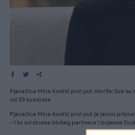
Pjevačica Mina Kostić prvi put otkrila: Sve su 
od 39 kvadrata
Pjevačica Mina Kostić prvi put je javno prizna
– i to od strane bivšeg partnera i izvjesne Du