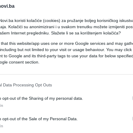
zeli sve što je tokom života zaradila i uložila, te d
novi.ba
ovi.ba koristi kolačiće (cookies) za pružanje boljeg korisničkog iskustv
aja. Kolačići su anonimizirani i u svakom trenutku možete izmijeniti po
ašem Internet pregledniku. Slažete li se sa korištenjem kolačića?
a Pantelića bori se s teškom bolešću
 that this website/app uses one or more Google services and may gath
Pevačica priznala: Pitali je da li je oženjen, a ona
including but not limited to your visit or usage behaviour. You may click 
 to Google and its third-party tags to use your data for below specifi
 važno da imam šta da jedem, da pijem i da imam
ogle consent section.
drata. Zajedno s Džejem sam finansirala zgradu n
ego ta osoba kojoj ne želim da spominjem ime –
l Data Processing Opt Outs
o opt-out of the Sharing of my personal data.
evaru optužila bivšeg partnera, čije ime nije želje
In
o opt-out of the Sale of my Personal Data.
In
u da manipulišu sa mnom. Više neću da govorim