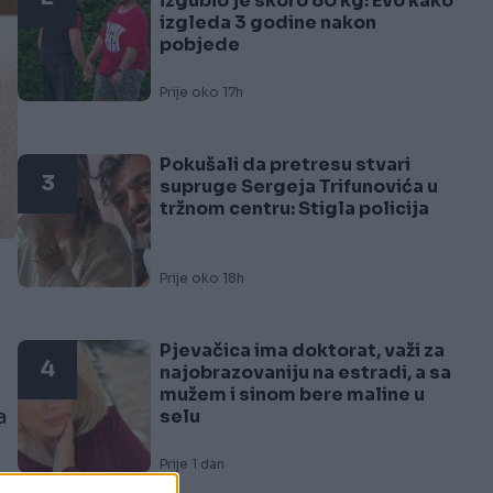
izgubio je skoro 80 kg: Evo kako
izgleda 3 godine nakon
pobjede
Prije oko 17h
Pokušali da pretresu stvari
3
supruge Sergeja Trifunovića u
tržnom centru: Stigla policija
Prije oko 18h
Pjevačica ima doktorat, važi za
4
najobrazovaniju na estradi, a sa
mužem i sinom bere maline u
selu
a
Prije 1 dan