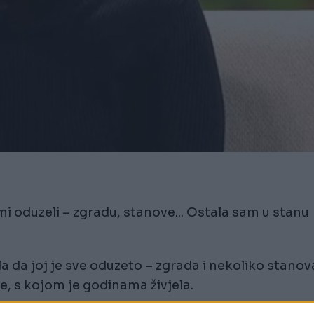
mi oduzeli – zgradu, stanove... Ostala sam u stanu
la da joj je sve oduzeto – zgrada i nekoliko stanov
de, s kojom je godinama živjela.