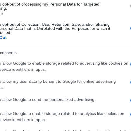
moje ime", i ja kao budala pristala. Nisam bila
to opt-out of processing my Personal Data for Targeted
ing.
e ni pomaknula – rekla je.
In
a, s kojom je živjela i koju je voljela kao majku,
o opt-out of Collection, Use, Retention, Sale, and/or Sharing
ersonal Data that Is Unrelated with the Purposes for which it
lected.
Out
jveći lažov, ali nadam se da će me ljudi razumjeti.
consents
kao majku. Zbog nje sam odbacila svoju braću i
e usvojila kad mi je bilo pet godina. Tek sam sa 19
o allow Google to enable storage related to advertising like cookies on
evice identifiers in apps.
FullScreen Media".
o allow my user data to be sent to Google for online advertising
s.
to allow Google to send me personalized advertising.
o allow Google to enable storage related to analytics like cookies on
evice identifiers in apps.