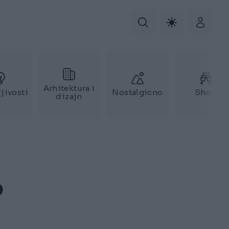
Arhitektura i
jivosti
Nostalgicno
Show
dizajn
o