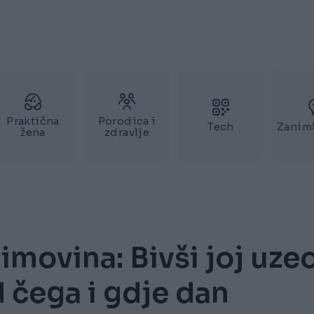
Praktična
Porodica i
Tech
Zaniml
žena
zdravlje
imovina: Bivši joj uze
d čega i gdje dan