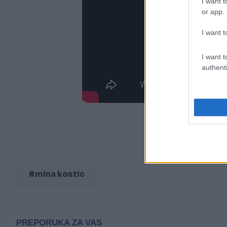
I want t
or app.
I want t
I want t
authenti
#mina kostic