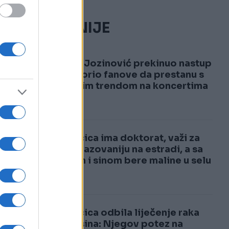
NAJČITANIJE
1
Jakov Jozinović prekinuo nastup
i upozorio fanove da prestanu s
opasnim trendom na koncertima
VIDEO
2
Pjevačica ima doktorat, važi za
najobrazovaniju na estradi, a sa
mužem i sinom bere maline u selu
Pjevačica odbila liječenje raka
zbog sina: Njegov potez na