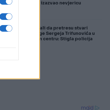
3
samrti izazvao nevjericu
4
Pokušali da pretresu stvari
supruge Sergeja Trifunovića u
tržnom centru: Stigla policija