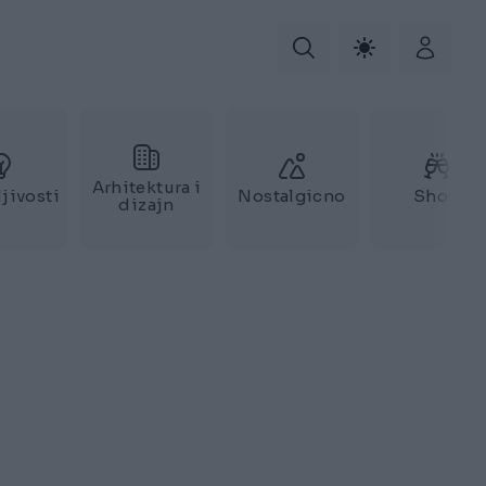
Arhitektura i
jivosti
Nostalgicno
Show
dizajn