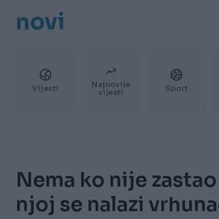
novi
Najnovije
Vijesti
Sport
vijesti
Nema ko nije zastao
njoj se nalazi vrhun