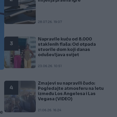
mijenja pravila igre
28.07.26. 19:07
Napravile kuću od 8.000
3
staklenih flaša: Od otpada
stvorile dom koji danas
oduševljava svijet
23.06.26. 10:51
Zmajevi su napravili čudo:
4
Pogledajte atmosferu na letu
između Los Angelesa i Las
Vegasa (VIDEO)
21.06.26. 16:24
ve