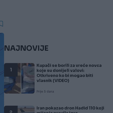
NAJNOVIJE
Kupači se borili za vreće novca
1
koje su donijeli valovi:
Otkriveno ko bi mogao biti
vlasnik (VIDEO)
Prije 5 dana
Iran pokazao dron Hadid 110 koji
2