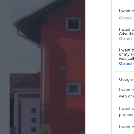
I want t
Opted 
I want 
Advertis
Opted 
I want t
of my P
was col
Opted 
Google 
I want t
web or d
I want t
purpose
I want 