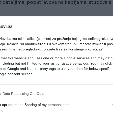
 detaljima, poput lavova na kapijama, stubova s
u korak dalje i dodali element koji do sada nije viđ
novi.ba
ti.
ovi.ba koristi kolačiće (cookies) za pružanje boljeg korisničkog iskustv
režama vidi se kuća obojena u jarko crvenu boju, a
aja. Kolačići su anonimizirani i u svakom trenutku možete izmijeniti po
ašem Internet pregledniku. Slažete li se sa korištenjem kolačića?
tira Ostrog, naslikan na vrhu fasade.
 that this website/app uses one or more Google services and may gath
including but not limited to your visit or usage behaviour. You may click 
 to Google and its third-party tags to use your data for below specifi
ogle consent section.
l Data Processing Opt Outs
o opt-out of the Sharing of my personal data.
In