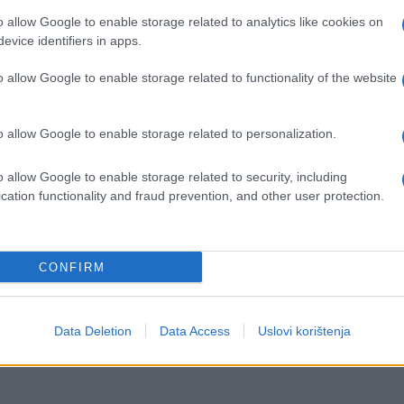
o allow Google to enable storage related to analytics like cookies on
evice identifiers in apps.
o allow Google to enable storage related to functionality of the website
o allow Google to enable storage related to personalization.
o allow Google to enable storage related to security, including
cation functionality and fraud prevention, and other user protection.
 brojne reakcije na internetu. Dok jedni hvale
dovode u pitanje granice dobrog ukusa i sklad
CONFIRM
ifičnog gastarbajterskog stila, ali i povod za
načinu na koji pojedinci izražavaju identitet kroz
Data Deletion
Data Access
Uslovi korištenja