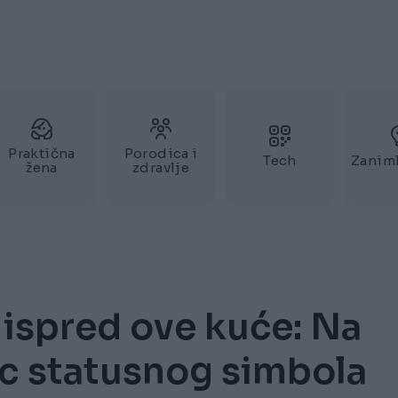
Praktična
Porodica i
Tech
Zaniml
žena
zdravlje
 ispred ove kuće: Na
ac statusnog simbola