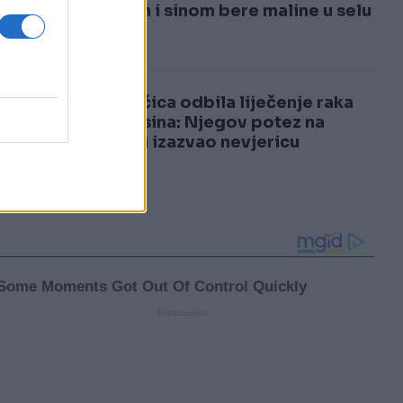
3
mužem i sinom bere maline u selu
4
Pjevačica odbila liječenje raka
zbog sina: Njegov potez na
samrti izazvao nevjericu