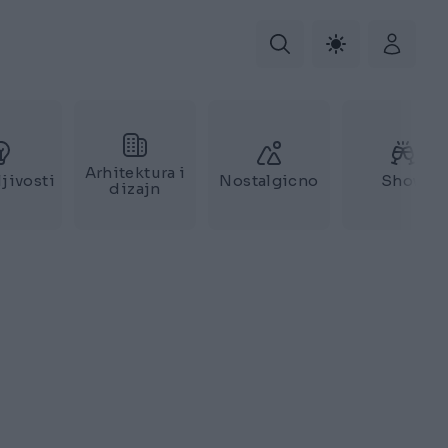
Arhitektura i
jivosti
Nostalgicno
Show
dizajn