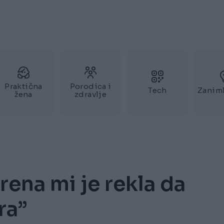
Praktična
Porodica i
Tech
Zaniml
žena
zdravlje
rena mi je rekla da
ra”