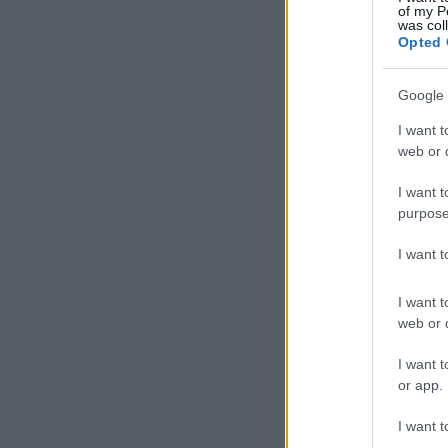
of my P
was col
Opted 
Google 
I want t
web or d
I want t
purpose
I want 
I want t
web or d
I want t
or app.
I want t