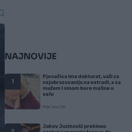
NAJNOVIJE
Pjevačica ima doktorat, važi za
1
najobrazovaniju na estradi, a sa
mužem i sinom bere maline u
selu
Prije oko 21h
Jakov Jozinović prekinuo
2