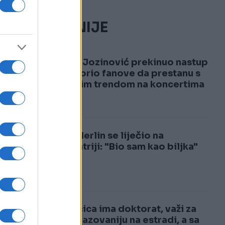
NAJČITANIJE
1
Jakov Jozinović prekinuo nastup
i upozorio fanove da prestanu s
opasnim trendom na koncertima
VIDEO
2
Dino Merlin se liječio na
psihijatriji: "Bio sam kao biljka"
Pjevačica ima doktorat, važi za
najobrazovaniju na estradi, a sa