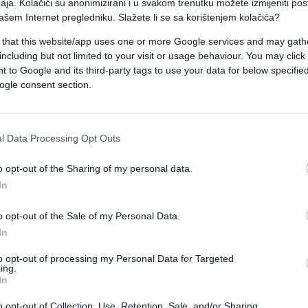
aja. Kolačići su anonimizirani i u svakom trenutku možete izmijeniti po
a svoje izlaganje za srpske medije.
ašem Internet pregledniku. Slažete li se sa korištenjem kolačića?
 that this website/app uses one or more Google services and may gath
jedan kriminalac kojeg su kasnije ubili.
including but not limited to your visit or usage behaviour. You may click 
 to Google and its third-party tags to use your data for below specifi
e u Švajcarskoj i bio je kriminalac. On mi je reka
ogle consent section.
h, vidi još jedna budala. Nek mu je laka zemlja,
žejom, a rekla sam mu kad dođe s novcem, da povede
l Data Processing Opt Outs
ošla je, a ja sam, kad su njega ubili, njoj vratila
Net.hr.
o opt-out of the Sharing of my personal data.
In
o opt-out of the Sale of my Personal Data.
In
to opt-out of processing my Personal Data for Targeted
ing.
In
o opt-out of Collection, Use, Retention, Sale, and/or Sharing