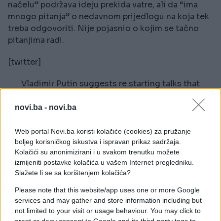
načelu” podržava ideju prekida vatre, ali da “ima
mnogo pitanja” o nedavnom prijedlogu na koja tek
treba odgovoriti. Nije pojasnio o kojim se tačno
pitanjima radi.
[twitter]
Vladimir Putin suggests re starting talks that
were scuppered by the British and the Biden
Regime in 2022.
novi.ba -
novi.ba
He suggested beginning negotiations without
Web portal Novi.ba koristi kolačiće (cookies) za pružanje
boljeg korisničkog iskustva i ispravan prikaz sadržaja.
pre conditions in Turkiye next week.
Kolačići su anonimizirani i u svakom trenutku možete
pic.twitter.com/ve3eJx0NH7
izmijeniti postavke kolačića u vašem Internet pregledniku.
— Chay Bowes (@BowesChay)
May 11, 2025
Slažete li se sa korištenjem kolačića?
[/twitter]
Please note that this website/app uses one or more Google
services and may gather and store information including but
Putin je u nedjelju izjavio da će razgovarati s
not limited to your visit or usage behaviour. You may click to