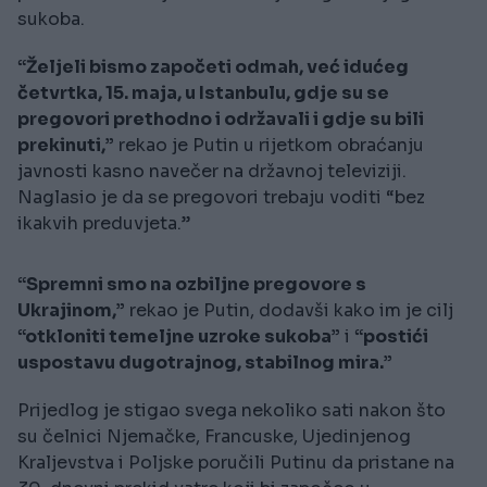
sukoba.
“Željeli bismo započeti odmah, već idućeg
četvrtka, 15. maja, u Istanbulu, gdje su se
pregovori prethodno i održavali i gdje su bili
prekinuti,”
rekao je Putin u rijetkom obraćanju
javnosti kasno navečer na državnoj televiziji.
Naglasio je da se pregovori trebaju voditi “bez
ikakvih preduvjeta.”
“Spremni smo na ozbiljne pregovore s
Ukrajinom,”
rekao je Putin, dodavši kako im je cilj
“otkloniti temeljne uzroke sukoba”
i
“postići
uspostavu dugotrajnog, stabilnog mira.”
Prijedlog je stigao svega nekoliko sati nakon što
su čelnici Njemačke, Francuske, Ujedinjenog
Kraljevstva i Poljske poručili Putinu da pristane na