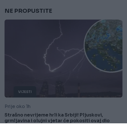
NE PROPUSTITE
VIJESTI
Prije oko 1h
Strašno nevrijeme hrli ka Srbiji! Pljuskovi,
grmljavina i olujni vjetar će pokositi ovaj dio