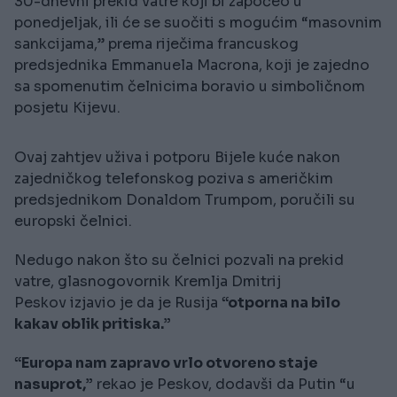
30-dnevni prekid vatre koji bi započeo u
ponedjeljak, ili će se suočiti s mogućim “masovnim
sankcijama,” prema riječima francuskog
predsjednika Emmanuela Macrona, koji je zajedno
sa spomenutim čelnicima boravio u simboličnom
posjetu Kijevu.
Ovaj zahtjev uživa i potporu Bijele kuće nakon
zajedničkog telefonskog poziva s američkim
predsjednikom Donaldom Trumpom, poručili su
europski čelnici.
Nedugo nakon što su čelnici pozvali na prekid
vatre, glasnogovornik Kremlja Dmitrij
Peskov izjavio je da je Rusija
“otporna na bilo
kakav oblik pritiska.”
“Europa nam zapravo vrlo otvoreno staje
nasuprot,”
rekao je Peskov, dodavši da Putin “u