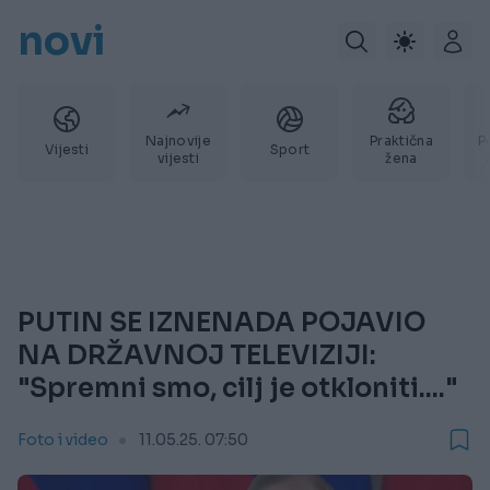
novi
Najnovije
Praktična
P
Vijesti
Sport
vijesti
žena
PUTIN SE IZNENADA POJAVIO
NA DRŽAVNOJ TELEVIZIJI:
"Spremni smo, cilj je otkloniti...."
Foto i video
11.05.25. 07:50