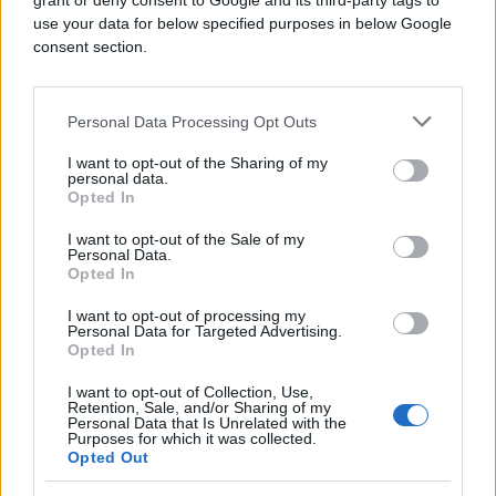
turskim predsjednikom Recepom Tayyipom
grant or deny consent to Google and its third-party tags to
use your data for below specified purposes in below Google
Erdoganom o mogućnosti održavanja pregovora s
consent section.
Kijevom.
Ukrajina već dva mjeseca traži trenutni 30-dnevni
Personal Data Processing Opt Outs
prekid vatre – stav koji podupiru ključni europski
saveznici Kijeva, ali i Trump.
I want to opt-out of the Sharing of my
personal data.
Opted In
Rusija je dosad odbijala dati čvrstu obavezu,
tvrdeći da u načelu podržava ideju 30-dnevnog
I want to opt-out of the Sale of my
Personal Data.
primirja, ali insistira da postoje takozvane “nijanse”
Opted In
koje se najprije moraju razmotriti.
I want to opt-out of processing my
Personal Data for Targeted Advertising.
U nedjelju je Putin negirao da je Moskva odbila
Opted In
dijalog s Kijevom i rekao kako
“odluka sada leži na
ukrajinskim vlastima.”
I want to opt-out of Collection, Use,
Retention, Sale, and/or Sharing of my
Personal Data that Is Unrelated with the
“Ne isključujemo mogućnost da tokom tih
Purposes for which it was collected.
Opted Out
pregovora dođe do dogovora o nekoj vrsti novog
primirja, novog prekida vatre,”
rekao je.