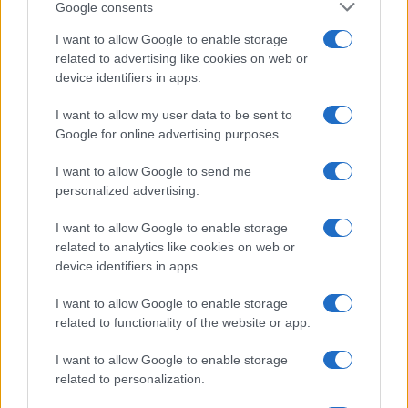
Google consents
Predložene pregovore nazvao je
“prvim korakom
I want to allow Google to enable storage
prema dugotrajnom, stabilnom miru, a ne
related to advertising like cookies on web or
prologom nastavku oružanog sukoba nakon
device identifiers in apps.
ponovnog naoružavanja i opremanja ukrajinskih
I want to allow my user data to be sent to
oružanih snaga te grozničavog kopanja rovova u
Google for online advertising purposes.
novim utvrdama.”
I want to allow Google to send me
personalized advertising.
I want to allow Google to enable storage
related to analytics like cookies on web or
device identifiers in apps.
#Vladimir Putin
I want to allow Google to enable storage
#primirje ukrajina rusija
related to functionality of the website or app.
I want to allow Google to enable storage
related to personalization.