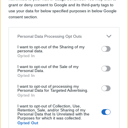
je Izetbegović svoja postdiplomska zvanja stekla
grant or deny consent to Google and its third-party tags to
nezakonito.
use your data for below specified purposes in below Google
consent section.
Cijeli ovaj slučaj postao je i predmet sudskog
spora.
Personal Data Processing Opt Outs
Slučaj “Respiratori”
I want to opt-out of the Sharing of my
personal data.
Opted In
Sebija Izetbegović je kao tadašnja direktorica
I want to opt-out of the Sale of my
KCUS-a bila svjedok u slučaju “Respiratori”, a
Personal Data.
detalje sa tog svjedočenja čitajte OVDJE.
Opted In
I want to opt-out of processing my
Ona je potom izjavila da je cijeli ovaj slučaj
Personal Data for Targeted Advertising.
montiran i da je uvjerena su i njoj smišljali isti
Opted In
scenario. Za Izetbegović pravosnažno osuđeni
I want to opt-out of Collection, Use,
Fadil Novalić nevin leži u zatvoru.
Retention, Sale, and/or Sharing of my
Personal Data that Is Unrelated with the
Purposes for which it was collected.
Podsjetimo, Fadil Novalić je konačnom presudom
Opted Out
27. januara 2024. osuđen na četiri godine zatvora, a