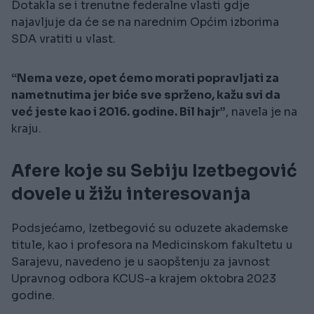
Dotakla se i trenutne federalne vlasti gdje
najavljuje da će se na narednim Općim izborima
SDA vratiti u vlast.
“Nema veze, opet ćemo morati popravljati za
nametnutima jer biće sve sprženo, kažu svi da
već jeste kao i 2016. godine. Bil hajr”
, navela je na
kraju.
Afere koje su Sebiju Izetbegović
dovele u žižu interesovanja
Podsjećamo, Izetbegović su oduzete akademske
titule, kao i profesora na Medicinskom fakultetu u
Sarajevu, navedeno je u saopštenju za javnost
Upravnog odbora KCUS-a krajem oktobra 2023
godine.