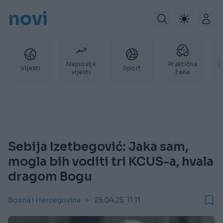
novi
Najnovije
Praktična
P
Vijesti
Sport
vijesti
žena
Sebija Izetbegović: Jaka sam,
mogla bih voditi tri KCUS-a, hvala
dragom Bogu
Bosna i Hercegovina
25.04.25. 11:11