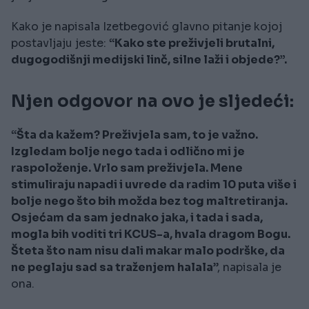
Kako je napisala Izetbegović glavno pitanje kojoj
postavljaju jeste:
“Kako ste preživjeli brutalni,
dugogodišnji medijski linč, silne laži i objede?”.
Njen odgovor na ovo je sljedeći:
“Šta da kažem? Preživjela sam, to je važno.
Izgledam bolje nego tada i odlično mi je
raspoloženje. Vrlo sam preživjela. Mene
stimuliraju napadi i uvrede da radim 10 puta više i
bolje nego što bih možda bez tog maltretiranja.
Osjećam da sam jednako jaka, i tada i sada,
mogla bih voditi tri KCUS-a, hvala dragom Bogu.
Šteta što nam nisu dali makar malo podrške, da
ne peglaju sad sa traženjem halala
”, napisala je
ona.