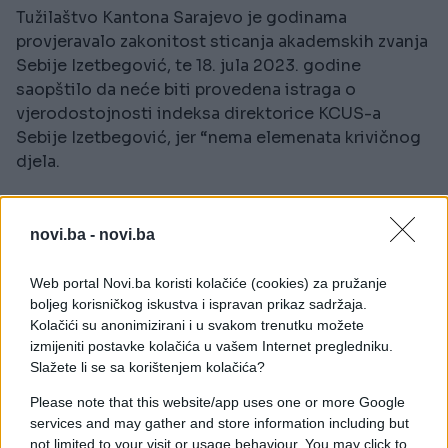
Tužilaštvo Kantona Sarajevo je godinama
provjeravalo zakonitost sticanja akademskih zvanja
Sebije Izetbegović, te 18. jula 2023. godine
saopštilo da neće biti provedena istraga o
vjerodostojnosti indeksa direktorice KCUS-a
Sebije Izetbegović, jer “nema elemenata krivičnog
djela.
Mandat Sebije Izetbegović, supruge predsjednika
Stranke demokratske akcije (SDA) Bakira
novi.ba -
novi.ba
Izetbegovića, su obilježili su i poništavanje njenih
postdiplomskih i doktorskih akademskih zvanja.
Web portal Novi.ba koristi kolačiće (cookies) za pružanje
boljeg korisničkog iskustva i ispravan prikaz sadržaja.
Najprije joj je Univerzitet u Sarajevu poništio zvanje
Kolačići su anonimizirani i u svakom trenutku možete
magistrice, a potom i zvanje redovne profesorice
izmijeniti postavke kolačića u vašem Internet pregledniku.
na Medicinskom fakultetu Univerziteta u Sarajevu.
Slažete li se sa korištenjem kolačića?
Please note that this website/app uses one or more Google
Nakon toga je Senat Univerziteta u Sarajevu 13.
services and may gather and store information including but
aprila 2023. poništio i njen doktorat, ocijenivši da
not limited to your visit or usage behaviour. You may click to