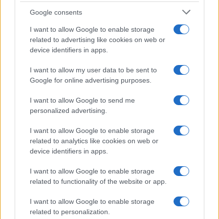
Fahrudin Solak, bivši direktor Federalne uprave
Google consents
civilne zaštite na šest godina zatvora. Fikret Hodžić
I want to allow Google to enable storage
je pravosnažno oslobođen nakon odluke Ustavnog
related to advertising like cookies on web or
suda BiH i ponovljenog suđenja.
device identifiers in apps.
Novalić je osuđen za zloupotrebu položaja i ovlasti
I want to allow my user data to be sent to
tokom nabavke stotinu respiratora iz Kine u
Google for online advertising purposes.
vrijednosti 5,4 miliona eura u aprilu 2020. godine,
I want to allow Google to send me
nakon proglašenja vanredne situacije zbog
personalized advertising.
pandemije COVID-19.
I want to allow Google to enable storage
related to analytics like cookies on web or
device identifiers in apps.
I want to allow Google to enable storage
related to functionality of the website or app.
#sebija izetbegović
#napadi
I want to allow Google to enable storage
#kcus
related to personalization.