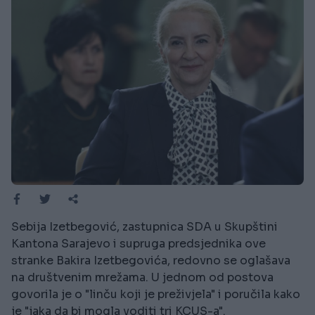
Sebija Izetbegović, zastupnica SDA u Skupštini
Kantona Sarajevo i supruga predsjednika ove
stranke Bakira Izetbegovića, redovno se oglašava
na društvenim mrežama. U jednom od postova
govorila je o "linču koji je preživjela" i poručila kako
je "jaka da bi mogla voditi tri KCUS-a".