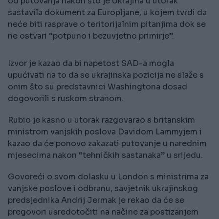
od putovanja nakon što je Ukrajina u utorak
sastavila dokument za Europljane, u kojem tvrdi da
neće biti rasprave o teritorijalnim pitanjima dok se
ne ostvari “potpuno i bezuvjetno primirje”.
Izvor je kazao da bi napetost SAD-a mogla
upućivati na to da se ukrajinska pozicija ne slaže s
onim što su predstavnici Washingtona dosad
dogovorili s ruskom stranom.
Rubio je kasno u utorak razgovarao s britanskim
ministrom vanjskih poslova Davidom Lammyjem i
kazao da će ponovo zakazati putovanje u narednim
mjesecima nakon “tehničkih sastanaka” u srijedu.
Govoreći o svom dolasku u London s ministrima za
vanjske poslove i odbranu, savjetnik ukrajinskog
predsjednika Andrij Jermak je rekao da će se
pregovori usredotočiti na načine za postizanjem