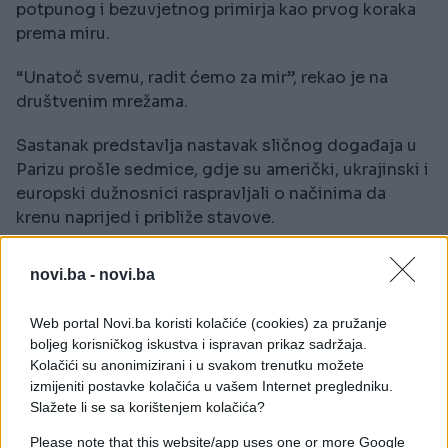
potpunog i bezuvjetnog primirja kao prvog koraka
prema miru.
“Unatoč svemu, radit ćemo za mir”, rekao je na
društvenim mrežama.
Sastanak predstavlja nastavak sličnog događaja u
Parizu prošle sedmice, gdje su američki, ukrajinski i
europski dužnosnici raspravljali o načinima da
krenu naprijed i približe stavove.
Tokom tih pregovora, Trumpov posebni
novi.ba -
novi.ba
izaslanik Steve Witkoff je sudionicima predstavio
dokument s prijedlozima prema kojima bi prije
Web portal Novi.ba koristi kolačiće (cookies) za pružanje
svega Ukrajina, ali i Rusija, trebale načiniti ustupke,
boljeg korisničkog iskustva i ispravan prikaz sadržaja.
prema troje diplomata upućenih u pregovore.
Kolačići su anonimizirani i u svakom trenutku možete
izmijeniti postavke kolačića u vašem Internet pregledniku.
Teški prijedlozi
Slažete li se sa korištenjem kolačića?
Neki od prijedloga Washingtona bili su
Please note that this website/app uses one or more Google