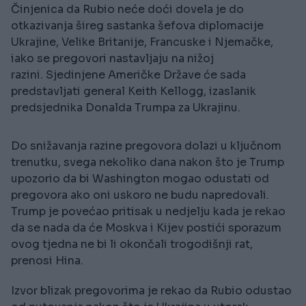
Činjenica da Rubio neće doći dovela je do
otkazivanja šireg sastanka šefova diplomacije
Ukrajine, Velike Britanije, Francuske i Njemačke,
iako se pregovori nastavljaju na nižoj
razini. Sjedinjene Američke Države će sada
predstavljati general Keith Kellogg, izaslanik
predsjednika Donalda Trumpa za Ukrajinu.
Do snižavanja razine pregovora dolazi u ključnom
trenutku, svega nekoliko dana nakon što je Trump
upozorio da bi Washington mogao odustati od
pregovora ako oni uskoro ne budu napredovali.
Trump je povećao pritisak u nedjelju kada je rekao
da se nada da će Moskva i Kijev postići sporazum
ovog tjedna ne bi li okončali trogodišnji rat,
prenosi Hina.
Izvor blizak pregovorima je rekao da Rubio odustao