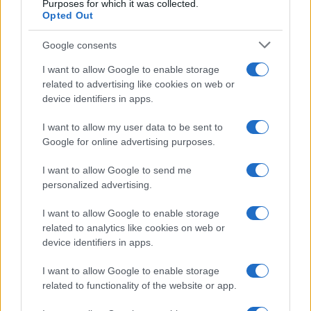
Purposes for which it was collected.
Opted Out
Svrha razgovora u Londonu jest premostiti razlike i
pronaći područja koja bi mogla zadovoljiti Moskvu i
Google consents
otvoriti ozbiljne pregovore, rekli su diplomati.
I want to allow Google to enable storage
related to advertising like cookies on web or
Osim Krima, postoje i druga teška pitanja,
device identifiers in apps.
uključujući ruski zahtjev da Europska unija ukine
svoje sankcije prije nego što pregovori završe,
I want to allow my user data to be sent to
čemu se EU strogo protivi, tvrde diplomati.
Google for online advertising purposes.
I want to allow Google to send me
personalized advertising.
I want to allow Google to enable storage
related to analytics like cookies on web or
device identifiers in apps.
#mark rubio
#london
I want to allow Google to enable storage
#Ukrajina
related to functionality of the website or app.