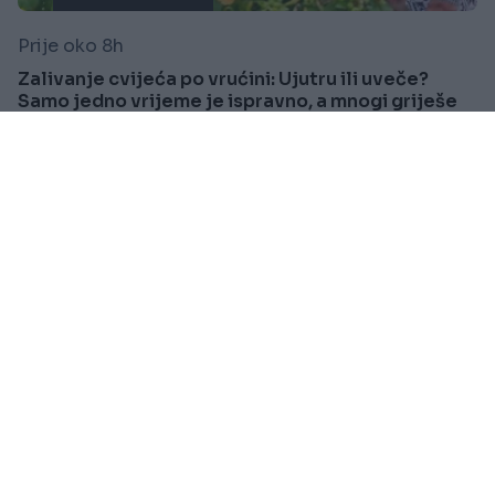
Prije oko 8h
Zalivanje cvijeća po vrućini: Ujutru ili uveče?
Samo jedno vrijeme je ispravno, a mnogi griješe
Saznaj više
SVIJET