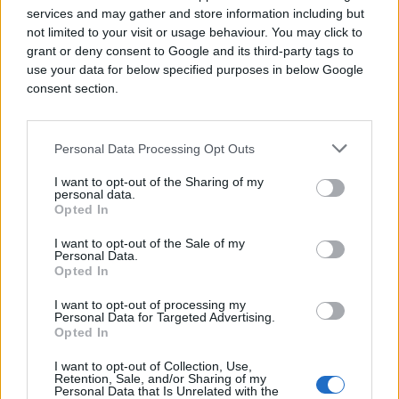
neprihvatljivi za europske zemlje i Kijev, reklo je
services and may gather and store information including but
više izvora. Francuski šef diplomacije Jean-Noel
not limited to your visit or usage behaviour. You may click to
Barrot je u utorak kazao da su Europljani prenijeli
grant or deny consent to Google and its third-party tags to
SAD-u što smatraju pitanjima o kojima nije moguće
use your data for below specified purposes in below Google
pregovorati u sklopu potencijalnog mirovnog
consent section.
sporazuma.
Rubio je prošle sedmice rekao da je američki okvir,
Personal Data Processing Opt Outs
koji su on i Witkoff predložili u Parizu, ohrabrujuće
I want to opt-out of the Sharing of my
dobro primljen.
personal data.
Opted In
No, izvori tvrde da je među američkim prijedlozima
I want to opt-out of the Sale of my
bilo priznavanje nezakonite ruske aneksije Krima,
Personal Data.
što je posve neprihvatljivo za Europu i Ukrajinu.
Opted In
I want to opt-out of processing my
Ukrajina i europske zemlje bi također trebale
Personal Data for Targeted Advertising.
prihvatiti rusku kontrolu nad preostalih 20 posto
Opted In
ukrajinskog teritorija. Također, ukrajinsko članstvo
I want to opt-out of Collection, Use,
u NATO-u bi bilo isključeno, a SAD bi počeo ukidati
Retention, Sale, and/or Sharing of my
Personal Data that Is Unrelated with the
sankcije za Rusiju.