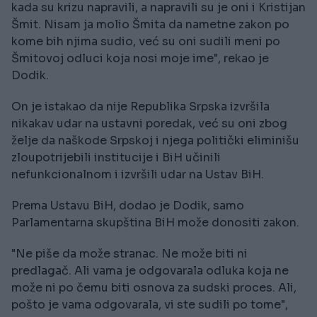
kada su krizu napravili, a napravili su je oni i Kristijan
Šmit. Nisam ja molio Šmita da nametne zakon po
kome bih njima sudio, već su oni sudili meni po
Šmitovoj odluci koja nosi moje ime", rekao je
Dodik.
On je istakao da nije Republika Srpska izvršila
nikakav udar na ustavni poredak, već su oni zbog
želje da naškode Srpskoj i njega politički eliminišu
zloupotrijebili institucije i BiH učinili
nefunkcionalnom i izvršili udar na Ustav BiH.
Prema Ustavu BiH, dodao je Dodik, samo
Parlamentarna skupština BiH može donositi zakon.
"Ne piše da može stranac. Ne može biti ni
predlagač. Ali vama je odgovarala odluka koja ne
može ni po čemu biti osnova za sudski proces. Ali,
pošto je vama odgovarala, vi ste sudili po tome",