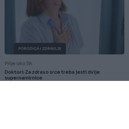
PORODICA I ZDRAVLJE
Prije oko 5h
Doktori: Za zdravo srce treba jesti dvije
supernamirnice
Saznaj više