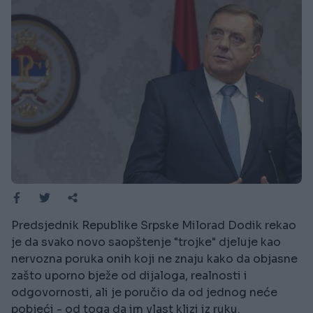
Predsjednik Republike Srpske Milorad Dodik rekao
je da svako novo saopštenje "trojke" djeluje kao
nervozna poruka onih koji ne znaju kako da objasne
zašto uporno bježe od dijaloga, realnosti i
odgovornosti, ali je poručio da od jednog neće
pobjeći - od toga da im vlast klizi iz ruku.