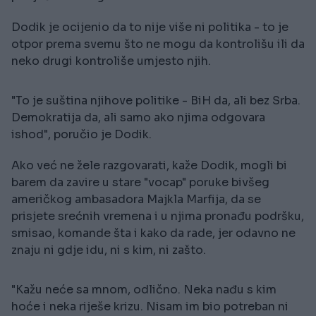
Dodik je ocijenio da to nije više ni politika - to je
otpor prema svemu što ne mogu da kontrolišu ili da
neko drugi kontroliše umjesto njih.
"To je suština njihove politike - BiH da, ali bez Srba.
Demokratija da, ali samo ako njima odgovara
ishod", poručio je Dodik.
Ako već ne žele razgovarati, kaže Dodik, mogli bi
barem da zavire u stare "vocap" poruke bivšeg
američkog ambasadora Majkla Marfija, da se
prisjete srećnih vremena i u njima pronađu podršku,
smisao, komande šta i kako da rade, jer odavno ne
znaju ni gdje idu, ni s kim, ni zašto.
"Kažu neće sa mnom, odlično. Neka nađu s kim
hoće i neka riješe krizu. Nisam im bio potreban ni