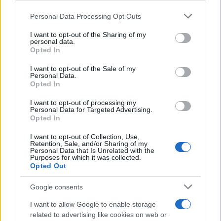
klizi iz ruku, i to ne zbog, kako kaže, Dodika - već
zbog njih samih.
Personal Data Processing Opt Outs
"Nakon izbora neće vam trebati ni saopštenje ni
I want to opt-out of the Sharing of my
personal data.
prevod - ostaje vam samo skraćena verzija
Opted In
vlastitog imena: Trojčica", rekao je Dodik.
I want to opt-out of the Sale of my
Personal Data.
Stranke "trojke" SDP, NiP, NS saopštile su sinoć da
Opted In
neće razgovarati sa Dodikom jer je to "u potpunoj
suprotnosti sa principima vladavine zakona".
I want to opt-out of processing my
Personal Data for Targeted Advertising.
Opted In
I want to opt-out of Collection, Use,
Retention, Sale, and/or Sharing of my
Personal Data that Is Unrelated with the
Purposes for which it was collected.
Opted Out
#DODIK
Google consents
I want to allow Google to enable storage
POVEZANO
related to advertising like cookies on web or