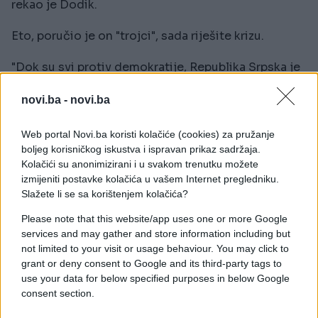
rekao je Dodik.
Eto, poručio je on "trojci", sada riješite krizu.
"Dok su svi protiv demokratije, Republika Srpska je
za. Dok su svi protiv Ustava i Dejtonskog
sporazuma, Republika Srpska je za. Dok omamljeni
novi.ba -
novi.ba
šarmom Šmita vidite duhove Ustava i Dejtona,
Republika Srpska će vidjeti samo slova. I zato sam
Web portal Novi.ba koristi kolačiće (cookies) za pružanje
boljeg korisničkog iskustva i ispravan prikaz sadržaja.
ja, htio ne htio, sjedio s vama. Ne zbog političke
Kolačići su anonimizirani i u svakom trenutku možete
dubine Dine Konakovića, niti zbog maratonske
izmijeniti postavke kolačića u vašem Internet pregledniku.
forme Nermina Nikšića, ni priča iz svlačionice
Slažete li se sa korištenjem kolačića?
Edina Forte - već zato što ste na funkcijama i
predstavljate Bošnjake. A dijalog među izabranim
Please note that this website/app uses one or more Google
services and may gather and store information including but
ljudima je obaveza - ne opcija", naveo je Dodik na
not limited to your visit or usage behaviour. You may click to
"Iksu", prenosi Srna.
grant or deny consent to Google and its third-party tags to
use your data for below specified purposes in below Google
On je istakao da šta god da "trojka" napiše i
consent section.
izgovori od jednog neće pobjeći, a to je da im vlast