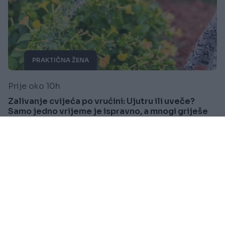
PRAKTIČNA ŽENA
Prije oko 10h
Zalivanje cvijeća po vrućini: Ujutru ili uveče?
Samo jedno vrijeme je ispravno, a mnogi griješe
Saznaj više