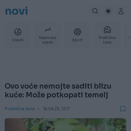
novi
Najnovije
Praktična
P
Vijesti
Sport
vijesti
žena
Ovo voće nemojte saditi blizu
kuće: Može potkopati temelj
Praktična žena
16.04.25. 12:11