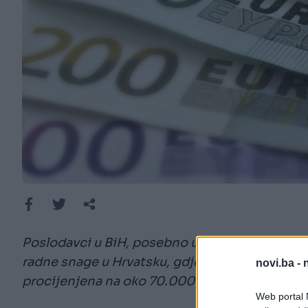
Poslodavci u BiH, posebno u turizmu i ugostit
radne snage u Hrvatsku, gdje je potreba za s
novi.ba -
procijenjena na oko 70.000 radnih mjesta.
Web portal N