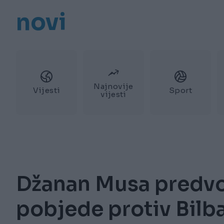
novi
Najnovije
Vijesti
Sport
vijesti
Džanan Musa predvo
pobjede protiv Bilb