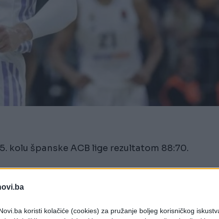
25. kolu španske ACB lige rezultatom 88:70.
slavio sa 22:17, iako su imali i dvocifrenu prednost
novi.ba
ovi.ba koristi kolačiće (cookies) za pružanje boljeg korisničkog iskustv
vrtini, koja je završena neriješeno – 34:34.