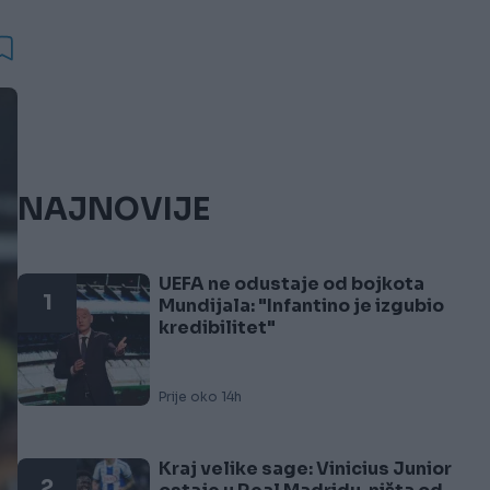
NAJNOVIJE
UEFA ne odustaje od bojkota
1
Mundijala: "Infantino je izgubio
kredibilitet"
Prije oko 14h
Kraj velike sage: Vinicius Junior
2