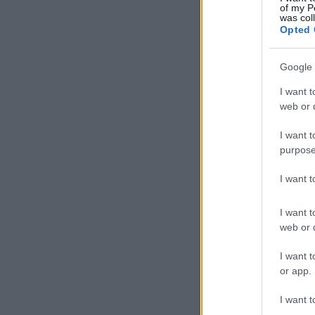
of my P
was col
Opted 
Google 
I want t
web or d
I want t
purpose
I want 
I want t
web or d
I want t
or app.
I want t