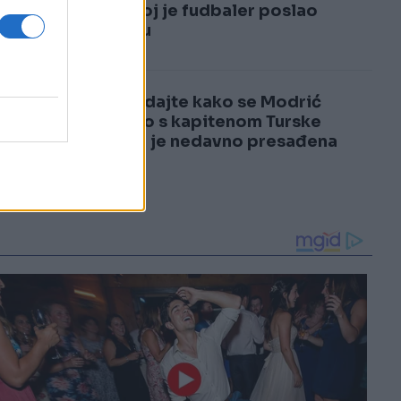
3
kada joj je fudbaler poslao
poruku
4
Pogledajte kako se Modrić
našalio s kapitenom Turske
kojem je nedavno presađena
kosa