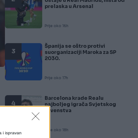
ostaje u Real Madridu, ništa od
prelaska u Arsenal
Prije oko 16h
Španija se oštro protivi
3
suorganizaciji Maroka za SP
2030.
Prije oko 17h
Barcelona krade Realu
4
najboljeg igrača Svjetskog
 u
prvenstva
Prije oko 18h
a i ispravan