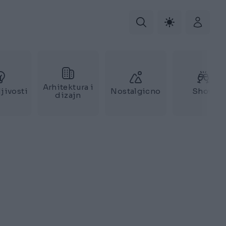
Arhitektura i
jivosti
Nostalgicno
Show
dizajn