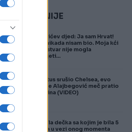
NAJČITANIJE
1
Đokovićev djed: Ja sam Hrvat!
Srbin nikada nisam bio. Moja kći
jednu stvar nije mogla
razumjeti...
2
Juventus srušio Chelsea, evo
zašto je Alajbegović meč pratio
sa tribina (VIDEO)
Ostavila dečka sa kojim je bila 5
godina u vezi onog momenta