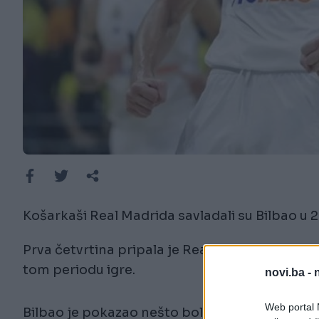
Košarkaši Real Madrida savladali su Bilbao u 
Prva četvrtina pripala je Real Madridu, koji je 
tom periodu igre.
novi.ba -
Web portal N
Bilbao je pokazao nešto bolju igru u drugoj čet