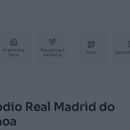
Praktična
Porodica i
Tech
Zaniml
žena
zdravlje
dio Real Madrid do
aoa