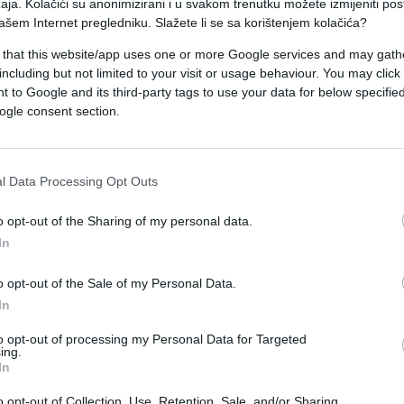
aja. Kolačići su anonimizirani i u svakom trenutku možete izmijeniti po
ašem Internet pregledniku. Slažete li se sa korištenjem kolačića?
odu, koji je dobio rezultatom 29:18. Posljednja
 that this website/app uses one or more Google services and may gath
" klub, koji je na kraju zabilježio 21. pobjedu u
including but not limited to your visit or usage behaviour. You may click 
 to Google and its third-party tags to use your data for below specifi
ogle consent section.
st skokova, dok je Sergio Llull dodao 13 poena. Bh
 poena za manje od 15 minuta na parketu.
l Data Processing Opt Outs
 poena i šest skokova.
o opt-out of the Sharing of my personal data.
In
o opt-out of the Sale of my Personal Data.
In
to opt-out of processing my Personal Data for Targeted
ing.
In
o opt-out of Collection, Use, Retention, Sale, and/or Sharing