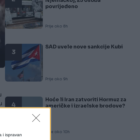
Njemačkoj, 25 osoba
povrijeđeno
Prije oko 8h
SAD uvele nove sankcije Kubi
3
Prije oko 9h
u
Hoće li Iran zatvoriti Hormuz za
u
4
američke i izraelske brodove?
Prije oko 10h
a i ispravan