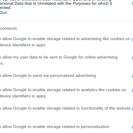
iskom istoku, nadovezujući se na historijske
ersonal Data that Is Unrelated with the Purposes for which it
lected.
rio da će biti nemoguće, a sada ćemo početi da 
Out
k.
consents
ostoriji svidjelo" ono što je uradio s pojedinim
o allow Google to enable storage related to advertising like cookies on
ransrodnim osobama.
evice identifiers in apps.
uslimanskom većinom koji su prisustvovali iftar
o allow my user data to be sent to Google for online advertising
s.
to allow Google to send me personalized advertising.
kim prijateljima na svjetlijoj budućnosti i mislim
te kao nikada do sada, a u Bijeloj kući imate
o allow Google to enable storage related to analytics like cookies on
evice identifiers in apps.
o allow Google to enable storage related to functionality of the website
o allow Google to enable storage related to personalization.