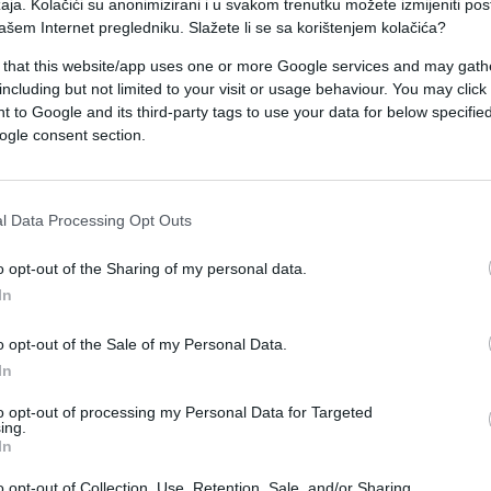
aja. Kolačići su anonimizirani i u svakom trenutku možete izmijeniti po
ašem Internet pregledniku. Slažete li se sa korištenjem kolačića?
no ističući muslimane na pozicijama
 that this website/app uses one or more Google services and may gath
sjedničkih izbora. Među prisutnima su bili i
including but not limited to your visit or usage behaviour. You may click 
, kojeg je Trump odabrao za novog američkog
 to Google and its third-party tags to use your data for below specifi
ogle consent section.
rn Heightsa Bill Bazzi, koji će preuzeti funkciju
l Data Processing Opt Outs
an, želim započeti govoreći našim muslimanskim
lim da ih imamo mnogo širom svijeta, prema
o opt-out of the Sharing of my personal data.
 želim reći zdravo svim ljudima koji su nas tako
In
e Trump.
o opt-out of the Sale of my Personal Data.
In
, Trump se osvrnuo na situaciju u Pojasu Gaze i
to opt-out of processing my Personal Data for Targeted
ing.
In
ajednici. Moja administracija se bavi neumorno
o opt-out of Collection, Use, Retention, Sale, and/or Sharing