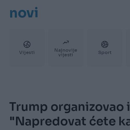
novi
Najnovije
Vijesti
Sport
vijesti
Trump organizovao if
"Napredovat ćete ka