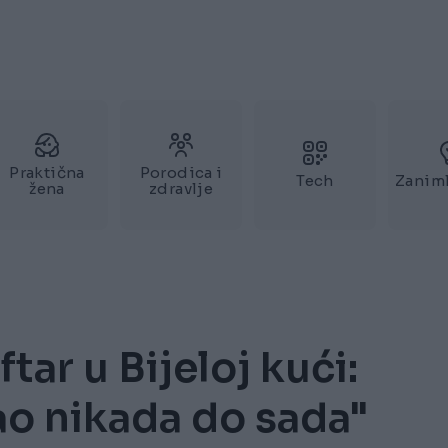
Praktična
Porodica i
Tech
Zaniml
žena
zdravlje
tar u Bijeloj kući:
o nikada do sada"