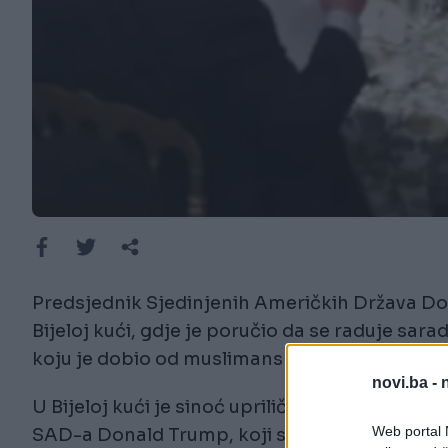
Predsjednik Sjedinjenih Američkih Država Do
Bijeloj kući, gdje je poručio da se raduje sa
koju je dobio od muslimanskih lidera
novi.ba -
U Bijeloj kući je sinoć upriličen tradicionalni
Web portal N
SAD-a Donald Trump, koji se prisutnima obr