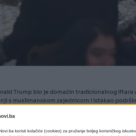
nald Trump bio je domaćin tradicionalnog iftara 
radnji s muslimanskom zajednicom i istakao podršk
novi.ba
 iftar, a domaćin ovog događaja bio je predsjednik
ovi.ba koristi kolačiće (cookies) za pružanje boljeg korisničkog iskustv
atio prigodnim govorom.