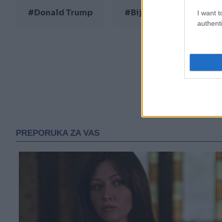
#Donald Trump
#Bijela kuća
#if
I want t
authenti