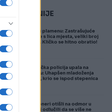
ih
NAJČITANIJE
1
Kijev u plamenu: Zastrašujuće
snimke s lica mjesta, veliki broj
žrtava, Kličko se hitno obratio!
u,
2
Njemačka policija upala na
svadbu: Uhapšen mladoženja
Marko, krio se ispod stepenica
Penzioneri otišli na odmor u
Italiju i odlučili da se više ne