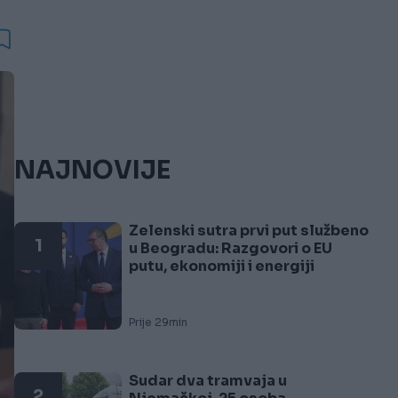
NAJNOVIJE
Zelenski sutra prvi put službeno
1
u Beogradu: Razgovori o EU
putu, ekonomiji i energiji
Prije 29min
Sudar dva tramvaja u
2