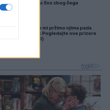
3
vraćaju: Evo zbog čega
4
Dok se mi pržimo njima pada
snijeg: Pogledajte ove prizore
(VIDEO)