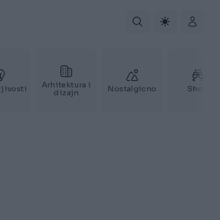
Arhitektura i
jivosti
Nostalgicno
Show
dizajn