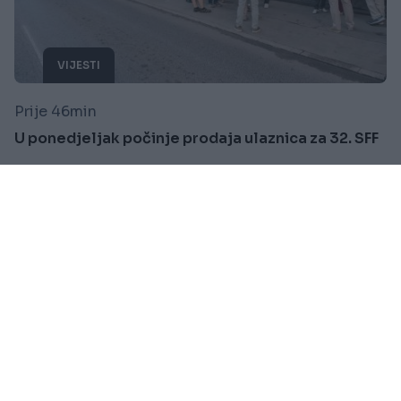
VIJESTI
Prije 46min
U ponedjeljak počinje prodaja ulaznica za 32. SFF
Saznaj više