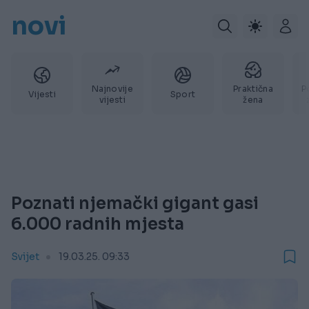
novi
Najnovije
Praktična
P
Vijesti
Sport
vijesti
žena
Poznati njemački gigant gasi
6.000 radnih mjesta
Svijet
19.03.25. 09:33