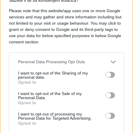
Njemačkoj trebalo bi da bude konstantan, jer ta
Slažete li se sa korištenjem kolačića?
firma planira da prima nove radnike u drugim
Please note that this website/app uses one or more Google
oblastima koje rastu, prenosi Tanjug.
services and may gather and store information including but
not limited to your visit or usage behaviour. You may click to
grant or deny consent to Google and its third-party tags to
use your data for below specified purposes in below Google
consent section.
#NJEMAČKA
#posao
Personal Data Processing Opt Outs
I want to opt-out of the Sharing of my
personal data.
Opted In
I want to opt-out of the Sale of my
Personal Data.
Opted In
I want to opt-out of processing my
Personal Data for Targeted Advertising.
Opted In