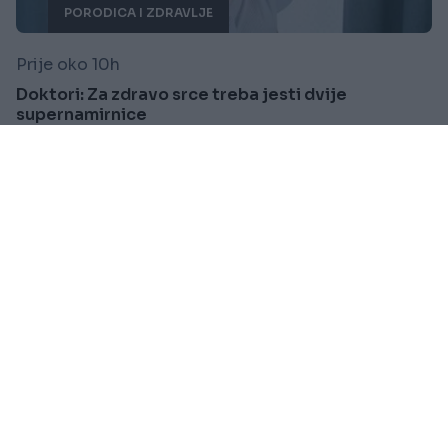
PORODICA I ZDRAVLJE
Prije oko 10h
Doktori: Za zdravo srce treba jesti dvije
supernamirnice
Saznaj više