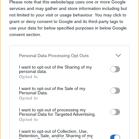
Provjeravajte salatu svakih dan ili dva. Ako papirnati
Please note that this website/app uses one or more Google
ručnik postane mokar s vremenom, zamijenite ga
services and may gather and store information including but
not limited to your visit or usage behaviour. You may click to
suhim, ili ako neki listovi počnu propadati, uklonite
grant or deny consent to Google and its third-party tags to
te listove i bacite ih.
use your data for below specified purposes in below Google
consent section.
Koliko dugo salata može trajati bez kvarenja?
Uz pravilne uslove čuvanja, sorte lisnate salate
Personal Data Processing Opt Outs
trebale bi trajati od sedam do 10 dana, dok rimska
salata zamotana u foliju može trajati skoro dvije
I want to opt-out of the Sharing of my
personal data.
sedmice.
Opted In
Pripazite na znakove viška vlage, uvenuća, tamnih
I want to opt-out of the Sale of my
Personal Data.
listova i smeđih ili hrđavih mrlja, to su sve znakovi
Opted In
da vaša salata počinje propadati.
I want to opt-out of processing my
Personal Data for Targeted Advertising.
Opted In
I want to opt-out of Collection, Use,
Retention, Sale, and/or Sharing of my